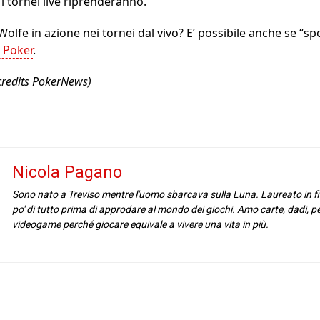
 tornei live riprenderanno.
lfe in azione nei tornei dal vivo? E’ possibile anche se “sp
 Poker
.
(credits PokerNews)
Nicola Pagano
Sono nato a Treviso mentre l'uomo sbarcava sulla Luna. Laureato in fil
po' di tutto prima di approdare al mondo dei giochi. Amo carte, dadi, p
videogame perché giocare equivale a vivere una vita in più.