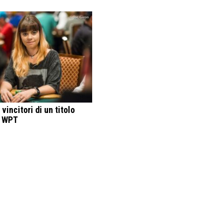
 vincitori di un titolo
e WPT