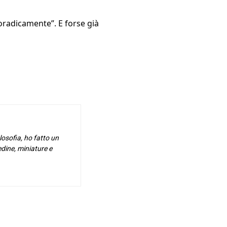
oradicamente”. E forse già
osofia, ho fatto un
edine, miniature e