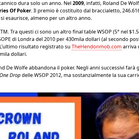
ritannico dura solo un anno. Nel
2009
, infatti, Roland De Wol
ries Of Poker
. Il premio è costituito dal braccialetto, 246.61
 si esaurisce, almeno per un altro anno.
9 ITM. Tra questi ci sono un altro final table WSOP (5° nel $1
OPE di Londra del 2010 per 430mila dollari (al secondo post
 L’ultimo risultato registrato su
TheHendonmob.com
arriva 
mila dollari.
 De Wolfe abbandona il poker. Negli anni successivi farà g
 One Drop
delle WSOP 2012, ma sostanzialmente la sua carri