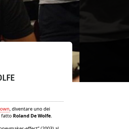
OLFE
Crown
, diventare uno dei
a fatto
Roland De Wolfe
.
Moneymaker-effect” (2003) al