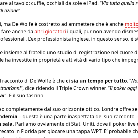
are al tavolo: cuffie, occhiali da sole e iPad. “
Via tutta quella 
 di azione
“.
i, ma De Wolfe è costretto ad ammettere che è anche
molto 
 fare anche da
altri giocatori
i quali, pur non avendo dismes
professionali. L’ex professionista inglese, in questo senso, è
 insieme al fratello uno studio di registrazione nel cuore d
r le ha investite in proprietà e attività di vario tipo che im
 racconto di De Wolfe è che
ci sia un tempo per tutto
. “
Non
ottant’anni
“, dice ridendo il Triple Crown winner. “
Il poker oggi
va
“. E il suo fascino.
so completamente dal suo orizzonte ottico. Londra offre se
andemia
– questa è una parte inaspettata del suo racconto 
n sala
. Parliamo ovviamente di Stati Uniti, dove il poker live 
è recato in Florida per giocare una tappa WPT. E’ probabile c