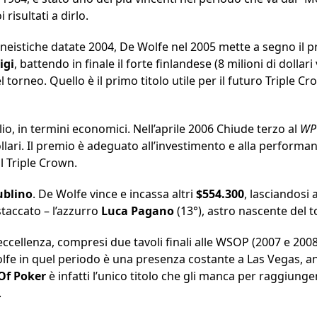
 risultati a dirlo.
neistiche datate 2004, De Wolfe nel 2005 mette a segno il 
igi
, battendo in finale il forte finlandese (8 milioni di dollari
torneo. Quello è il primo titolo utile per il futuro Triple C
, in termini economici. Nell’aprile 2006 Chiude terzo al
WPT
llari. Il premio è adeguato all’investimento e alla performa
il Triple Crown.
ublino
. De Wolfe vince e incassa altri
$554.300
, lasciandosi 
staccato – l’azzurro
Luca Pagano
(13°), astro nascente del t
d’eccellenza, compresi due tavoli finali alle WSOP (2007 e 200
lfe in quel periodo è una presenza costante a Las Vegas, a
 Of Poker
è infatti l’unico titolo che gli manca per raggiung
.