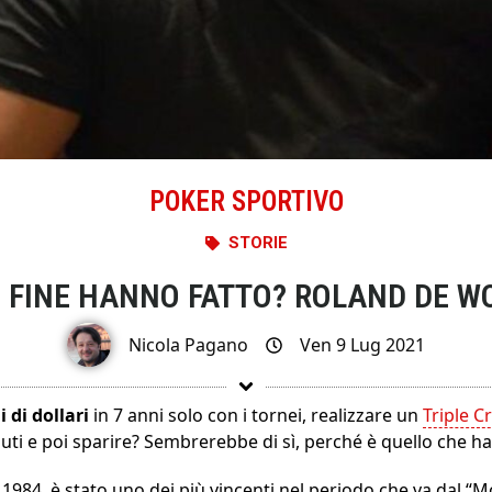
POKER SPORTIVO
STORIE
 FINE HANNO FATTO? ROLAND DE W
Nicola Pagano
Ven 9 Lug 2021
i di dollari
in 7 anni solo con i tornei, realizzare un
Triple 
iuti e poi sparire? Sembrerebbe di sì, perché è quello che h
e 1984, è stato uno dei più vincenti nel periodo che va dal “