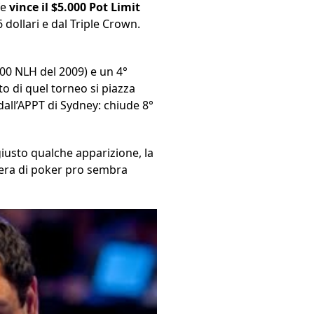
fe
vince il $5.000 Pot Limit
6 dollari e dal Triple Crown.
.500 NLH del 2009) e un 4°
o di quel torneo si piazza
dall’APPT di Sydney: chiude 8°
iusto qualche apparizione, la
era di poker pro sembra