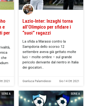
nho
Lazio-Inter: Inzaghi torna
m e
all’Olimpico per sfidare i
i per
“suoi” ragazzi
La sfida a Marassi contro la
Sampdoria dello scorso 12
ivalità,
settembre aveva già gettato molte
enica
luci – molte ombre – sul grande
e che
pericolo derivante dal rientro in Italia
tadium
dei giocatori
Ott 2021
Gianluca Palamidessi
Gio 14 Ott 2021
SERIE A
SERIE A