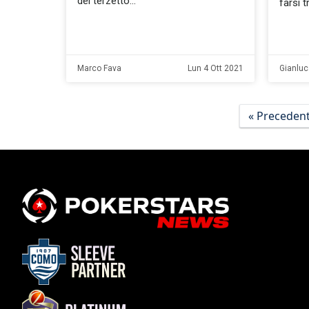
del terzetto
farsi 
Marco Fava
Lun 4 Ott 2021
Gianluc
« Preceden