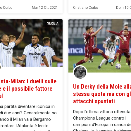
no Corbo
Mar 12 Ott 2021
Cristiano Corbo
Dom 10 O
SERIE A
nta-Milan: i duelli sulle
Un Derby della Mole all
 e il possibile fattore
stessa quota ma con gl
el
attacchi spuntati
a partita diventare iconica in
Dopo l’ottima vittoria ottenuta
i due anni? Generalmente no,
Champions League contro i
ndo il Milan va a Bergamo
campioni d’Europa in carica de
frontare l’Atalanta è lecito