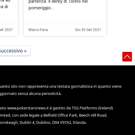
ta ad
partenza. Il derby di Torino nel
ca di
pomeriggio
Set 2021
Marco Fava
Gio 30 Set 2021
Successivo »
uesto sito non rappresenta una testata giornalistica in quanto viene
ggiornato senza alcuna periodicità.
 sito
www.pokerstarsnews.it
è gestito da TSG Platforms (Ireland)
imited, con sede legale a Belfield Office Park, Beech Hill Road,
lonskeagh, Dublin 4, Dublino, D04 V97A2, Irlanda.