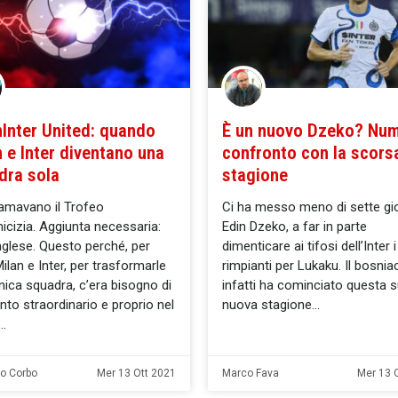
nInter United: quando
È un nuovo Dzeko? Num
 e Inter diventano una
confronto con la scors
dra sola
stagione
amavano il Trofeo
Ci ha messo meno di sette gi
micizia. Aggiunta necessaria:
Edin Dzeko, a far in parte
inglese. Questo perché, per
dimenticare ai tifosi dell’Inter i
Milan e Inter, per trasformarle
rimpianti per Lukaku. Il bosnia
unica squadra, c’era bisogno di
infatti ha cominciato questa 
nto straordinario e proprio nel
nuova stagione
no Corbo
Mer 13 Ott 2021
Marco Fava
Mer 13 