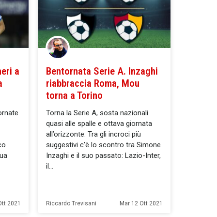
eri a
Bentornata Serie A. Inzaghi
a
riabbraccia Roma, Mou
torna a Torino
ornate
Torna la Serie A, sosta nazionali
quasi alle spalle e ottava giornata
all’orizzonte. Tra gli incroci più
co
suggestivi c’è lo scontro tra Simone
sua
Inzaghi e il suo passato: Lazio-Inter,
il
Ott 2021
Riccardo Trevisani
Mar 12 Ott 2021