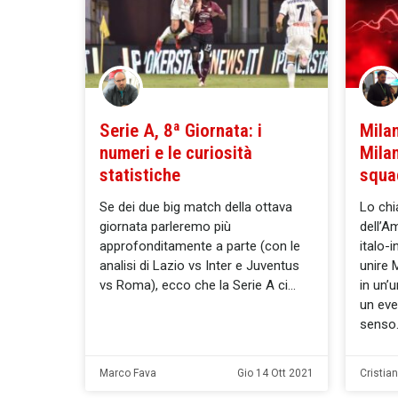
Serie A, 8ª Giornata: i
Mila
numeri e le curiosità
Milan
statistiche
squa
Se dei due big match della ottava
Lo chi
giornata parleremo più
dell’A
approfonditamente a parte (con le
italo-
analisi di Lazio vs Inter e Juventus
unire 
vs Roma), ecco che la Serie A ci
in un’
un eve
senso
Marco Fava
Gio 14 Ott 2021
Cristia