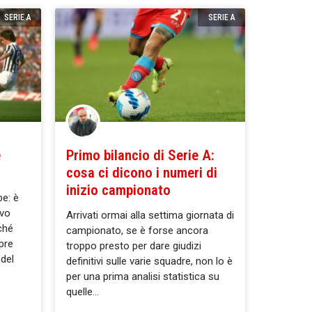
SERIE A
SERIE A
e
Primo bilancio di Serie A:
cosa ci dicono i numeri di
inizio campionato
be: è
ivo
Arrivati ormai alla settima giornata di
rché
campionato, se è forse ancora
pre
troppo presto per dare giudizi
 del
definitivi sulle varie squadre, non lo è
per una prima analisi statistica su
quelle