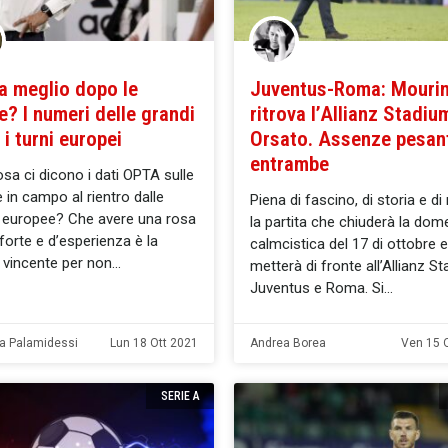
va meglio dopo le
Juventus-Roma: Mouri
? I numeri delle grandi
ritrova l’Allianz Stadiu
i turni europei
Orsato. Assenze pesant
entrambe
sa ci dicono i dati OPTA sulle
e in campo al rientro dalle
Piena di fascino, di storia e di r
 europee? Che avere una rosa
la partita che chiuderà la dom
 forte e d’esperienza è la
calmcistica del 17 di ottobre 
a vincente per non
metterà di fronte all’Allianz S
Juventus e Roma. Si
a Palamidessi
Lun 18 Ott 2021
Andrea Borea
Ven 15 
SERIE A