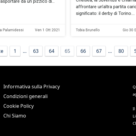
Chelsea, la Juventus è chiama
trasportare da un pizzico di
affrontare un’altra partita cari
significato: il derby di Torino.
a Palamidessi
Ven 1 Ott 2021
Tobia Brunello
Gio 30 
te
1
…
63
64
65
66
67
…
80
Informativa sulla Privacy
Q
a
Condizioni generali
Cookie Policy
Il
Chi Siamo
L
C