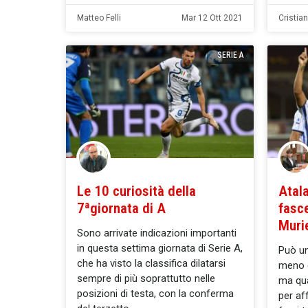
Matteo Felli
Mar 12 Ott 2021
Cristia
SERIE A
Le 10 curiosità della
Atala
7ªgiornata di A
fasce
Muri
Sono arrivate indicazioni importanti
in questa settima giornata di Serie A,
Può un
che ha visto la classifica dilatarsi
meno d
sempre di più soprattutto nelle
ma qua
posizioni di testa, con la conferma
per af