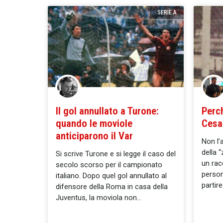
SERIE A
Il gol annullato a Turone:
Perc
quando le moviole
Cesa
anticiparono il Var
Non l’
della 
Si scrive Turone e si legge il caso del
un rac
secolo scorso per il campionato
person
italiano. Dopo quel gol annullato al
partir
difensore della Roma in casa della
Juventus, la moviola non