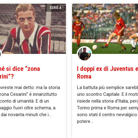
SERIE A
hé si dice “zona
I doppi ex di Juventus 
rini”?
Roma
avreste mai detto: ma la storia
La battuta più semplice sareb
“zona Cesarini” è innanzitutto
uno scontro Capitale. E il mot
conto di umanità. E di un
risiede nella storia d’Italia, pe
aggio fuori oltre schema, a
Torino prima e Roma per sem
e dai novanta minuti che i
sono stati il centro nevralgico
potere