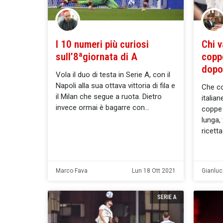
I 10 numeri più curiosi
Chi 
sull’8ªgiornata di A
coppe
dopo 
Vola il duo di testa in Serie A, con il
Napoli alla sua ottava vittoria di fila e
Che co
il Milan che segue a ruota. Dietro
italian
invece ormai è bagarre con
coppe
lunga,
ricett
Marco Fava
Lun 18 Ott 2021
Gianluc
SERIE A