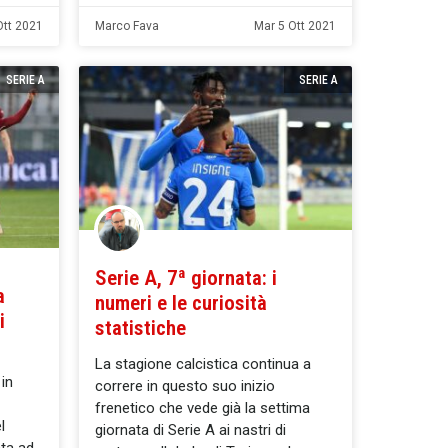
tt 2021
Marco Fava
Mar 5 Ott 2021
SERIE A
SERIE A
Serie A, 7ª giornata: i
a
numeri e le curiosità
i
statistiche
La stagione calcistica continua a
 in
correre in questo suo inizio
frenetico che vede già la settima
l
giornata di Serie A ai nastri di