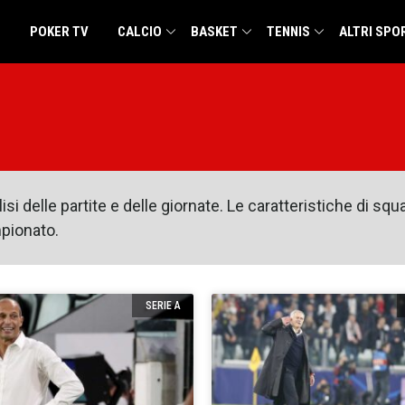
POKER TV
CALCIO
BASKET
TENNIS
ALTRI SPO
lisi delle partite e delle giornate. Le caratteristiche di sq
mpionato.
SERIE A