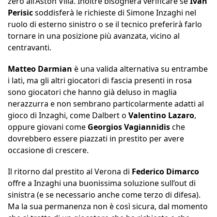
zero all’Aston Villa. Inoltre bisognerà verificare se
Ivan
Perisic
soddisferà le richieste di Simone Inzaghi nel
ruolo di esterno sinistro o se il tecnico preferirà farlo
tornare in una posizione più avanzata, vicino al
centravanti.
Matteo Darmian
è una valida alternativa su entrambe
i lati, ma gli altri giocatori di fascia presenti in rosa
sono giocatori che hanno già deluso in maglia
nerazzurra e non sembrano particolarmente adatti al
gioco di Inzaghi, come Dalbert o
Valentino Lazaro
,
oppure giovani come
Georgios Vagiannidis
che
dovrebbero essere piazzati in prestito per avere
occasione di crescere.
Il ritorno dal prestito al Verona di
Federico Dimarco
offre a Inzaghi una buonissima soluzione sull’out di
sinistra (e se necessario anche come terzo di difesa).
Ma la sua permanenza non è così sicura, dal momento