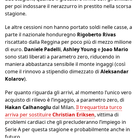
per poi indossare il nerazzurro in prestito nella scorsa
stagione.
Le altre cessioni non hanno portato soldi nelle casse, a
parte il nazionale honduregno
Rigoberto Rivas
riscattato dalla Reggina per poco più di mezzo milione
di euro.
Daniele Padelli
,
Ashley Young
e
Joao Mario
sono stati liberati a parametro zero, riducendo in
maniera abbastanza sensibile il monte ingaggi (così
come il rinnovo a stipendio dimezzato di
Aleksandar
Kolarov
).
Per quanto riguarda gli arrivi, al momento l’unico vero
acquisto di rilievo è l’ingaggio, a parametro zero, di
Hakan Calhanoglu
dal Milan.
Il trequartista turco
arriva per sostituire
Christian Eriksen
, vittima di
problemi cardiaci che gli precluderanno l’impiego in
Serie A per questa stagione e probabilmente anche in
futuro.