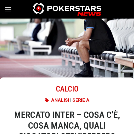
Vai al contenuto
CALCIO
ANALISI
|
SERIE A
MERCATO INTER – COSA C’È,
COSA MANCA, QUALI