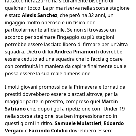
l’attacco nerazzurro ha sicuramente bisogno di
qualche ritocco. La prima riserva nella scorsa stagione
è stato
Alexis Sanchez
, che però ha 32 anni, un
ingaggio molto oneroso e un fisico non
particolarmente affidabile. Se non si trovasse un
accordo per spalmare l’ingaggio su più stagioni
potrebbe essere lasciato libero di firmare per un’altra
squadra. Dietro di lui
Andrea Pinamonti
dovrebbe
essere ceduto ad una squadra che lo faccia giocare
con continuità in maniera da capire finalmente quale
possa essere la sua reale dimensione.
I molti giovani promossi dalla Primavera e tornati dai
prestiti dovrebbero essere piazzati altrove, per la
maggior parte in prestito, compreso quel
Martin
Satriano
che, dopo i gol a ripetizione con l’Under 19
nella scorsa stagione, sta ben impressionando in
questi giorni in ritiro.
Samuele Mulattieri
,
Edoardo
Vergani
e
Facundo Colidio
dovrebbero essere