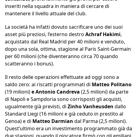
inseriti nella squadra in maniera di cercare di
mantenere il livello attuale del club.
La società ha infatti dovuto sacrificare uno dei suoi
asset più preziosi, l’esterno destro
Achraf Hakimi
,
acquistato dal Real Madrid per 40 milioni e venduto,
dopo una sola, ottima, stagione al Paris Saint-Germain
per 60 milioni (che diventeranno circa 70 quando
scatteranno i bonus).
Il resto delle operazioni effettuate ad oggi sono a
saldo zero: ai riscatti programmati di
Matteo Politano
(19 milioni)
e Antonio Candreva
(2,5 milioni) da parte
di Napoli e Sampdoria sono corrisposti gli acquisti,
ugualmente già previsti, di
Zinho Vanheusden
dallo
Standard Liegi (16 milioni e già ceduto in prestito al
Genoa) e di
Matteo Darmian
dal Parma (2,5 milioni).
Quest’ultimo era un investimento programmato già da
due stagioni, quando il giocatore firmò con gli emiliani