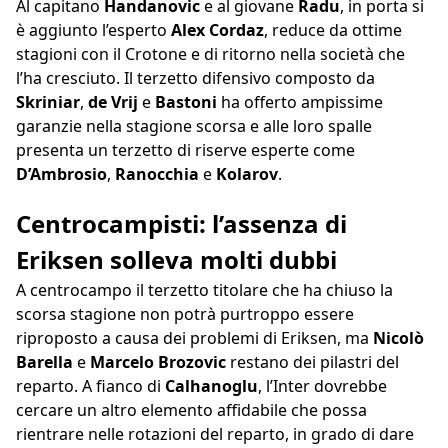
Al capitano
Handanovic
e al giovane
Radu
, in porta si
è aggiunto l’esperto
Alex Cordaz
, reduce da ottime
stagioni con il Crotone e di ritorno nella società che
l’ha cresciuto. Il terzetto difensivo composto da
Skriniar
,
de Vrij
e
Bastoni
ha offerto ampissime
garanzie nella stagione scorsa e alle loro spalle
presenta un terzetto di riserve esperte come
D’Ambrosio
,
Ranocchia
e
Kolarov
.
Centrocampisti: l’assenza di
Eriksen solleva molti dubbi
A centrocampo il terzetto titolare che ha chiuso la
scorsa stagione non potrà purtroppo essere
riproposto a causa dei problemi di Eriksen, ma
Nicolò
Barella
e
Marcelo Brozovic
restano dei pilastri del
reparto. A fianco di
Calhanoglu
, l’Inter dovrebbe
cercare un altro elemento affidabile che possa
rientrare nelle rotazioni del reparto, in grado di dare