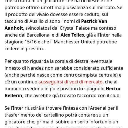
che si tratta di un giocatore che ha richieste e che
potrebbe offrire un’ottima plusvalenza sul mercato. Se
il prodotto del vivaio dovesse essere ceduto, sul
taccuino di Ausilio ci sono i nomi di
Patrick Van
Aanholt
, svincolatosi dal Crystal Palace ma conteso
anche dal Barcellona, e di
Alex Telles
, già all’Inter nella
stagione 15/16 e che il Manchester United potrebbe
cedere in prestito.
Per quanto riguarda la corsia di destra l’eventuale
innesto di Nandez non sarebbe considerato sufficiente
(anche perché nasce come centrocampista centrale) e
c’è un continuo
susseguirsi di voci di mercato
, che al
momento vedono in pole position lo spagnolo
Hector
Bellerin
, che avrebbe già trovato l’accordo con il club.
Se l’Inter riuscirà a trovare l’intesa con l’Arsenal per il
trasferimento del cartellino potrà contare su un
giocatore che, prima di subire un serio infortunio un