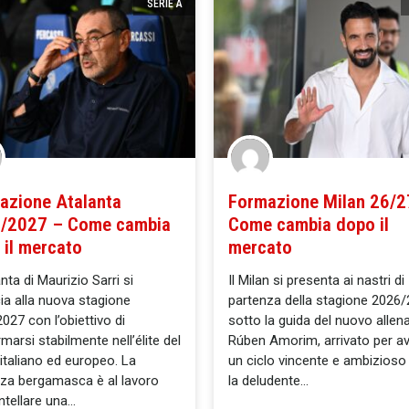
SERIE A
azione Atalanta
Formazione Milan 26/2
/2027 – Come cambia
Come cambia dopo il
 il mercato
mercato
nta di Maurizio Sarri si
Il Milan si presenta ai nastri di
ia alla nuova stagione
partenza della stagione 2026/
027 con l’obiettivo di
sotto la guida del nuovo allen
marsi stabilmente nell’élite del
Rúben Amorim, arrivato per av
 italiano ed europeo. La
un ciclo vincente e ambizios
nza bergamasca è al lavoro
la deludente
ntellare una