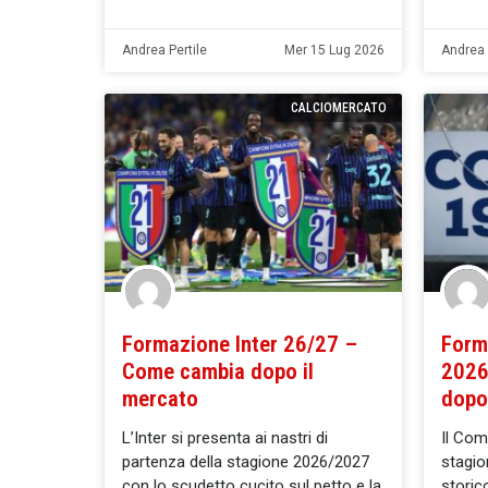
Andrea Pertile
Mer 15 Lug 2026
Andrea 
CALCIOMERCATO
Formazione Inter 26/27 –
Form
Come cambia dopo il
2026
mercato
dopo
L’Inter si presenta ai nastri di
Il Com
partenza della stagione 2026/2027
stagio
con lo scudetto cucito sul petto e la
storic