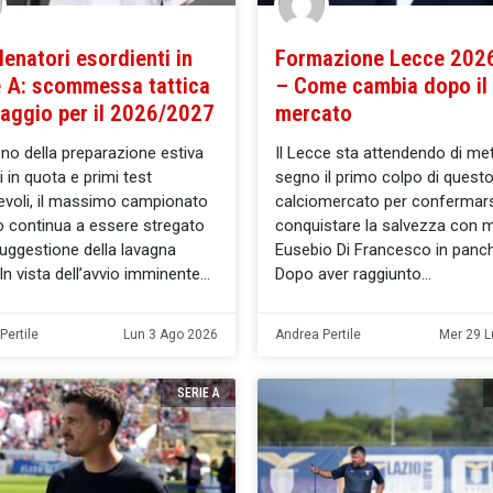
llenatori esordienti in
Formazione Lecce 202
e A: scommessa tattica
– Come cambia dopo il
raggio per il 2026/2027
mercato
eno della preparazione estiva
Il Lecce sta attendendo di me
iri in quota e primi test
segno il primo colpo di quest
voli, il massimo campionato
calciomercato per confermars
no continua a essere stregato
conquistare la salvezza con m
suggestione della lavagna
Eusebio Di Francesco in panch
 In vista dell’avvio imminente
Dopo aver raggiunto
Pertile
Lun 3 Ago 2026
Andrea Pertile
Mer 29 
SERIE A