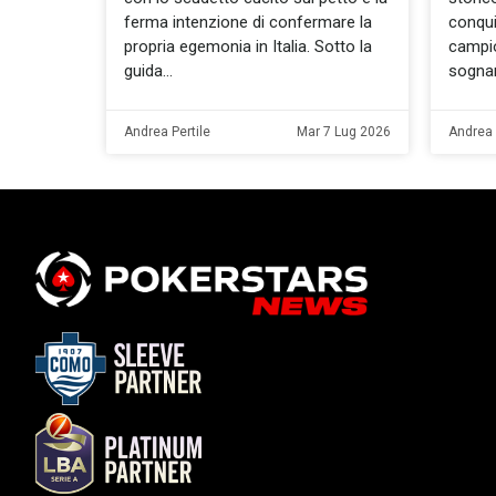
ferma intenzione di confermare la
conqui
propria egemonia in Italia. Sotto la
campio
guida
sognar
Andrea Pertile
Mar 7 Lug 2026
Andrea 