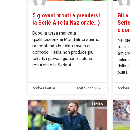
5 giovani pronti a prendersi
Gli a
la Serie A (e la Nazionale…)
Seri
e co
Dopo la terza mancata
qualificazione ai Mondiali, ci stiamo
Nel pi
raccontando la solita favola di
tra rit
comodo: l’Italia non produce più
amiche
talenti, i giovani giocano solo se
italia
costretti e la Serie A
dalla 
pulita.
Andrea Pertile
Mer 5 Ago 2026
Andrea 
SERIE A