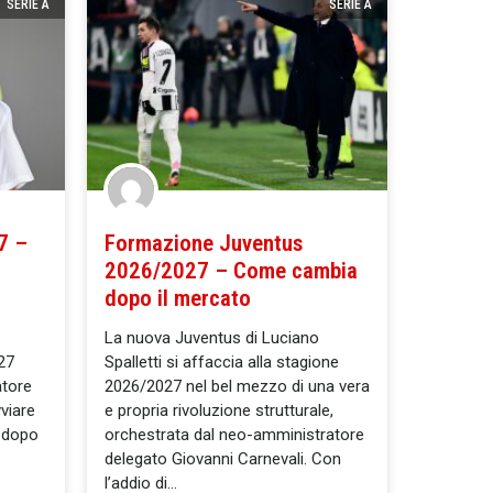
SERIE A
SERIE A
7 –
Formazione Juventus
2026/2027 – Come cambia
dopo il mercato
La nuova Juventus di Luciano
27
Spalletti si affaccia alla stagione
atore
2026/2027 nel bel mezzo di una vera
viare
e propria rivoluzione strutturale,
o dopo
orchestrata dal neo-amministratore
delegato Giovanni Carnevali. Con
l’addio di