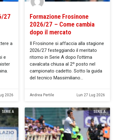
6/27
Formazione Frosinone
2026/27 – Come cambia
dopo il mercato
ttere a
Il Frosinone si affaccia alla stagione
o
2026/27 festeggiando il meritato
i e
ritorno in Serie A dopo l’ottima
ister
cavalcata chiusa al 2º posto nel
ina.
campionato cadetto. Sotto la guida
del tecnico Massimiliano
Lug 2026
Andrea Pertile
Lun 27 Lug 2026
SERIE A
SERIE A