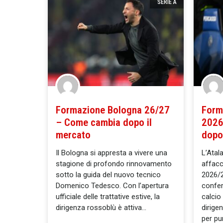
SERIE A
Formazione Bologna 26/27
Form
– Come cambia dopo il
2026
mercato
dopo
Il Bologna si appresta a vivere una
L’Atala
stagione di profondo rinnovamento
affacc
sotto la guida del nuovo tecnico
2026/2
Domenico Tedesco. Con l’apertura
confer
ufficiale delle trattative estive, la
calcio
dirigenza rossoblù è attiva
dirige
per pu