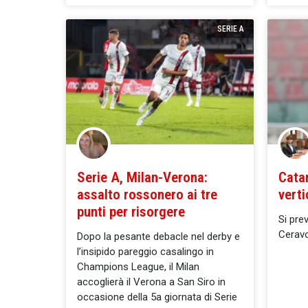
SERIE A
Serie A, Milan-Verona:
Cata
assalto rossonero ai tre
verti
punti per risorgere
Si pre
Ceravo
Dopo la pesante debacle nel derby e
l’insipido pareggio casalingo in
Champions League, il Milan
accoglierà il Verona a San Siro in
occasione della 5a giornata di Serie