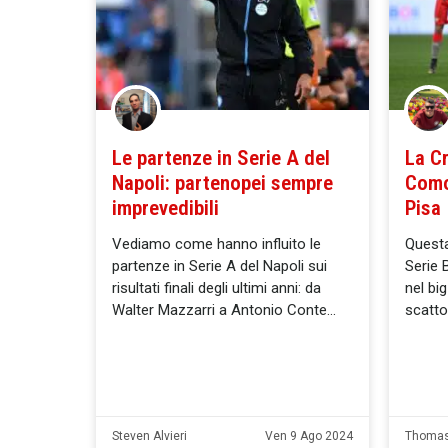
Le partenze in Serie A del
La C
Napoli: partenopei sempre
Como
imprevedibili
Pisa
Vediamo come hanno influito le
Questa
partenze in Serie A del Napoli sui
Serie 
risultati finali degli ultimi anni: da
nel bi
Walter Mazzarri a Antonio Conte
scatto
Steven Alvieri
Ven 9 Ago 2024
Thomas 