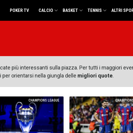
POKER TV
CALCIO
BASKET
TENNIS
ALTRI SPO
cate più interessanti sulla piazza. Per tutti i maggiori eve
ri per orientarsi nella giungla delle
migliori quote
.
CHAMPIONS LEAGUE
CHAMPIONS