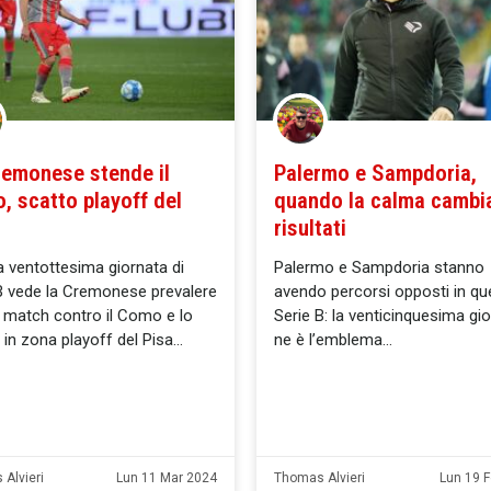
remonese stende il
Palermo e Sampdoria,
, scatto playoff del
quando la calma cambia
risultati
 ventottesima giornata di
Palermo e Sampdoria stanno
B vede la Cremonese prevalere
avendo percorsi opposti in qu
g match contro il Como e lo
Serie B: la venticinquesima gi
 in zona playoff del Pisa
ne è l’emblema
Alvieri
Lun 11 Mar 2024
Thomas Alvieri
Lun 19 