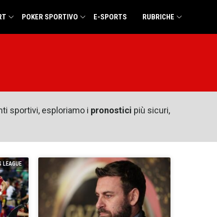
RT
POKER SPORTIVO
E-SPORTS
RUBRICHE
nti sportivi, esploriamo i
pronostici
più sicuri,
 LEAGUE