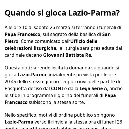
Quando si gioca Lazio-Parma?
Alle ore 10 di sabato 26 marzo si terranno i funerali di
Papa Francesco
, sul sagrato della basilica di
San
Pietro
. Come comunicato dall’
Ufficio delle
celebrazioni liturgiche
, la liturgia sarà presieduta dal
cardinale decano
Giovanni Battista Re
.
Questa notizia rende lecita la domanda su quando si
gioca
Lazio-Parma
, inizialmente prevista per le ore
20:45 dello stesso giorno. Dopo i rinvii delle partite di
Pasquetta deciso dal
CONI
e dalla
Lega Serie A
, anche
le sfide in programma il giorno dei funerali di
Papa
Francesco
subiscono la stessa sorte.
Nello specifico, motivi di ordine pubblico spingono
Lazio-Parma
verso il rinvio alla stessa ora di lunedì 28
aprile. La partita non potrebbe essere spostata a