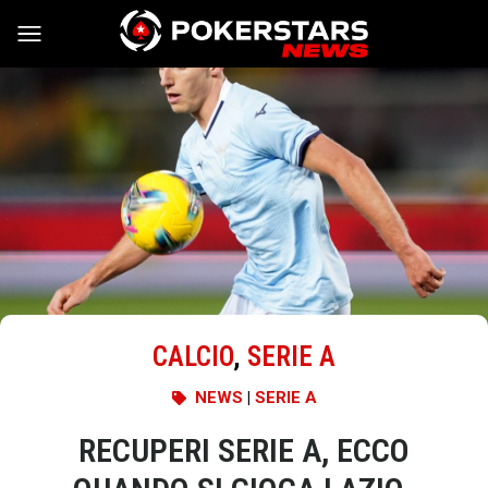
Vai al contenuto
CALCIO
,
SERIE A
NEWS
|
SERIE A
RECUPERI SERIE A, ECCO