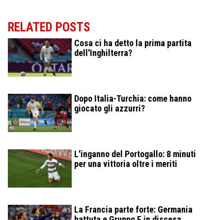
RELATED POSTS
Cosa ci ha detto la prima partita
dell'Inghilterra?
Dopo Italia-Turchia: come hanno
giocato gli azzurri?
L'inganno del Portogallo: 8 minuti
per una vittoria oltre i meriti
La Francia parte forte: Germania
battuta e Gruppo F in discesa