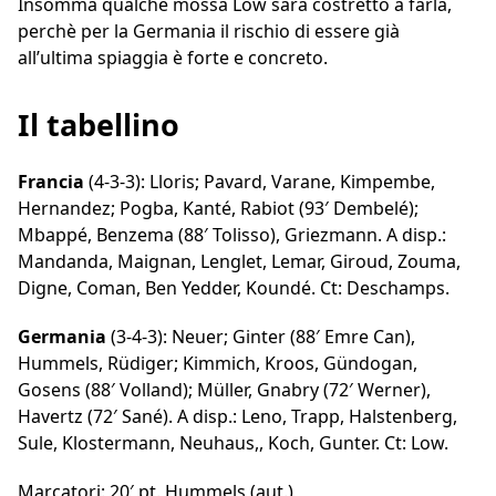
Insomma qualche mossa Low sarà costretto a farla,
perchè per la Germania il rischio di essere già
all’ultima spiaggia è forte e concreto.
Il tabellino
Francia
(4-3-3): Lloris; Pavard, Varane, Kimpembe,
Hernandez; Pogba, Kanté, Rabiot (93′ Dembelé);
Mbappé, Benzema (88′ Tolisso), Griezmann. A disp.:
Mandanda, Maignan, Lenglet, Lemar, Giroud, Zouma,
Digne, Coman, Ben Yedder, Koundé. Ct: Deschamps.
Germania
(3-4-3): Neuer; Ginter (88′ Emre Can),
Hummels, Rüdiger; Kimmich, Kroos, Gündogan,
Gosens (88′ Volland); Müller, Gnabry (72′ Werner),
Havertz (72′ Sané). A disp.: Leno, Trapp, Halstenberg,
Sule, Klostermann, Neuhaus,, Koch, Gunter. Ct: Low.
Marcatori: 20′ pt. Hummels (aut.)