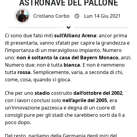
ASTRONAVE DEL PALLONE
Cristiano Corbo
Lun 14 Giu 2021
Ci sono due falsi miti
sull’Allianz Arena
: ancor prima
di presentarla, vanno sfatati per capire la grandezza e
l’importanza di un meraviglioso impianto. Numero
uno:
non è soltanto la casa del Bayern Monaco
, anzi.
Numero due: non è tutta
bianca
. E non è nemmeno
tutta
rossa
. Semplicemente, varia, a seconda di chi,
come, cosa, quando ci gioca.
Che per uno
stadio
costruito
dall’ottobre del 2002
,
con i lavori conclusi solo
nell’aprile del 2005
, era
un’innovazione pazzesca e degna di un cuore di
consigli pure per gli stadi che sarebbero sorti da lì a
poco dopo.
Del resto, parliamo della Germania degli inizi del