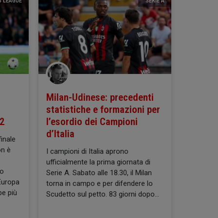
 LEAGUE
SERIE A
Milan-Udinese: precedenti
statistiche e formazioni per
22
l’esordio dei Campioni
d’Italia
inale
on è
I campioni di Italia aprono
ufficialmente la prima giornata di
to
Serie A. Sabato alle 18.30, il Milan
’Europa
torna in campo e per difendere lo
e più
Scudetto sul petto. 83 giorni dopo