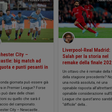
PREMIER LEAGUE
CHAMPIONS
Liverpool-Real Madrid:
hester City –
Salah per la storia nel
astle: big match ad
remake della finale 20
quota e punti pesanti in
Un ottavo che è remake della f
della stagione precedente? N
onda giornata può essere già
una novità assoluta, né una
va in Premier League? Forse
opinabile risposta all’altrettan
 può dare delle chiari
opinabile considerazione sull
zioni su quello che sarà il
League che quest’anno sarebb
ccio del campionato.
“difficile” della
ster City – Newcastle