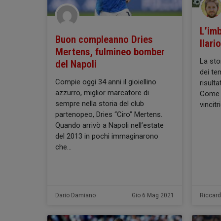
L’imb
Buon compleanno Dries
Ilari
Mertens, fulmineo bomber
La stor
del Napoli
dei tem
Compie oggi 34 anni il gioiellino
risulta
azzurro, miglior marcatore di
Come q
sempre nella storia del club
vincit
partenopeo, Dries “Ciro” Mertens.
Quando arrivò a Napoli nell’estate
del 2013 in pochi immaginarono
che
Dario Damiano
Gio 6 Mag 2021
Riccar