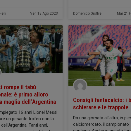
elli
Ven 18 Ago 2023
Domenico Gioffrè
Mar 21 
i rompe il tabù
nale: è primo alloro
Consigli fantacalcio: i 
a maglia dell’Argentina
schierare e le trappole
impiegato 16 anni Lionel Messi
Da una giornata all’altra, in pi
are un pesante trofeo con la
calciomercato, il campionato
dell’Argentina. Tanti anni,
continua. Anche in questo tur