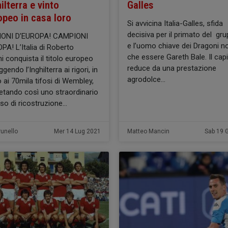
hilterra e vinto
Galles
opeo in casa loro
Si avvicina Italia-Galles, sfida
decisiva per il primato del gr
ONI D’EUROPA! CAMPIONI
e l’uomo chiave dei Dragoni n
PA! L’Italia di Roberto
che essere Gareth Bale. Il cap
i conquista il titolo europeo
reduce da una prestazione
gendo l’Inghilterra ai rigori, in
agrodolce
ai 70mila tifosi di Wembley,
tando così uno straordinario
so di ricostruzione
runello
Mer 14 Lug 2021
Matteo Mancin
Sab 19 