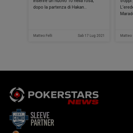
inserire un nuovo 10 nella rosa,
troppi
dopo la partenza di Hakan
L’ered
Marad
Matteo Felli
Sab 17 Lug 2021
Matteo F