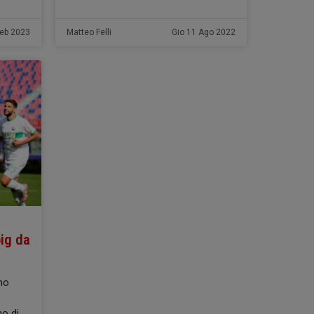
Feb 2023
Matteo Felli
Gio 11 Ago 2022
big da
eno
no di