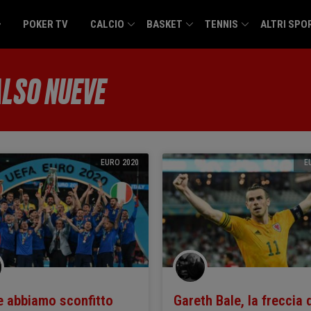
POKER TV
CALCIO
BASKET
TENNIS
ALTRI SPO
ALSO NUEVE
EURO 2020
E
 abbiamo sconfitto
Gareth Bale, la freccia 