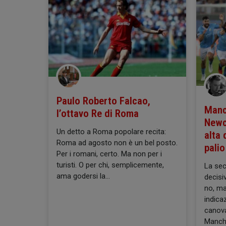
Paulo Roberto Falcao,
Manc
l’ottavo Re di Roma
Newc
Un detto a Roma popolare recita:
alta 
Roma ad agosto non è un bel posto.
palio
Per i romani, certo. Ma non per i
turisti. O per chi, semplicemente,
La sec
ama godersi la
decisi
no, ma
indica
canova
Manche