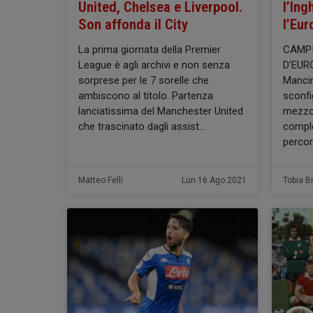
United, Chelsea e Liverpool.
l’Ing
Son affonda il City
l’Eur
La prima giornata della Premier
CAMPI
League è agli archivi e non senza
D’EURO
sorprese per le 7 sorelle che
Mancin
ambiscono al titolo. Partenza
sconfig
lanciatissima del Manchester United
mezzo 
che trascinato dagli assist
comple
percor
Matteo Felli
Lun 16 Ago 2021
Tobia B