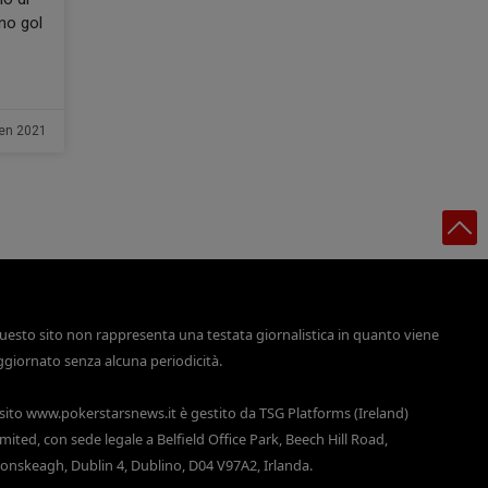
no gol
en 2021
uesto sito non rappresenta una testata giornalistica in quanto viene
ggiornato senza alcuna periodicità.
 sito
www.pokerstarsnews.it
è gestito da TSG Platforms (Ireland)
imited, con sede legale a Belfield Office Park, Beech Hill Road,
lonskeagh, Dublin 4, Dublino, D04 V97A2, Irlanda.