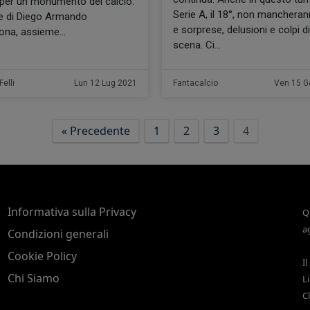
 per un monumento del calcio.
Serie A, il 18°, non mancheran
e di Diego Armando
e sorprese, delusioni e colpi di
ona, assieme
scena. Ci
elli
Lun 12 Lug 2021
Fantacalcio
Ven 15 G
« Precedente
1
2
3
4
Informativa sulla Privacy
Q
a
Condizioni generali
Cookie Policy
Il
Chi Siamo
L
C