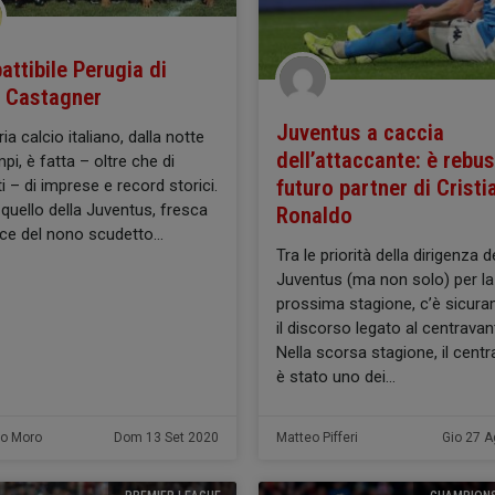
attibile Perugia di
o Castagner
Juventus a caccia
ia calcio italiano, dalla notte
dell’attaccante: è rebus
pi, è fatta – oltre che di
futuro partner di Cristi
ti – di imprese e record storici.
uello della Juventus, fresca
Ronaldo
rice del nono scudetto
Tra le priorità della dirigenza d
Juventus (ma non solo) per la
prossima stagione, c’è sicur
il discorso legato al centravant
Nella scorsa stagione, il centr
è stato uno dei
do Moro
Dom 13 Set 2020
Matteo Pifferi
Gio 27 