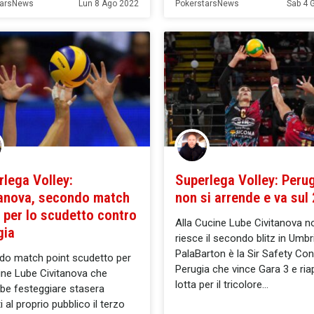
tarsNews
Lun 8 Ago 2022
PokerstarsNews
Sab 4 
rlega Volley:
Superlega Volley: Peru
tanova, secondo match
non si arrende e va sul
 per lo scudetto contro
Alla Cucine Lube Civitanova n
gia
riesce il secondo blitz in Umbri
PalaBarton è la Sir Safety Co
do match point scudetto per
Perugia che vince Gara 3 e ria
ine Lube Civitanova che
lotta per il tricolore
be festeggiare stasera
 al proprio pubblico il terzo