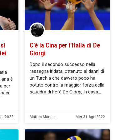
 si
C’è la Cina per l’Italia di De
dei
Giorgi
Dopo il secondo successo nella
rassegna iridata, ottenuto ai danni di
aria
un Turchia che davvero poco ha
biana è
potuto contro la maggior forza della
la per
squadra di Fefé De Giorgi, in casa
apaci
Set 2022
Matteo Mancin
Mer 31 Ago 2022