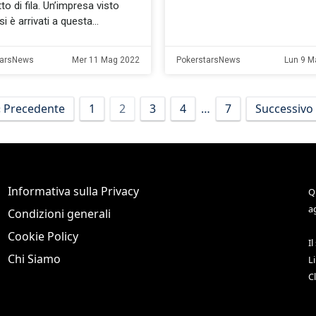
to di fila. Un’impresa visto
i è arrivati a questa
tarsNews
Mer 11 Mag 2022
PokerstarsNews
Lun 9 M
« Precedente
1
2
3
4
…
7
Successivo 
Informativa sulla Privacy
Q
a
Condizioni generali
Cookie Policy
Il
Chi Siamo
L
C