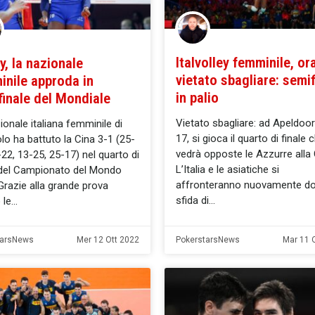
Italvolley femminile, or
y, la nazionale
vietato sbagliare: semif
inile approda in
in palio
finale del Mondiale
Vietato sbagliare: ad Apeldoorn
ionale italiana femminile di
17, si gioca il quarto di finale 
olo ha battuto la Cina 3-1 (25-
vedrà opposte le Azzurre alla 
-22, 13-25, 25-17) nel quarto di
L’Italia e le asiatiche si
 del Campionato del Mondo
affronteranno nuovamente do
Grazie alla grande prova
sfida di
 le
tarsNews
Mer 12 Ott 2022
PokerstarsNews
Mar 11 