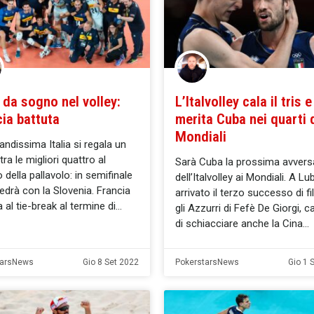
a da sogno nel volley:
L’Italvolley cala il tris e
ia battuta
merita Cuba nei quarti 
Mondiali
andissima Italia si regala un
ra le migliori quattro al
Sarà Cuba la prossima avvers
della pallavolo: in semifinale
dell’Italvolley ai Mondiali. A Lu
vedrà con la Slovenia. Francia
arrivato il terzo successo di fi
 al tie-break al termine di
gli Azzurri di Fefè De Giorgi, c
di schiacciare anche la Cina
tarsNews
Gio 8 Set 2022
PokerstarsNews
Gio 1 