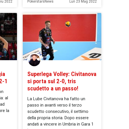
Giu 2022
PokerstarsNews
Lun 23 Mag 2022
gia
Superlega Volley: Civitanova
 2-1
si porta sul 2-0, tris
scudetto a un passo!
on
a: al
La Lube Civitanova ha fatto un
nad
passo in avanti verso il terzo
pre la
scudetto consecutivo, il settimo
della propria storia. Dopo essere
andati a vincere in Umbria in Gara 1