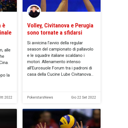
a è
Volley, Civitanova e Perugia
inale
sono tornate a sfidarsi
Si avvicina l’avvio della regular
season del campionato di pallavolo
, alle
e le squadre italiane scaldano i
che
motori. Allenamento intenso
Cina.
all’Eurosuole Forum tra i padroni di
casa della Cucine Lube Civitanova
po la
Ott 2022
PokerstarsNews
Gio 22 Set 2022