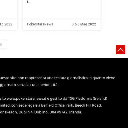
i
ag 2022
PokerstarsNews
Gio 5 Mag 2022
»
uesto sito non rappresenta una testata giornalistica in quanto viene
ggiornato senza alcuna periodicità.
 sito
www.pokerstarsnews.it
è gestito da TSG Platforms (Ireland)
imited, con sede legale a Belfield Office Park, Beech Hill Road,
lonskeagh, Dublin 4, Dublino, D04 V97A2, Irlanda.