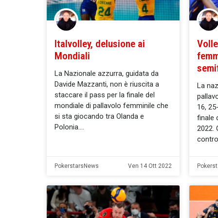
Italvolley, delusione ai
Volle
Mondiali
femm
semi
La Nazionale azzurra, guidata da
Davide Mazzanti, non è riuscita a
La naz
staccare il pass per la finale del
pallav
mondiale di pallavolo femminile che
16, 25
si sta giocando tra Olanda e
finale
Polonia.
2022. 
contro
PokerstarsNews
Ven 14 Ott 2022
Pokers