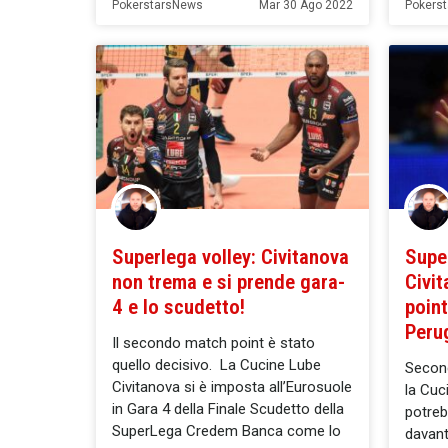
PokerstarsNews
Mar 30 Ago 2022
Pokers
Superlega volley: Civitanova
Supe
non trema e si prende gara-
Civi
4 e lo scudetto!
point
Peru
Il secondo match point è stato
quello decisivo. La Cucine Lube
Secon
Civitanova si è imposta all’Eurosuole
la Cuc
in Gara 4 della Finale Scudetto della
potreb
SuperLega Credem Banca come lo
davanti