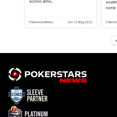
scorso anno,
scudet
come s
PokerstarsNews
Gio 12 Mag 2022
Pokers