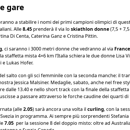
le gare
anno a stabilire i nomi dei primi campioni olimpici di quest
liani. Alle
8.45
prenderà il via lo
skiathlon donne
(7,5 + 7,
na Di Centa, Caterina Ganz e Cristina Pittin.
g
, ci saranno i 3000 metri donne che vedranno al via
France
 la staffetta mista 4×6 km l’Italia schiera le due donne Lisa V
 e Lukas Hofer.
del salto con gli sci femminile con la seconda manche: il tra
nostra Jessica Malsiner. Medaglie, sabato, anche nel free sty
dalle 13.40 e nello short track con la finale della staffett
iuscisse a passare attraverso le forche caudine dei quarti di 
rnata (alle
2.05
) sarà ancora una volta il
curling
, con la ses
a-Svezia in programma. Ai sempre più sorprendenti Stefani
lle
7.05
per la sessione 8 del doppio misto: oltre ad Australi
Bretagna e Svezia-Canada.