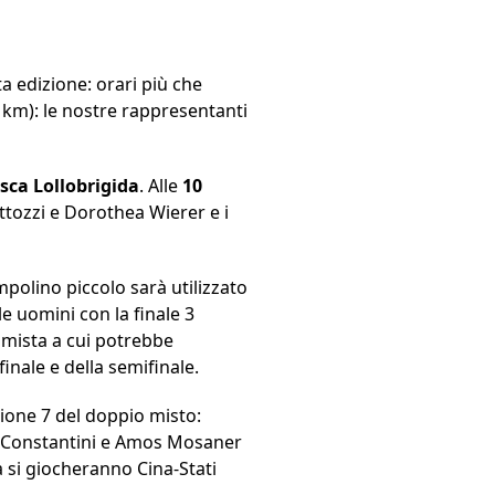
a edizione: orari più che
5 km): le nostre rappresentanti
sca Lollobrigida
. Alle
10
ittozzi e Dorothea Wierer e i
mpolino piccolo sarà utilizzato
le uomini con la finale 3
a mista a cui potrebbe
finale e della semifinale.
sione 7 del doppio misto:
a Constantini e Amos Mosaner
a si giocheranno Cina-Stati