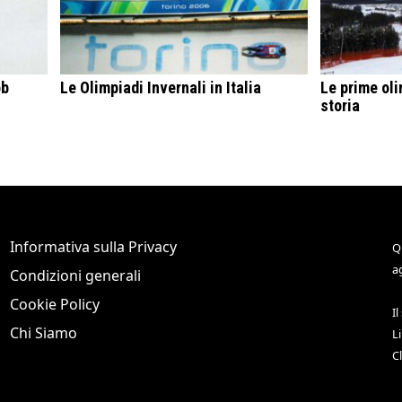
ob
Le Olimpiadi Invernali in Italia
Le prime oli
storia
Informativa sulla Privacy
Q
a
Condizioni generali
Cookie Policy
Il
Chi Siamo
L
C