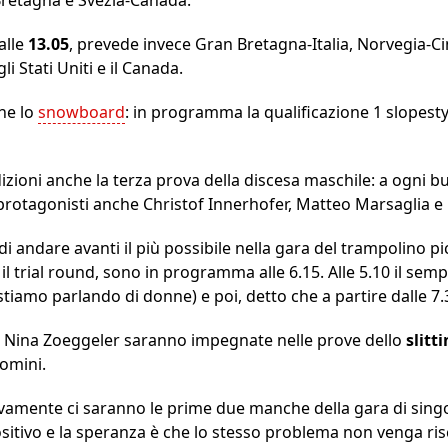
alle
13.05
, prevede invece Gran Bretagna-Italia, Norvegia-C
i Stati Uniti e il Canada.
ne lo
snowboard
: in programma la qualificazione 1 slopesty
dizioni anche la terza prova della discesa maschile: a ogni 
i protagonisti anche Christof Innerhofer, Matteo Marsaglia e
 andare avanti il più possibile nella gara del trampolino picc
n il trial round, sono in programma alle 6.15. Alle 5.10 il se
stiamo parlando di donne) e poi, detto che a partire dalle 7.
, Nina Zoeggeler saranno impegnate nelle prove dello
slitt
 uomini.
vamente ci saranno le prime due manche della gara di singo
sitivo e la speranza è che lo stesso problema non venga ri