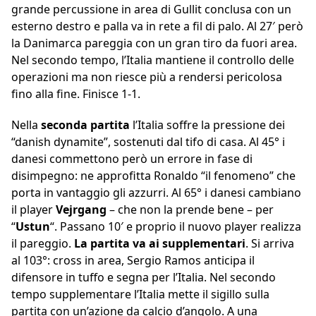
grande percussione in area di Gullit conclusa con un
esterno destro e palla va in rete a fil di palo. Al 27′ però
la Danimarca pareggia con un gran tiro da fuori area.
Nel secondo tempo, l’Italia mantiene il controllo delle
operazioni ma non riesce più a rendersi pericolosa
fino alla fine. Finisce 1-1.
Nella
seconda partita
l’Italia soffre la pressione dei
“danish dynamite”, sostenuti dal tifo di casa. Al 45° i
danesi commettono però un errore in fase di
disimpegno: ne approfitta Ronaldo “il fenomeno” che
porta in vantaggio gli azzurri. Al 65° i danesi cambiano
il player
Vejrgang
– che non la prende bene – per
“
Ustun
“. Passano 10′ e proprio il nuovo player realizza
il pareggio.
La partita va ai supplementari
. Si arriva
al 103°: cross in area, Sergio Ramos anticipa il
difensore in tuffo e segna per l’Italia. Nel secondo
tempo supplementare l’Italia mette il sigillo sulla
partita con un’azione da calcio d’angolo. A una