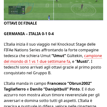
OTTAVI DI FINALE
GERMANIA – ITALIA
0-1 0-4
L’Italia inizia il suo viaggio nel Knockout Stage delle
FIFAe Nations Series affrontando la forte compagine
tedesca che schiera Umut
“Umut”
Gültekin,
campione
del mondo di 1 vs 1 due settimane fa
, e “
Musti
“. I
tedeschi sono arrivati agli ottavi grazie al primo posto
conquistato nel Gruppo B.
L’Italia manda in campo
Francesco “Obrun2002”
Tagliafierro
e
Danilo “Danipitbull” Pinto
. E il duo
azzurro non mostra alcun timore reverenziale per gli
avversari e domina sotto tutti gli aspetti. L’Italia è
precisa e puntuale in difesa, veloce nelle ripartenze,