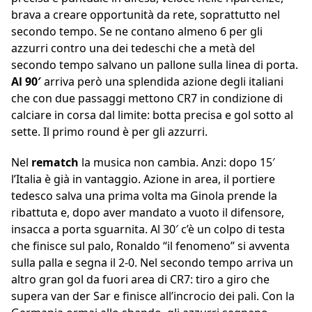
brava a creare opportunità da rete, soprattutto nel
secondo tempo. Se ne contano almeno 6 per gli
azzurri contro una dei tedeschi che a metà del
secondo tempo salvano un pallone sulla linea di porta.
Al 90′
arriva però una splendida azione degli italiani
che con due passaggi mettono CR7 in condizione di
calciare in corsa dal limite: botta precisa e gol sotto al
sette. Il primo round è per gli azzurri.
Nel
rematch
la musica non cambia. Anzi: dopo 15′
l’Italia è già in vantaggio. Azione in area, il portiere
tedesco salva una prima volta ma Ginola prende la
ribattuta e, dopo aver mandato a vuoto il difensore,
insacca a porta sguarnita. Al 30′ c’è un colpo di testa
che finisce sul palo, Ronaldo “il fenomeno” si avventa
sulla palla e segna il 2-0. Nel secondo tempo arriva un
altro gran gol da fuori area di CR7: tiro a giro che
supera van der Sar e finisce all’incrocio dei pali. Con la