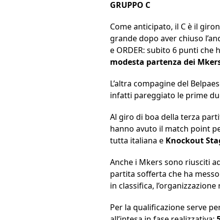
GRUPPO C
Come anticipato, il C è il gir
grande dopo aver chiuso l’and
e ORDER: subito 6 punti che ha
modesta partenza dei Mker
L’altra compagine del Belpae
infatti pareggiato le prime du
Al giro di boa della terza part
hanno avuto il match point pe
tutta italiana e
Knockout Sta
Anche i Mkers sono riusciti ad
partita sofferta che ha messo
in classifica, l’organizzazio
Per la qualificazione serve per
all’intesa in fase realizzativa: