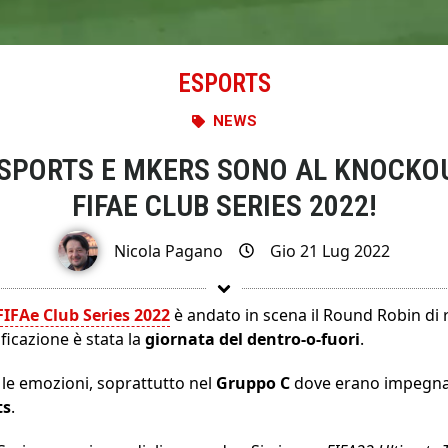
ESPORTS
NEWS
ESPORTS E MKERS SONO AL KNOCKOU
FIFAE CLUB SERIES 2022!
Nicola Pagano
Gio 21 Lug 2022
FIFAe Club Series 2022
è andato in scena il Round Robin di r
ificazione è stata la
giornata del dentro-o-fuori
.
 le emozioni, soprattutto nel
Gruppo C
dove erano impegnate
ts
.