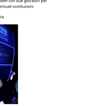
 Team
con due giocatori per
ntuali sostituzioni.
ta.