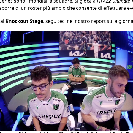
Series sono i mondiali a squadre. Si gioca a
FIFA22 Ultimate
sporre di un roster più ampio che consente di effettuare eve
 al
Knockout Stage
, seguiteci nel nostro report sulla giorna