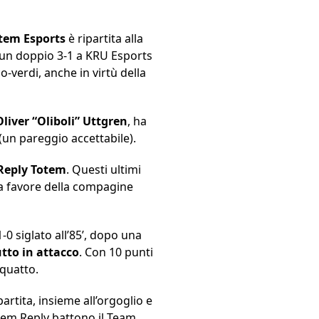
tem Esports
è ripartita alla
un doppio 3-1 a KRU Esports
-verdi, anche in virtù della
Oliver “Oliboli” Uttgren
, ha
(un pareggio accettabile).
Reply Totem
. Questi ultimi
 a favore della compagine
0 siglato all’85’, dopo una
tto in attacco
. Con 10 punti
 quatto.
artita, insieme all’orgoglio e
tem Reply battono il Team