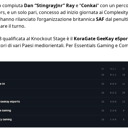
no compiuta
Dan “StingrayJnr” Ray
e “
Conkai
” con un perco
rs, e un solo pari, concesso ad inizio giornata ai Complexit
 hanno rilanciato l’organizzazione britannica
SAF
dal penult
are il turno.
 qualificata al Knockout Stage è il
KoraGate GeeKay eSpor
tori di vari Paesi mediorientali. Per Essentials Gaming e Co