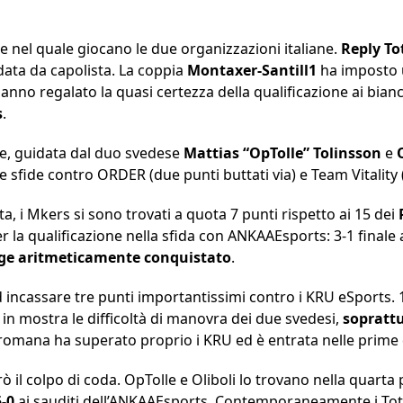
one nel quale giocano le due organizzazioni italiane.
Reply To
ata da capolista. La coppia
Montaxer-Santill1
ha imposto 
nno regalato la quasi certezza della qualificazione ai bianco
s
.
se, guidata dal duo svedese
Mattias “OpTolle” Tolinsson
e
e sfide contro ORDER (due punti buttati via) e Team Vitality 
ita, i Mkers si sono trovati a quota 7 punti rispetto ai 15 dei
r la qualificazione nella sfida con ANKAAEsports: 3-1 finale
ge aritmeticamente conquistato
.
 incassare tre punti importantissimi contro i KRU eSports. 1-
 in mostra le difficoltà di manovra dei due svedesi,
soprattu
ne romana ha superato proprio i KRU ed è entrata nelle prime
ò il colpo di coda. OpTolle e Oliboli lo trovano nella quarta p
5-0
ai sauditi dell’ANKAAEsports. Contemporaneamente i To