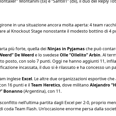
ntaxer” Montanini (sx) e “Santill1” (dx), il duo del Reply T
rone in una situazione ancora molta aperta: 4 team racchius
are al Knockout Stage nonostante il modesto bottino di 4 p
arta più forte, quella dei
Ninjas in Pyjamas
che può contare 
eWeerd” De Weerd
e lo svedese
Olle “Ollelito” Arbin
. Al ter
o posto, con solo 7 punti. Oggi ne hanno aggiunti 11, infila
lificazione incassata, il duo si è rilassato e ha concesso un 
team inglese
Excel
. Le altre due organizzazioni esportive che
con 16 punti e il
Team Heretics
, dove militano
Alejandro “
9” Bonanno
(Argentina), con 11.
sconfitto nell’ultima partita dagli Excel per 2-0, proprio men
o di coda Team Flash. Un’occasione enorme persa dalla socie