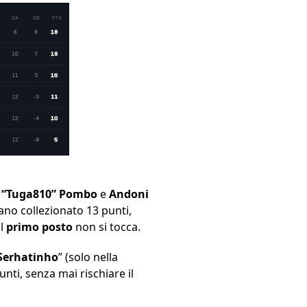
 “Tuga810” Pombo
e
Andoni
vano collezionato 13 punti,
il
primo posto
non si tocca.
Serhatinho
” (solo nella
nti, senza mai rischiare il