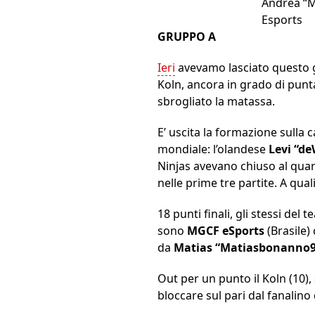
Andrea “Mo
Esports
GRUPPO A
Ieri
avevamo lasciato questo gi
Koln, ancora in grado di punt
sbrogliato la matassa.
E’ uscita la formazione sulla c
mondiale: l’olandese
Levi “d
Ninjas avevano chiuso al quart
nelle prime tre partite. A qua
18 punti finali, gli stessi del 
sono
MGCF eSports
(Brasile) 
da
Matias “Matiasbonanno
Out per un punto il Koln (10), 
bloccare sul pari dal fanalin