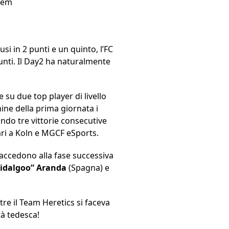
otem
i in 2 punti e un quinto, l’FC
unti. Il Day2 ha naturalmente
su due top player di livello
mine della prima giornata i
ndo tre vittorie consecutive
pari a Koln e MGCF eSports.
 accedono alla fase successiva
Hidalgoo” Aranda
(Spagna) e
tre il Team Heretics si faceva
tà tedesca!