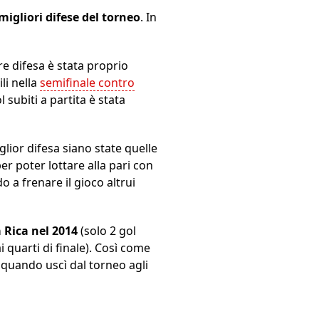
igliori difese del torneo
. In
re difesa è stata proprio
li nella
semifinale contro
subiti a partita è stata
glior difesa siano state quelle
r poter lottare alla pari con
 a frenare il gioco altrui
 Rica nel 2014
(solo 2 gol
ai quarti di finale). Così come
quando uscì dal torneo agli