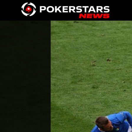
Vai al contenuto