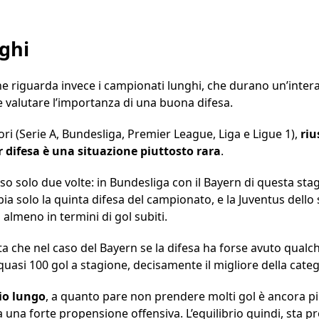
ghi
 riguarda invece i campionati lunghi, che durano un’intera
le valutare l’importanza di una buona difesa.
i (Serie A, Bundesliga, Premier League, Liga e Ligue 1),
riu
 difesa è una situazione piuttosto rara
.
sso solo due volte: in Bundesliga con il Bayern di questa st
bia solo la quinta difesa del campionato, e la Juventus dell
 almeno in termini di gol subiti.
ta che nel caso del Bayern se la difesa ha forse avuto qualche
uasi 100 gol a stagione, decisamente il migliore della cate
io lungo
, a quanto pare non prendere molti gol è ancora p
 una forte propensione offensiva. L’equilibrio quindi, sta pr