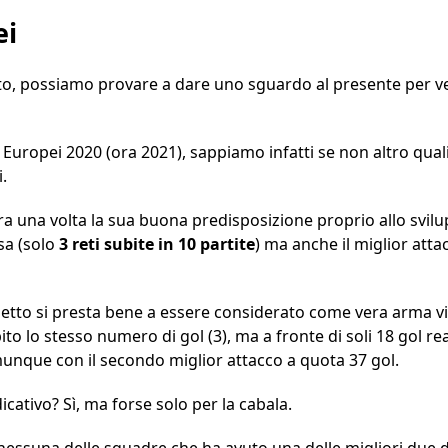
ei
to, possiamo provare a dare uno sguardo al presente per ve
i Europei 2020 (ora 2021), sappiamo infatti se non altro quali
i.
 una volta la sua buona predisposizione proprio allo svilup
sa (solo
3 reti subite in 10 partite
) ma anche il miglior atta
to si presta bene a essere considerato come vera arma vi
to lo stesso numero di gol (3), ma a fronte di soli 18 gol real
munque con il secondo miglior attacco a quota 37 gol.
cativo? Sì, ma forse solo per la cabala.
, nessuna delle squadre che ha avuto una delle migliori due di