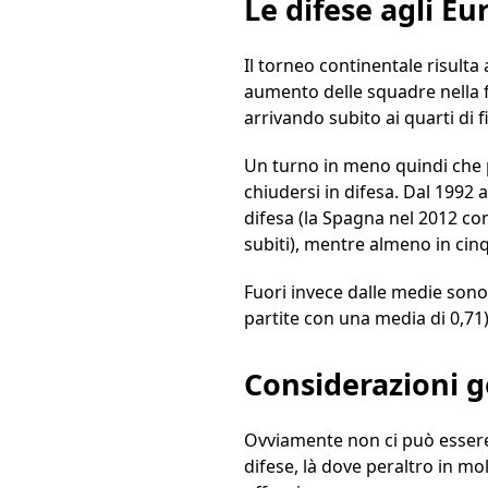
Le difese agli Eu
Il torneo continentale risulta
aumento delle squadre nella f
arrivando subito ai quarti di 
Un turno in meno quindi che p
chiudersi in difesa. Dal 1992 a
difesa (la Spagna nel 2012 con
subiti), mentre almeno in cin
Fuori invece dalle medie sono 
partite con una media di 0,71)
Considerazioni g
Ovviamente non ci può essere 
difese, là dove peraltro in mol