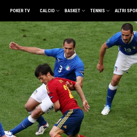
POKER TV
CALCIO
BASKET
TENNIS
ALTRI SPO