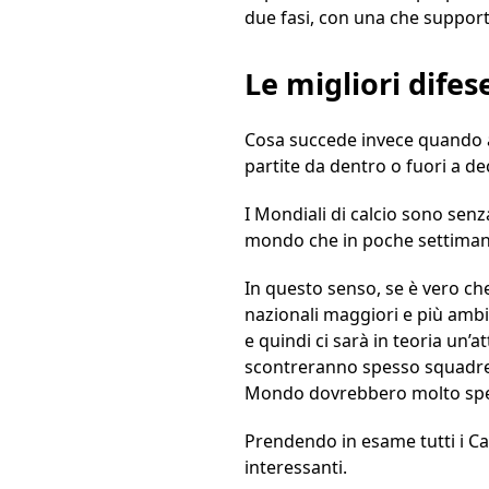
due fasi, con una che supporta
Le migliori difes
Cosa succede invece quando a
partite da dentro o fuori a dec
I Mondiali di calcio sono sen
mondo che in poche settimane s
In questo senso, se è vero ch
nazionali maggiori e più ambi
e quindi ci sarà in teoria un’
scontreranno spesso squadre d
Mondo dovrebbero molto spes
Prendendo in esame tutti i Ca
interessanti.