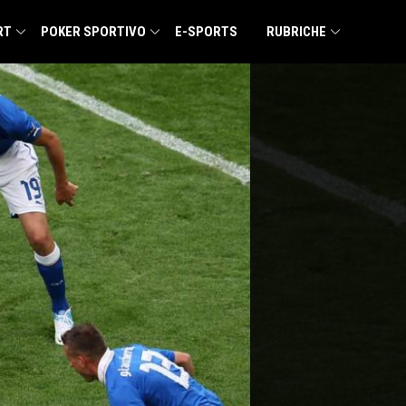
RT
POKER SPORTIVO
E-SPORTS
RUBRICHE