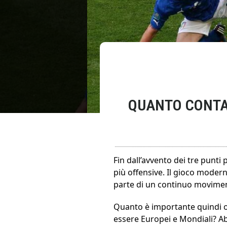
QUANTO CONTA 
Fin dall’avvento dei tre punti 
più offensive. Il gioco modern
parte di un continuo movimento
Quanto è importante quindi o
essere Europei e Mondiali? Ab