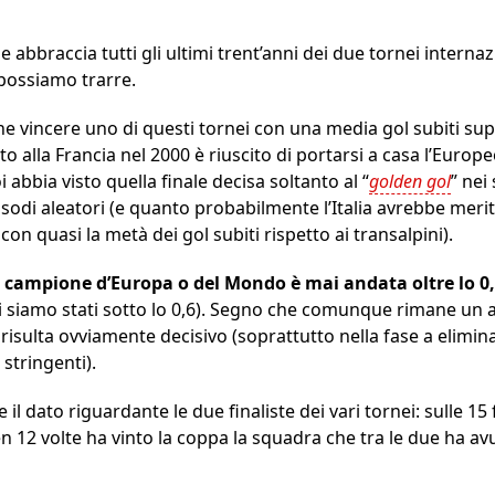
abbraccia tutti gli ultimi trent’anni dei due tornei interna
 possiamo trarre.
 vincere uno di questi tornei con una media gol subiti super
nto alla Francia nel 2000 è riuscito di portarsi a casa l’Eur
i abbia visto quella finale decisa soltanto al “
golden gol
” nei
pisodi aleatori (e quanto probabilmente l’Italia avrebbe merit
con quasi la metà dei gol subiti rispetto ai transalpini).
campione d’Europa o del Mondo è mai andata oltre lo 0,9
asi siamo stati sotto lo 0,6). Segno che comunque rimane un
 risulta ovviamente decisivo (soprattutto nella fase a elimin
 stringenti).
il dato riguardante le due finaliste dei vari tornei: sulle 15 
 12 volte ha vinto la coppa la squadra che tra le due ha avu