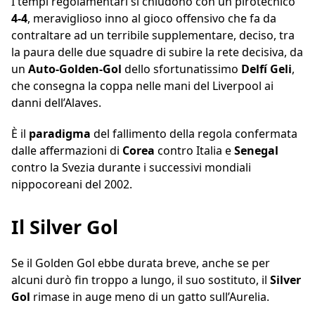
I tempi regolamentari si chiudono con un pirotecnico
4-4
, meraviglioso inno al gioco offensivo che fa da
contraltare ad un terribile supplementare, deciso, tra
la paura delle due squadre di subire la rete decisiva, da
un
Auto-Golden-Gol
dello sfortunatissimo
Delfí
Geli
,
che consegna la coppa nelle mani del Liverpool ai
danni dell’Alaves.
È il
paradigma
del fallimento della regola confermata
dalle affermazioni di
Corea
contro Italia e
Senegal
contro la Svezia durante i successivi mondiali
nippocoreani del 2002.
Il Silver Gol
Se il Golden Gol ebbe durata breve, anche se per
alcuni durò fin troppo a lungo, il suo sostituto, il
Silver
Gol
rimase in auge meno di un gatto sull’Aurelia.