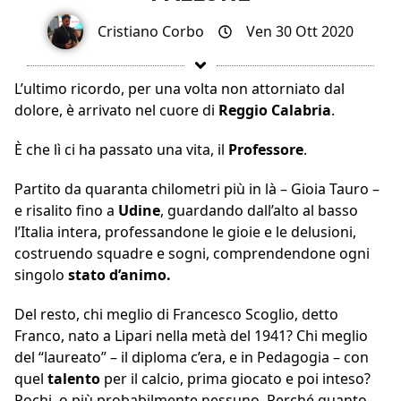
Cristiano Corbo
Ven 30 Ott 2020
L’ultimo ricordo, per una volta non attorniato dal
dolore, è arrivato nel cuore di
Reggio Calabria
.
È che lì ci ha passato una vita, il
Professore
.
Partito da quaranta chilometri più in là – Gioia Tauro –
e risalito fino a
Udine
, guardando dall’alto al basso
l’Italia intera, professandone le gioie e le delusioni,
costruendo squadre e sogni, comprendendone ogni
singolo
stato d’animo.
Del resto, chi meglio di Francesco Scoglio, detto
Franco, nato a Lipari nella metà del 1941? Chi meglio
del “laureato” – il diploma c’era, e in Pedagogia – con
quel
talento
per il calcio, prima giocato e poi inteso?
Pochi, o più probabilmente nessuno. Perché quanto