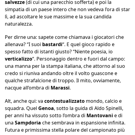
salvezze
(di cui una parecchio sofferta) e poi la
simpatia di un paese intero che non vedeva l’ora di star
lì, ad ascoltare le sue massime e la sua candida
naturalezza.
Per dirne una: sapete come chiamava i giocatori che
allenava? “I suoi
bastardi
“. E quel gioco rapido e
spesso fatto di istanti giusto? “Niente poesia, io
verticalizzo
“. Personaggio dentro e fuori dal campo:
una manna per la stampa italiana, che attorno al suo
credo si riuniva andando oltre il volto guascone e
qualche strafalcione di troppo. Il mito, ovviamente,
nacque all’ombra di
Marassi
.
Alt, anche qui: va
contestualizzato
mondo, calcio e
squadra. Quel
Genoa
, sotto la guida di Aldo Spinelli,
per anni ha vissuto sotto l’ombra di
Mantovani
e di
una
Sampdoria
che sembrava in espansione infinita.
Futura e primissima stella polare del campionato più