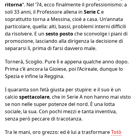
ritorna
“. Nel ’74, ecco finalmente il professionismo: a
soli 33 anni, il Professore allena in
Serie C
e
soprattutto torna a Messina, cioè a casa. Un’annata
particolare, quella: alti, bassi, problemi interni difficili
da risolvere. E un
sesto
posto
che sconvolge i piani di
promozione, lasciando alla dirigenza la decisione di
separarsi lì, prima di farsi davvero male.
Tornerà, Scoglio. Pure lì e appena qualche anno dopo.
Prima c’è ancora la Gioiese, poi l’Acireale, dunque lo
Spezia e infine la Reggina.
I quaranta son l’età giusta per stupire: e il suo è un
calcio
spettacolare
, che in Serie A non hanno mai visto
se non nelle super potenze del nord. È una lotta
sociale, la sua. Con pochi mezzi e tanta inventiva,
senza però peccare di tracotanza.
Tra le mani, oro grezzo: ed è lui a trasformare
Totò