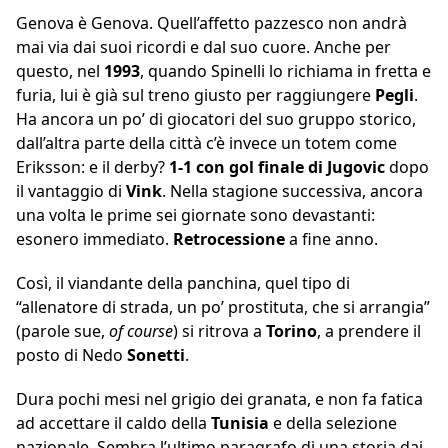
Genova è Genova. Quell’affetto pazzesco non andrà
mai via dai suoi ricordi e dal suo cuore. Anche per
questo, nel
1993
, quando Spinelli lo richiama in fretta e
furia, lui è già sul treno giusto per raggiungere
Pegli
.
Ha ancora un po’ di giocatori del suo gruppo storico,
dall’altra parte della città c’è invece un totem come
Eriksson: e il derby?
1-1 con gol finale di Jugovic
dopo
il vantaggio di
Vink
. Nella stagione successiva, ancora
una volta le prime sei giornate sono devastanti:
esonero immediato.
Retrocessione
a fine anno.
Così, il viandante della panchina, quel tipo di
“allenatore di strada, un po’ prostituta, che si arrangia”
(parole sue,
of course
) si ritrova a
Torino
, a prendere il
posto di Nedo
Sonetti
.
Dura pochi mesi nel grigio dei granata, e non fa fatica
ad accettare il caldo della
Tunisia
e della selezione
nazionale. Sembra l’ultimo paragrafo di una storia dai