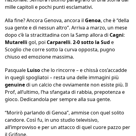
mille capitoli e pochi punti esclamativi.
Alla fine? Ancora Genova, ancora il
Genoa
, che è “della
sua gente e di nessun altro”. Arriva a marzo, un mese
dopo c’è la stracittadina con la Samp allora di
Cagni
:
Mutarelli
gol, poi
Carparelli
.
2-0 sotto la Sud
e
Scoglio che corre sotto la curva opposta, pugno
chiuso ed emozione massima.
Pasquale
Luiso
che lo rincorre – e chissà cos’accadde
in quegli spogliatoi – resta una delle immagini più
genuine
di un calcio che ovviamente non esiste più. Il
Prof, all’ultimo, l’ha sfangata di rabbia, prepotenza e
gioco. Dedicandola per sempre alla sua gente.
“Morirò parlando di Genoa”, ammise con quel solito
candore. Così fu, in uno studio televisivo,
all’improvviso e per un attacco di quel cuore pazzo per
il Grifone.