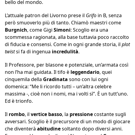
bello del mondo.
L’attuale patron del Livorno prese il
Grifo
in B, senza
però smuoverlo più di tanto. Chiamò maestri come
Burgnich
, come Gigi
Simoni
: Scoglio era una
scommessa ragionata, alla base tuttavia poco raccolto
di fiducia e consensi. Come in ogni grande storia, il
plot
twist
si fa di ingenua
incredulità
.
Il Professore, per blasone e potenziale, un’armata così
non l’ha mai guidata. Il tifo è
leggendario
, quei
cinquemila della
Gradinata
sono con lui ogni
domenica: “Me li ricordo tutti – un’altra celebre
massima -, cioè non i nomi, ma i volti sì”. È un tutt’uno.
Ed è trionfo.
Il
rombo
, il
vertice basso
, la
pressione
costante sugli
avversari. Scoglio è il precursore di un modo di giocare
che diventerà
abitudine
soltanto dopo diversi anni.