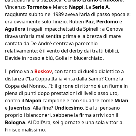
Vincenzo
Torrente
e Marco
Nappi
. La
Serie A
,
raggiunta subito nel 1989 aveva l’aria di passo epocale:
era ovviamente solo l’inizio. Ruben
Paz
,
Perdomo
e
Aguilera
i regali impacchettati da Spinelli; a Genova
tirava un’aria mai sentita prima e la brezza di mare
cantata da De André c’entrava parecchio
relativamente: è il vento del derby dai tratti biblici,
Davide in rosso e blù, Golia in blucerchiato.
Il primo va a
Boskov
, con tanto di duello dialettico a
distanza (“La Coppa Italia vinta dalla Samp? Come la
Coppa del Nonno…”); il girone di ritorno è un fiume in
piena di punti dopo prestazioni di livello assoluto,
contro il
Napoli
campione e con squadre come
Milan
e
Juventus
. Alla fine?
Undicesimo
. E a lui pensano
proprio i bianconeri, sebbene la firma arrivi con il
Bologna
. Al Dall’Ara, sei giornate e una sola vittoria.
Finisce malissimo.