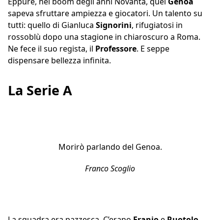
Eppure, nel boom degli anni Novanta, quel
Genoa
sapeva sfruttare ampiezza e giocatori. Un talento su
tutti: quello di Gianluca
Signorini
, rifugiatosi in
rossoblù dopo una stagione in chiaroscuro a Roma.
Ne fece il suo regista, il
Professore
. E seppe
dispensare bellezza infinita.
La Serie A
Morirò parlando del Genoa.
Franco Scoglio
La squadra era pazzesca. C’erano
Eranio
e
Ruotolo
,