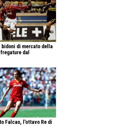
 bidoni di mercato della
 fregature dal
o Falcao, l'ottavo Re di