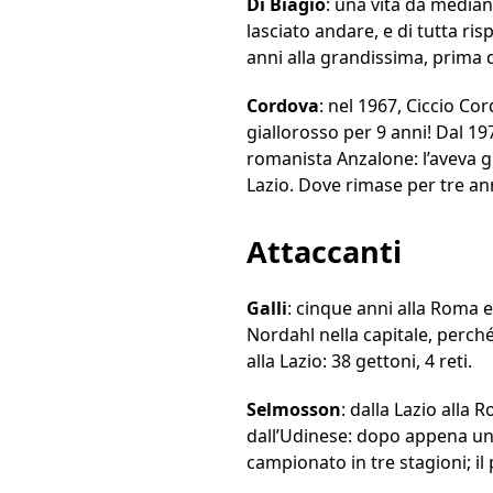
Di Biagio
: una vita da median
lasciato andare, e di tutta ri
anni alla grandissima, prima d
Cordova
: nel 1967, Ciccio C
giallorosso per 9 anni! Dal 197
romanista Anzalone: l’aveva gi
Lazio. Dove rimase per tre an
Attaccanti
Galli
: cinque anni alla Roma e
Nordahl nella capitale, perché
alla Lazio: 38 gettoni, 4 reti.
Selmosson
: dalla Lazio alla
dall’Udinese: dopo appena una
campionato in tre stagioni; il