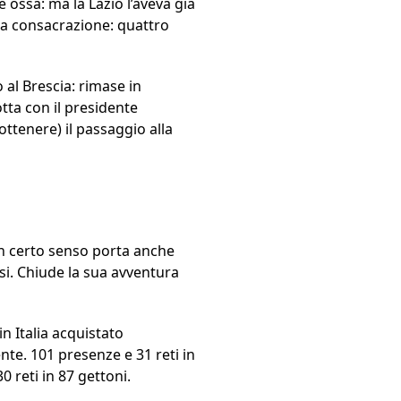
 ossa: ma la Lazio l’aveva già
lla consacrazione: quattro
al Brescia: rimase in
otta con il presidente
ttenere) il passaggio alla
n un certo senso porta anche
ssi. Chiude la sua avventura
n Italia acquistato
te. 101 presenze e 31 reti in
0 reti in 87 gettoni.