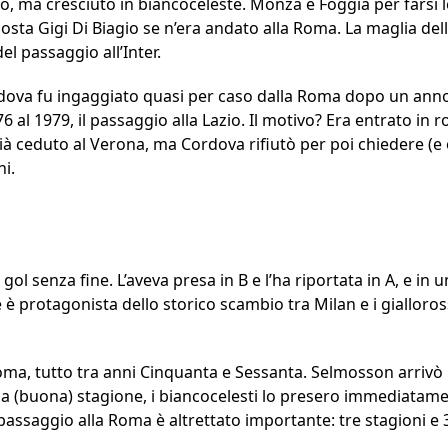
o, ma cresciuto in biancoceleste. Monza e Foggia per farsi le
sposta Gigi Di Biagio se n’era andato alla Roma. La maglia de
el passaggio all’Inter.
ordova fu ingaggiato quasi per caso dalla Roma dopo un anno 
6 al 1979, il passaggio alla Lazio. Il motivo? Era entrato in r
à ceduto al Verona, ma Cordova rifiutò per poi chiedere (e o
ni.
 gol senza fine. L’aveva presa in B e l’ha riportata in A, e i
 è protagonista dello storico scambio tra Milan e i gialloro
 Roma, tutto tra anni Cinquanta e Sessanta. Selmosson arrivò i
 (buona) stagione, i biancocelesti lo presero immediatamen
 passaggio alla Roma è altrettato importante: tre stagioni e 3