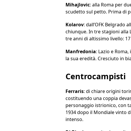
Mihajlovic
: alla Roma per due
scudetto sul petto. Prima di pa
Kolarov
: dall’OFK Belgrado a
chiunque. In tre stagioni alla L
tre anni di altissimo livello: 
Manfredonia
: Lazio e Roma, 
la sua eredità. Cresciuto in b
Centrocampisti
Ferraris
: di chiare origini t
costituendo una coppia devast
personaggio istrionico, con ta
1934 dopo il Mondiale vinto da
intenso.