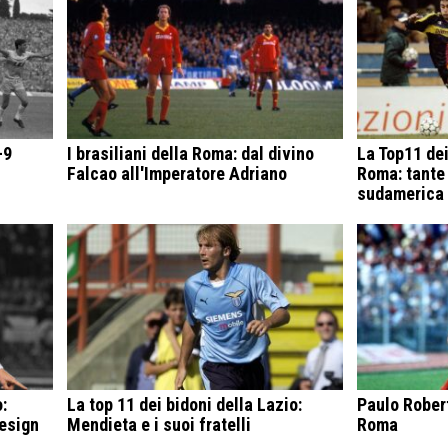
-9
I brasiliani della Roma: dal divino
La Top11 dei
Falcao all'Imperatore Adriano
Roma: tante
sudamerica
:
La top 11 dei bidoni della Lazio:
Paulo Robert
design
Mendieta e i suoi fratelli
Roma