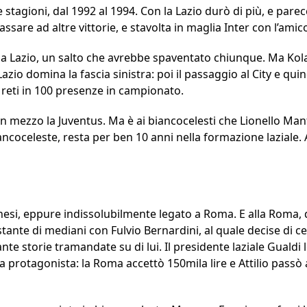
 stagioni, dal 1992 al 1994. Con la Lazio durò di più, e parec
ssare ad altre vittorie, e stavolta in maglia Inter con l’amic
lla Lazio, un salto che avrebbe spaventato chiunque. Ma Kol
azio domina la fascia sinistra: poi il passaggio al City e quind
17 reti in 100 presenze in campionato.
in mezzo la Juventus. Ma è ai biancocelesti che Lionello Man
iancoceleste, resta per ben 10 anni nella formazione laziale.
orinesi, eppure indissolubilmente legato a Roma. E alla Roma
ante di mediani con Fulvio Bernardini, al quale decise di ce
nte storie tramandate su di lui. Il presidente laziale Gualdi
 protagonista: la Roma accettò 150mila lire e Attilio passò 