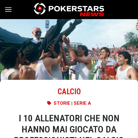
Vai al contenuto
CALCIO
STORIE
|
SERIE A
I 10 ALLENATORI CHE NON
HANNO MAI GIOCATO DA