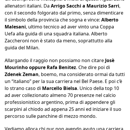
allenatori italiani. Da
Arrigo Sacchi a Maurizio Sarri
,
con il secondo folgorato dal primo, senza dimenticare
il simbolo della provincia che sogna e vince:
Alberto
Malesani
, ultimo tecnico ad aver vinto una Coppa
Uefa alla guida di una squadra italiana. Alberto
Zaccheroni non è stato da meno, soprattutto alla
guida del Milan.
Allargando il raggio non possiamo non citare
Josè
Mourinho oppure Rafa Benitez
. Che dire poi di
Zdenek Zeman
, boemo, ma considerato ormai da tutti
un “italiano” per la sua carriera nel Bel Paese. E poi c’è
lo strano caso di
Marcello Bielsa
. Unico della top 10
ad aver collezionato almeno 70 presenze nel calcio
professionistico argentino, prima di appendere gli
scarpini al chiodo ad appena 25 anni ed iniziare il suo
percorso sulle panchine di mezzo mondo.
Vediamo allora chi pur non avendo avuto una carriera