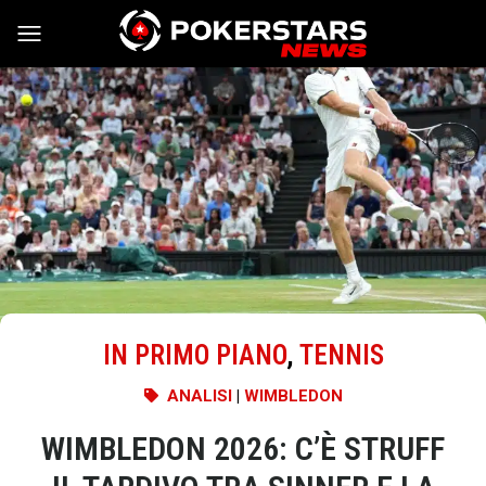
Vai al contenuto
IN PRIMO PIANO
,
TENNIS
ANALISI
|
WIMBLEDON
WIMBLEDON 2026: C’È STRUFF