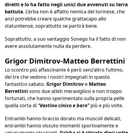
diretti e lo ha fatto negli unici due avvenuti su terra
battuta
. L’erba non è affatto nemica del torinese, che
anzi potrebbe creare qualche grattacapo allo
statunitense, soprattutto se partirà bene.
Soprattutto, a suo vantaggio Sonego ha il fatto di non
avere assolutamente nulla da perdere.
Grigor Dimitrov-Matteo Berrettini
Lo scontro più affascinante è però senz’altro l’ultimo,
dei tre che vedono i nostri impegnati in questo
fantastico sabato.
Grigor Dimitrov
e
Matteo
Berrettini
sono due atleti meravigliosi e non troppo
fortunati, che hanno sperimentato sulla propria pelle
quella sorta di
“destino cinico e baro”
più e più volte.
Entrambi hanno braccio dorato ma muscoli delicati,
entrambi hanno vissuto momenti sportivamente e
umanamente strazianti.
Grisha si è ritirato dieci volte