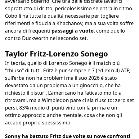
avversario odierno. Che tira delle discrete lavatrici
soprattutto di dritto, pericolosissimo se entra in ritmo.
Cobolli ha tutte le qualità necessarie per togliere
riferimenti e fiducia a Khachanov, ma a sua volta soffre
ancora di frequenti
passaggi a vuoto
, come quello
contro Duckworth nel secondo set.
Taylor Fritz-Lorenzo Sonego
In teoria, quello di Lorenzo Sonego è il match più
“chiuso” di tutti. Fritz è pur sempre n.7 (ed ex n.4) ATP,
sull’erba non ha problemi ma il suo 2026 è stato
devastato da un problema a un ginocchio, che ha
richiesto il bisturi. L’americano ha faticato molto a
ritrovarsi, ma a Wimbledon pare ci sia riuscito: zero set
persi, 83% medio di punti vinti con la prima e un
ottimo approccio anche mentale, cosa che non gli
accade proprio spessissimo.
Sonny ha battuto Fritz due volte su nove confronti