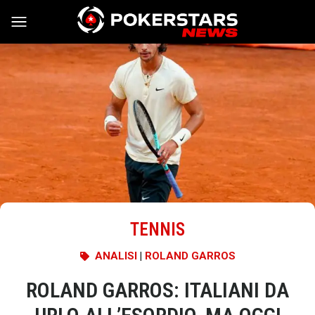
Vai al contenuto
TENNIS
ANALISI
|
ROLAND GARROS
ROLAND GARROS: ITALIANI DA