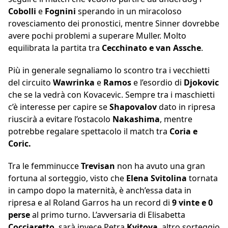
Cobolli
e
Fognini
sperando in un miracoloso
rovesciamento dei pronostici, mentre Sinner dovrebbe
avere pochi problemi a superare Muller. Molto
equilibrata la partita tra
Cecchinato e van Assche
.
Più in generale segnaliamo lo scontro tra i vecchietti
del circuito
Wawrinka
e
Ramos
e l’esordio di
Djokovic
che se la vedrà con Kovacevic. Sempre tra i maschietti
c’è interesse per capire se
Shapovalov
dato in ripresa
riuscirà a evitare l’ostacolo
Nakashima
, mentre
potrebbe regalare spettacolo il match tra
Coria e
Coric.
Tra le femminucce
Trevisan
non ha avuto una gran
fortuna al sorteggio, visto che
Elena
Svitolina
tornata
in campo dopo la maternità, è anch’essa data in
ripresa e al Roland Garros ha un record di
9 vinte e 0
perse
al primo turno. L’avversaria di Elisabetta
Cocciaretto
, sarà invece Petra
Kvitova
, altro sorteggio