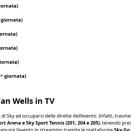
iornata)
 giornata)
iornata)
iornata)
iornata)
^ giornata)
an Wells in TV
 di Sky ad occuparsi delle dirette dell’evento. Infatti, trasme
rt Arena e Sky Sport Tennis (201, 204 e 205)
, tenendo pres
 seguire l’evento in streaming tramite le piattaforme
Sky Go