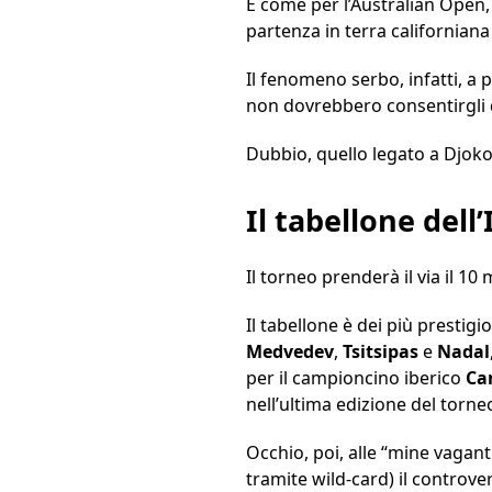
E come per l’Australian Open, n
partenza in terra californiana
Il fenomeno serbo, infatti, a p
non dovrebbero consentirgli di
Dubbio, quello legato a Djokov
Il tabellone dell
Il torneo prenderà il via il 1
Il tabellone è dei più prestigio
Medvedev
,
Tsitsipas
e
Nadal
per il campioncino iberico
Ca
nell’ultima edizione del torne
Occhio, poi, alle “mine vagant
tramite wild-card) il controv