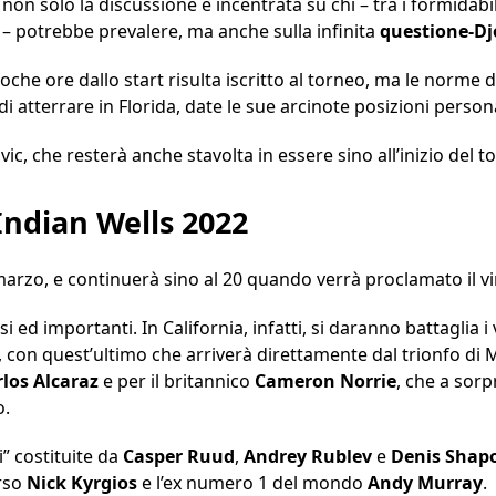
on solo la discussione è incentrata su chi – tra i formidabili
 – potrebbe prevalere, ma anche sulla infinita
questione-Dj
oche ore dallo start risulta iscritto al torneo, ma le norme di
 atterrare in Florida, date le sue arcinote posizioni persona
ic, che resterà anche stavolta in essere sino all’inizio del t
’Indian Wells 2022
0 marzo, e continuerà sino al 20 quando verrà proclamato il vi
si ed importanti. In California, infatti, si daranno battaglia i 
, con quest’ultimo che arriverà direttamente dal trionfo di
rlos Alcaraz
e per il britannico
Cameron Norrie
, che a sor
o.
i” costituite da
Casper Ruud
,
Andrey Rublev
e
Denis Shap
erso
Nick Kyrgios
e l’ex numero 1 del mondo
Andy Murray
.