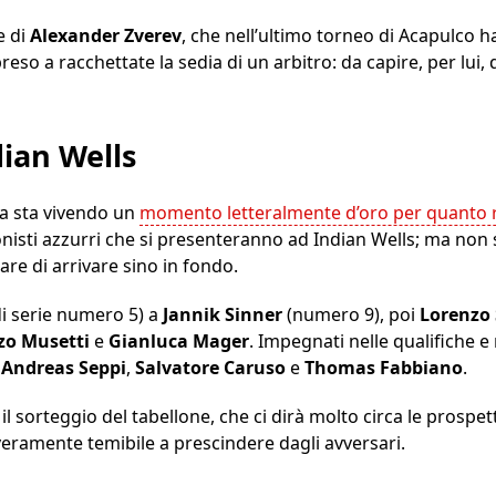
e di
Alexander Zverev
, che nell’ultimo torneo di Acapulco 
eso a racchettate la sedia di un arbitro: da capire, per lui, 
ndian Wells
ia sta vivendo un
momento letteralmente d’oro per quanto r
nisti azzurri che si presenteranno ad Indian Wells; ma non s
e di arrivare sino in fondo.
di serie numero 5) a
Jannik Sinner
(numero 9), poi
Lorenzo
zo Musetti
e
Gianluca Mager
. Impegnati nelle qualifiche e
,
Andreas Seppi
,
Salvatore Caruso
e
Thomas Fabbiano
.
 il sorteggio del tabellone, che ci dirà molto circa le prospet
 veramente temibile a prescindere dagli avversari.