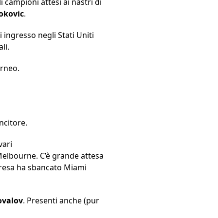
 campioni attesi ai nastri di
okovic
.
 ingresso negli Stati Uniti
li.
orneo.
ncitore.
vari
 Melbourne. C’è grande attesa
presa ha sbancato Miami
ovalov
. Presenti anche (pur