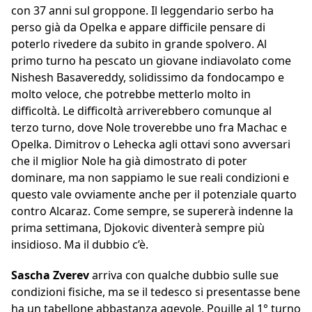
con 37 anni sul groppone. Il leggendario serbo ha
perso già da Opelka e appare difficile pensare di
poterlo rivedere da subito in grande spolvero. Al
primo turno ha pescato un giovane indiavolato come
Nishesh Basavereddy, solidissimo da fondocampo e
molto veloce, che potrebbe metterlo molto in
difficoltà. Le difficoltà arriverebbero comunque al
terzo turno, dove Nole troverebbe uno fra Machac e
Opelka. Dimitrov o Lehecka agli ottavi sono avversari
che il miglior Nole ha già dimostrato di poter
dominare, ma non sappiamo le sue reali condizioni e
questo vale ovviamente anche per il potenziale quarto
contro Alcaraz. Come sempre, se supererà indenne la
prima settimana, Djokovic diventerà sempre più
insidioso. Ma il dubbio c’è.
Sascha Zverev
arriva con qualche dubbio sulle sue
condizioni fisiche, ma se il tedesco si presentasse bene
ha un tabellone abbastanza agevole. Pouille al 1° turno