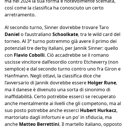
ma nel 2024 la sua forma è notevolmente scemata,
così come la classifica ha conosciuto un certo
arretramento.
Al secondo turno, Sinner dovrebbe trovare Taro
Daniel
o l’australiano
Schoolkate
, tra le wild card del
torneo. Al 3° turno potremmo già avere il primo dei
potenziali tre derby italiani, per Jannik Sinner: quello
con
Flavio Cobolli
. Ciò accadrebbe se il romano
uscisse vincitore dall’esordio contro Etcheverry (non
semplice) e dal secondo turno contro uno fra Giron e
Hanfmann. Negli ottavi, la classifica dice che
l’avversario di Jannik dovrebbe essere
Holger Rune
,
ma il danese è divenuto una sorta di sinonimo di
inaffidabilità. Certo potrebbe esserci se recuperato
anche mentalmente ai livelli che gli competono, ma al
suo posto potrebbe anche esserci
Hubert Hurkacz
,
martoriato dagli infortuni e un po’ in sfiducia, ma
anche
Matteo Berrettini
. Il martello italiano, opposto