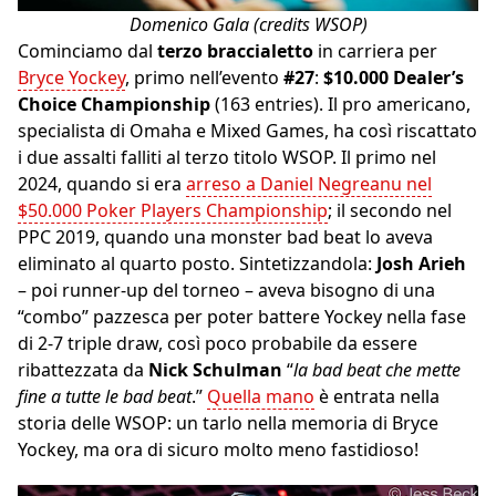
Domenico Gala (credits WSOP)
Cominciamo dal
terzo braccialetto
in carriera per
Bryce Yockey
, primo nell’evento
#27
:
$10.000 Dealer’s
Choice Championship
(163 entries). Il pro americano,
specialista di Omaha e Mixed Games, ha così riscattato
i due assalti falliti al terzo titolo WSOP. Il primo nel
2024, quando si era
arreso a Daniel Negreanu nel
$50.000 Poker Players Championship
; il secondo nel
PPC 2019, quando una monster bad beat lo aveva
eliminato al quarto posto. Sintetizzandola:
Josh Arieh
– poi runner-up del torneo – aveva bisogno di una
“combo” pazzesca per poter battere Yockey nella fase
di 2-7 triple draw, così poco probabile da essere
ribattezzata da
Nick Schulman
“
la bad beat che mette
fine a tutte le bad beat
.”
Quella mano
è entrata nella
storia delle WSOP: un tarlo nella memoria di Bryce
Yockey, ma ora di sicuro molto meno fastidioso!