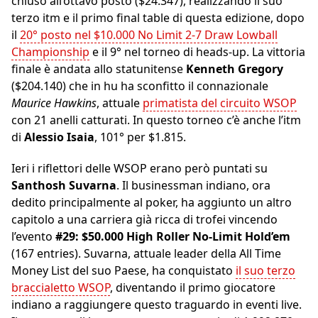
chiuso all’ottavo posto ($24.347), realizzando il suo
terzo itm e il primo final table di questa edizione, dopo
il
20° posto nel $10.000 No Limit 2-7 Draw Lowball
Championship
e il 9° nel torneo di heads-up. La vittoria
finale è andata allo statunitense
Kenneth Gregory
($204.140) che in hu ha sconfitto il connazionale
Maurice Hawkins
, attuale
primatista del circuito WSOP
con 21 anelli catturati. In questo torneo c’è anche l’itm
di
Alessio Isaia
, 101° per $1.815.
Ieri i riflettori delle WSOP erano però puntati su
Santhosh Suvarna
. Il businessman indiano, ora
dedito principalmente al poker, ha aggiunto un altro
capitolo a una carriera già ricca di trofei vincendo
l’evento
#29: $50.000 High Roller No-Limit Hold’em
(167 entries). Suvarna, attuale leader della All Time
Money List del suo Paese, ha conquistato
il suo terzo
braccialetto WSOP
, diventando il primo giocatore
indiano a raggiungere questo traguardo in eventi live.