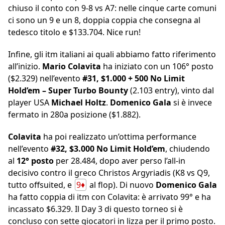
chiuso il conto con 9-8 vs A7: nelle cinque carte comuni
ci sono un 9 e un 8, doppia coppia che consegna al
tedesco titolo e $133.704. Nice run!
Infine, gli itm italiani ai quali abbiamo fatto riferimento
all’inizio.
Mario Colavita
ha iniziato con un 106° posto
($2.329) nell’evento
#31, $1.000 + 500 No Limit
Hold’em – Super Turbo Bounty
(2.103 entry), vinto dal
player USA
Michael Holtz
.
Domenico Gala
si è invece
fermato in 280a posizione ($1.882).
Colavita
ha poi realizzato un’ottima performance
nell’evento
#32, $3.000 No Limit Hold’em
, chiudendo
al
12° posto
per 28.484, dopo aver perso l’all-in
decisivo contro il greco Christos Argyriadis (K8 vs Q9,
tutto offsuited, e
9♦
al flop). Di nuovo
Domenico Gala
ha fatto coppia di itm con Colavita: è arrivato 99° e ha
incassato $6.329. Il Day 3 di questo torneo si è
concluso con sette giocatori in lizza per il primo posto.