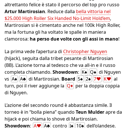
altrettanto felice è stato il percorso del top pro russo
Artur Martirosian
. Reduce dalla
bella vittoria nel
$25.000 High Roller Six Handed No-Limit Hold’em
,
Martirosian si è cimentato anche nel 100k High Roller,
ma la fortuna gli ha voltato le spalle in maniera
clamorosa:
ha perso due volte con gli assi in mano
!
La prima vede l’apertura di
Christopher Nguyen
(hijack), seguita dalla tribet pesante di Martirosian
(BB). L’azione torna al tedesco che va all-in e il russo
completa chiamando.
Showdown
:
K♠
Q♠
di Nguyen
vs
A♠
A♣
di Martirosian.
Board
5♠
2♠
7♥
K♥
al
turn, poi il river aggiunge la
Q♦
per la doppia coppia
di Nguyen.
L’azione del secondo round è abbastanza simile. Il
torneo è in “bolla piena” quando
Teun Mulder
apre da
hijack e poi chiama lo shove di Martirosian.
Showdown
:
A♥
A♣
contro
J♠
10♠
dell’olandese.