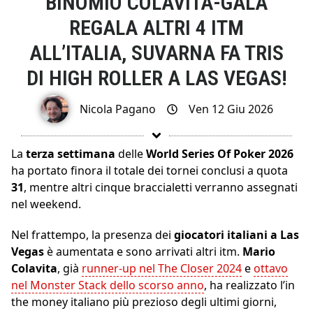
BINOMIO COLAVITA-GALA
REGALA ALTRI 4 ITM
ALL’ITALIA, SUVARNA FA TRIS
DI HIGH ROLLER A LAS VEGAS!
Nicola Pagano
Ven 12 Giu 2026
La
terza settimana
delle
World Series Of Poker 2026
ha portato finora il totale dei tornei conclusi a quota
31
, mentre altri cinque braccialetti verranno assegnati
nel weekend.
Nel frattempo, la presenza dei
giocatori italiani a Las
Vegas
è aumentata e sono arrivati altri itm.
Mario
Colavita
, già
runner-up nel The Closer 2024
e
ottavo
nel Monster Stack dello scorso anno
, ha realizzato l’in
the money italiano più prezioso degli ultimi giorni,