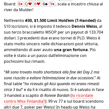
Board:
8♦
Q♥
6♥
6♣
9♦
, scala a incastro chiusa al
river da Mulder!
Nell’evento
#30, $1.500 Limit Hold’em (7-Handed)
da
510 iscrizioni, si è imposto il tedesco
Dennis Weiss
, al
suo terzo braccialetto WSOP per un payout di 133.704
dollari. I precedenti due erano tornei di PLO. Weiss è
stato molto sincero nelle dichiarazioni post vittoria,
ammettendo di aver avuto
una gran fortuna
. Più
volte è stato a un passo dall’eliminazione con
pochissimi bui rimasti.
“
Mi sono trovato molto shortstack alla fine del Day 2 ma
sono riuscito a evitare l’eliminazione in due occasioni
.” Al
final table “
ho ricevuto gli Assi quando mi erano rimasti
circa 3 bui
” e da lì è risalito di nuovo. Si è salvato in fase
3-handed a scapito di
Ronnie Bardah
(
lo ricordate
contro Miss Finlandia?
): 99 vs 77 e sul board scendono
altri due 7, poker per Weiss! In heads-up Weiss ha