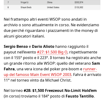
Nel frattempo altri eventi WSOP sono andati in
archivio o sono attualmente in corso. Ne evidenziamo
due perché riguardano i piazzamenti in the money di
alcuni giocatori italiani.
Sergio Benso
e
Dario Alioto
hanno raggiunto il
payout nell’evento
#27: $1.500 Big O
, rispettivamente
con il 155° posto e il 223°. Il torneo ha registrato anche
un grande ritorno alle WSOP: quello del veterano
Sam
Fahra
, una vera icona del poker pre-boom e
runner-
up del famoso Main Event WSOP 2003
. Fahra è arrivato
11° nel torneo vinto da Michael Christ.
Nel torneo
#28: $1,500 Freezeout No-Limit Hold’em
(in corso) troviamo il 184° posto di
Fausto Tantillo
.