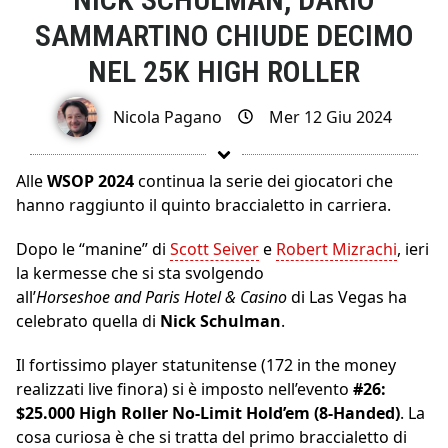
SAMMARTINO CHIUDE DECIMO
NEL 25K HIGH ROLLER
Nicola Pagano
Mer 12 Giu 2024
Alle
WSOP 2024
continua la serie dei giocatori che
hanno raggiunto il quinto braccialetto in carriera.
Dopo le “manine” di
Scott Seiver
e
Robert Mizrachi
, ieri
la kermesse che si sta svolgendo
all’
Horseshoe and Paris Hotel & Casino
di Las Vegas ha
celebrato quella di
Nick Schulman
.
Il fortissimo player statunitense (172 in the money
realizzati live finora) si è imposto nell’evento
#26:
$25.000 High Roller No-Limit Hold’em (8-Handed)
. La
cosa curiosa è che si tratta del primo braccialetto di