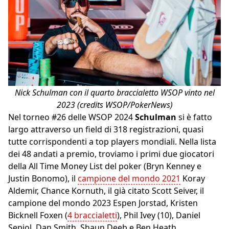
Nick Schulman con il quarto braccialetto WSOP vinto nel
2023 (credits WSOP/PokerNews)
Nel torneo #26 delle WSOP 2024
Schulman
si è fatto
largo attraverso un field di 318 registrazioni, quasi
tutte corrispondenti a top players mondiali. Nella lista
dei 48 andati a premio, troviamo i primi due giocatori
della All Time Money List del poker (Bryn Kenney e
Justin Bonomo), il
campione del mondo 2021
Koray
Aldemir, Chance Kornuth, il già citato Scott Seiver, il
campione del mondo 2023 Espen Jorstad, Kristen
Bicknell Foxen (
4 braccialetti
), Phil Ivey (10), Daniel
Sepiol, Dan Smith, Shaun Deeb e Ben Heath.