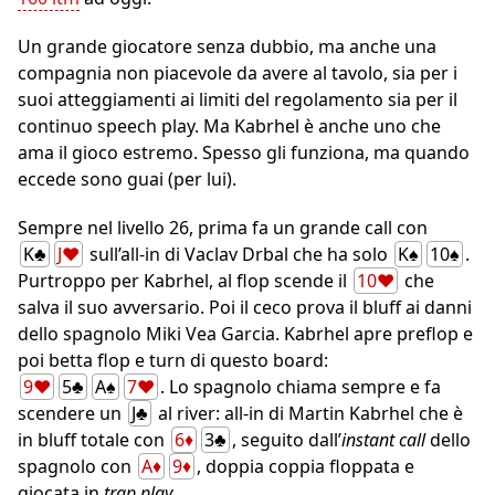
Un grande giocatore senza dubbio, ma anche una
compagnia non piacevole da avere al tavolo, sia per i
suoi atteggiamenti ai limiti del regolamento sia per il
continuo speech play. Ma Kabrhel è anche uno che
ama il gioco estremo. Spesso gli funziona, ma quando
eccede sono guai (per lui).
Sempre nel livello 26, prima fa un grande call con
K♣
J♥
sull’all-in di Vaclav Drbal che ha solo
K♠
10♠
.
Purtroppo per Kabrhel, al flop scende il
10♥
che
salva il suo avversario. Poi il ceco prova il bluff ai danni
dello spagnolo Miki Vea Garcia. Kabrhel apre preflop e
poi betta flop e turn di questo board:
9♥
5♣
A♠
7♥
. Lo spagnolo chiama sempre e fa
scendere un
J♣
al river: all-in di Martin Kabrhel che è
in bluff totale con
6♦
3♣
, seguito dall’
instant call
dello
spagnolo con
A♦
9♦
, doppia coppia floppata e
giocata in
trap play
.