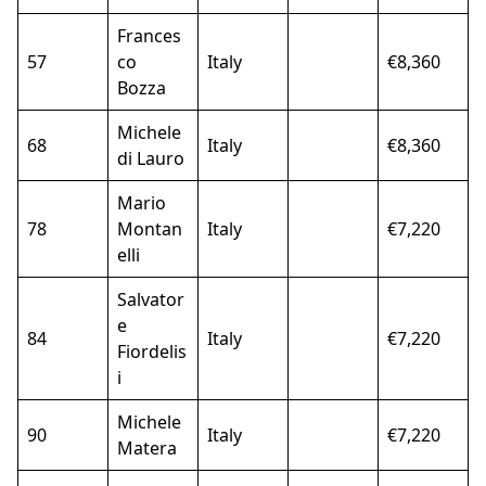
Frances
57
co
Italy
€8,360
Bozza
Michele
68
Italy
€8,360
di Lauro
Mario
78
Montan
Italy
€7,220
elli
Salvator
e
84
Italy
€7,220
Fiordelis
i
Michele
90
Italy
€7,220
Matera