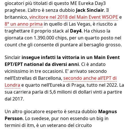
giocatori più titolati di questo ME Eureka Day3
praghese. L’altro è senza dubbio
Jack Sinclair
. Il
britannico,
vincitore nel 2018 del Main Event WSOPE
e
8° un anno prima
in quello di Las Vegas, è riuscito a
traghettare il proprio stack al
Day4
. Ha chiuso la
giornata con 1.390.000 chips, per un quarto posto nel
count che gli consente di puntare al bersaglio grosso.
Sinclair
insegue infatti la vittoria in un Main Event
EPT/EPT national da diversi anni
. Ci è andato
vicinissimo in tre occasioni. E’ arrivato secondo
nell’Estrellas di Barcellona,
secondo anche all’EPT di
Londra
e quarto nell’Eureka di Praga, tutto nel 2022. La
sua carriera parla di 5,6 milioni di dollari vinti a partire
dal 2017.
Un altro giocatore esperto è senza dubbio
Magnus
Persson
. Lo svedese, pur non essendo un big in
termini di itm, è un veterano del circuito