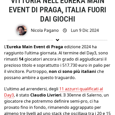
VITTORIA NELL’EUREKA MAIN
EVENT DI PRAGA, ITALIA FUORI
DAI GIOCHI
Nicola Pagano
Lun 9 Dic 2024
L’
Eureka Main Event di Praga
edizione 2024 ha
raggiunto l’ultima giornata. Al termine del Day3, sono
rimasti
14
giocatori ancora in grado di aggiudicarsi il
prezioso titolo e soprattutto i 517.730 euro in palio per
il vincitore. Purtroppo,
non ci sono più italiani
che
possano ambire a questo traguardo.
L’ultimo ad arrendersi, degli
11 azzurri qualificati al
Day3
, è stato
Claudio Livrieri
. Il 30enne di Salerno, un
giocatore che potremmo definire semi-pro, ci ha
provato fino in fondo, rimanendo aggrappato per
almeno tre livelli ad uno stack che oscillava tra i 20 e 15