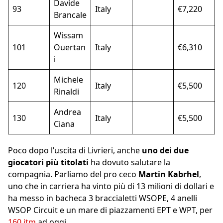
Davide
93
Italy
€7,220
Brancale
Wissam
101
Ouertan
Italy
€6,310
i
Michele
120
Italy
€5,500
Rinaldi
Andrea
130
Italy
€5,500
Ciana
Poco dopo l’uscita di Livrieri, anche
uno dei due
giocatori più titolati
ha dovuto salutare la
compagnia. Parliamo del pro ceco
Martin Kabrhel
,
uno che in carriera ha vinto più di 13 milioni di dollari e
ha messo in bacheca 3 braccialetti WSOPE, 4 anelli
WSOP Circuit e un mare di piazzamenti EPT e WPT, per
160 itm
ad oggi.