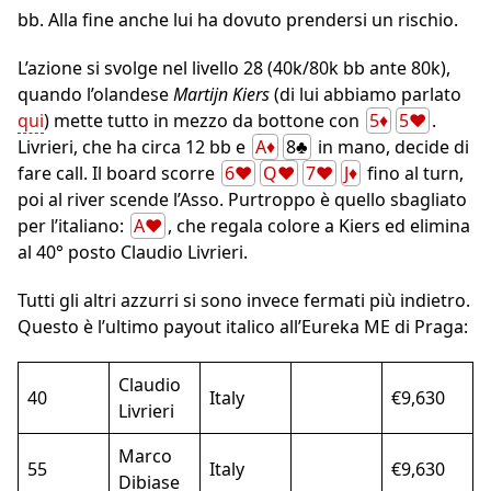
bb. Alla fine anche lui ha dovuto prendersi un rischio.
L’azione si svolge nel livello 28 (40k/80k bb ante 80k),
quando l’olandese
Martijn Kiers
(di lui abbiamo parlato
qui
) mette tutto in mezzo da bottone con
5♦
5♥
.
Livrieri, che ha circa 12 bb e
A♦
8♣
in mano, decide di
fare call. Il board scorre
6♥
Q♥
7♥
J♦
fino al turn,
poi al river scende l’Asso. Purtroppo è quello sbagliato
per l’italiano:
A♥
, che regala colore a Kiers ed elimina
al 40° posto Claudio Livrieri.
Tutti gli altri azzurri si sono invece fermati più indietro.
Questo è l’ultimo payout italico all’Eureka ME di Praga:
Claudio
40
Italy
€9,630
Livrieri
Marco
55
Italy
€9,630
Dibiase