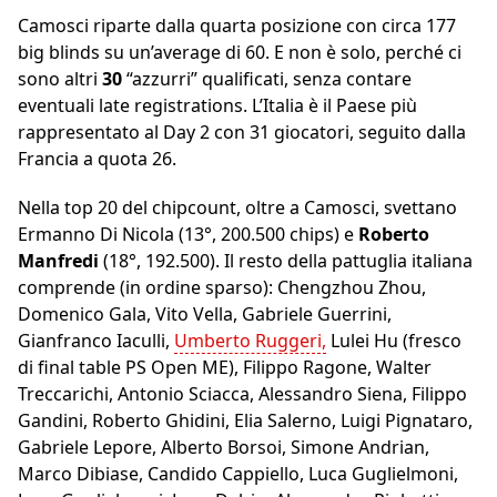
Camosci riparte dalla quarta posizione con circa 177
big blinds su un’average di 60. E non è solo, perché ci
sono altri
30
“azzurri” qualificati, senza contare
eventuali late registrations. L’Italia è il Paese più
rappresentato al Day 2 con 31 giocatori, seguito dalla
Francia a quota 26.
Nella top 20 del chipcount, oltre a Camosci, svettano
Ermanno Di Nicola (13°, 200.500 chips) e
Roberto
Manfredi
(18°, 192.500). Il resto della pattuglia italiana
comprende (in ordine sparso): Chengzhou Zhou,
Domenico Gala, Vito Vella, Gabriele Guerrini,
Gianfranco Iaculli,
Umberto Ruggeri,
Lulei Hu (fresco
di final table PS Open ME), Filippo Ragone, Walter
Treccarichi, Antonio Sciacca, Alessandro Siena, Filippo
Gandini, Roberto Ghidini, Elia Salerno, Luigi Pignataro,
Gabriele Lepore, Alberto Borsoi, Simone Andrian,
Marco Dibiase, Candido Cappiello, Luca Guglielmoni,