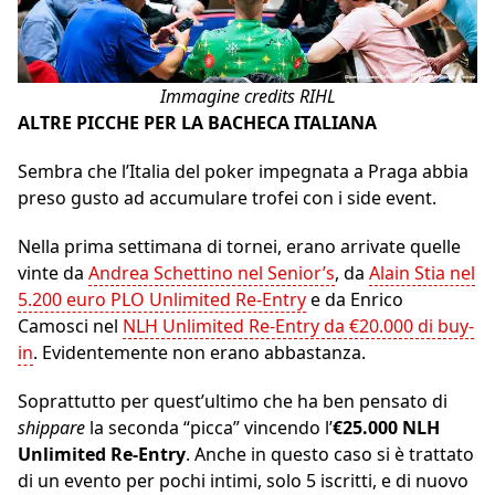
Immagine credits RIHL
ALTRE PICCHE PER LA BACHECA ITALIANA
Sembra che l’Italia del poker impegnata a Praga abbia
preso gusto ad accumulare trofei con i side event.
Nella prima settimana di tornei, erano arrivate quelle
vinte da
Andrea Schettino nel Senior’s
, da
Alain Stia nel
5.200 euro PLO Unlimited Re-Entry
e da Enrico
Camosci nel
NLH Unlimited Re-Entry da €20.000 di buy-
in
. Evidentemente non erano abbastanza.
Soprattutto per quest’ultimo che ha ben pensato di
shippare
la seconda “picca” vincendo l’
€25.000 NLH
Unlimited Re-Entry
. Anche in questo caso si è trattato
di un evento per pochi intimi, solo 5 iscritti, e di nuovo