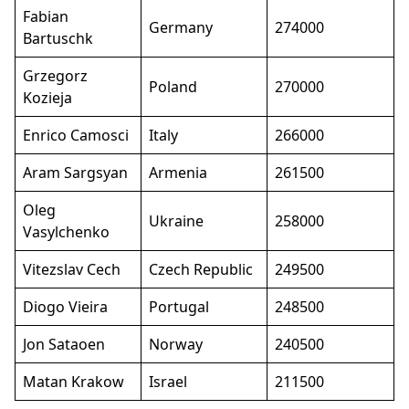
Fabian
Germany
274000
Bartuschk
Grzegorz
Poland
270000
Kozieja
Enrico Camosci
Italy
266000
Aram Sargsyan
Armenia
261500
Oleg
Ukraine
258000
Vasylchenko
Vitezslav Cech
Czech Republic
249500
Diogo Vieira
Portugal
248500
Jon Sataoen
Norway
240500
Matan Krakow
Israel
211500