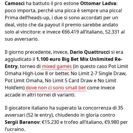
Camosci
ha battuto il pro estone
Ottomar Ladva
:
poco importa, perché una picca è sempre una picca!
Prima dell’heads-up, i due si sono accordati per un
deal, visto che da payout il premio sarebbe andato
solo al vincitore: e invece €66.419 all’italiano, 52.331 al
suo avversario.
Il giorno precedente, invece,
Dario Quattrucci
si era
aggiudicato il
1.100 euro Big Bet Mix Unlimited Re-
Entry
, torneo di
mixed games
(in questo caso Pot Limit
Omaha High-Low 8 or better, No Limit 2-7 Single Draw,
Pot Limit Omaha, No Limit 5 Card Draw e No Limit
Hold’em)
dove non ci sono small bet
come invece
accade in altri tornei di varianti.
Il giocatore italiano ha superato la concorrenza di 35
avversari (52 le entry), chiudendo in gloria contro
Sergii Baranov
: €15.230 e trofeo all’italiano, €9.980 per
l’ucraino.