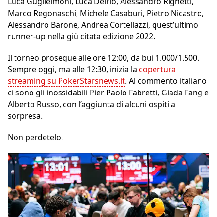
Luca Guglielmoni, Luca Delrio, Alessandro Righetti,
Marco Regonaschi, Michele Casaburi, Pietro Nicastro,
Alessandro Barone, Andrea Cortellazzi, quest’ultimo
runner-up nella giù citata edizione 2022.
Il torneo prosegue alle ore 12:00, da bui 1.000/1.500.
Sempre oggi, ma alle 12:30, inizia la
copertura
streaming su PokerStarsnews.it
. Al commento italiano
ci sono gli inossidabili Pier Paolo Fabretti, Giada Fang e
Alberto Russo, con l’aggiunta di alcuni ospiti a
sorpresa.
Non perdetelo!