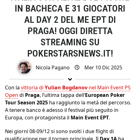
IN BACHECA E 31 GIOCATORI
AL DAY 2 DEL ME EPT DI
PRAGA! OGGI DIRETTA
STREAMING SU
POKERSTARSNEWS.IT!
Nicola Pagano
Mer 10 Dic 2025
Con la
vittoria di
Yulian Bogdanov
nel Main Event PS
Open
di
Praga
, l’ultima tappa dell’
European Poker
Tour Season 2025
ha raggiunto la metà del percorso.
A tenere banco è adesso il festival più seguito in
Europa, con protagonista il
Main Event EPT
.
Nei giorni 08-09/12 si sono svolti i due flight di
qualificazione per il torneo principale. Il
Day 1A
ha