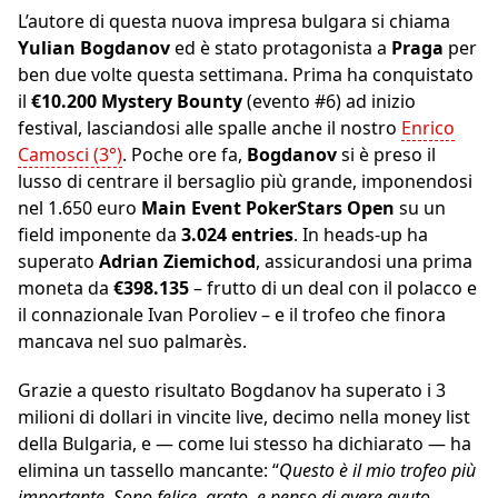
L’autore di questa nuova impresa bulgara si chiama
Yulian Bogdanov
ed è stato protagonista a
Praga
per
ben due volte questa settimana. Prima ha conquistato
il
€10.200 Mystery Bounty
(evento #6) ad inizio
festival, lasciandosi alle spalle anche il nostro
Enrico
Camosci (3°)
. Poche ore fa,
Bogdanov
si è preso il
lusso di centrare il bersaglio più grande, imponendosi
nel 1.650 euro
Main Event PokerStars Open
su un
field imponente da
3.024 entries
. In heads-up ha
superato
Adrian Ziemichod
, assicurandosi una prima
moneta da
€398.135
– frutto di un deal con il polacco e
il connazionale Ivan Poroliev – e il trofeo che finora
mancava nel suo palmarès.
Grazie a questo risultato Bogdanov ha superato i 3
milioni di dollari in vincite live, decimo nella money list
della Bulgaria, e — come lui stesso ha dichiarato — ha
elimina un tassello mancante: “
Questo è il mio trofeo più
importante. Sono felice, grato, e penso di avere avuto