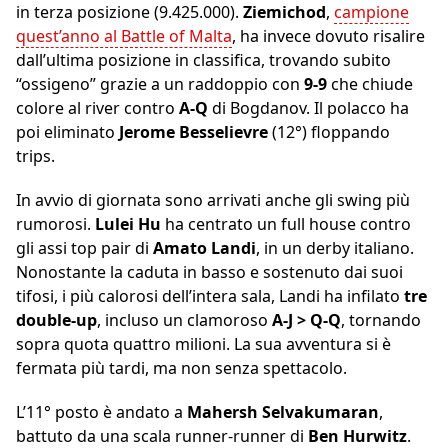
in terza posizione (9.425.000).
Ziemichod
,
campione
quest’anno al Battle of Malta
, ha invece dovuto risalire
dall’ultima posizione in classifica, trovando subito
“ossigeno” grazie a un raddoppio con
9-9
che chiude
colore al river contro
A-Q
di Bogdanov. Il polacco ha
poi eliminato
Jerome Besselievre
(12°) floppando
trips.
In avvio di giornata sono arrivati anche gli swing più
rumorosi.
Lulei Hu
ha centrato un full house contro
gli assi top pair di
Amato Landi
, in un derby italiano.
Nonostante la caduta in basso e sostenuto dai suoi
tifosi, i più calorosi dell’intera sala, Landi ha infilato
tre
double-up
, incluso un clamoroso
A-J > Q-Q
, tornando
sopra quota quattro milioni. La sua avventura si è
fermata più tardi, ma non senza spettacolo.
L’11° posto è andato a
Mahersh Selvakumaran
,
battuto da una scala runner-runner di
Ben Hurwitz
.