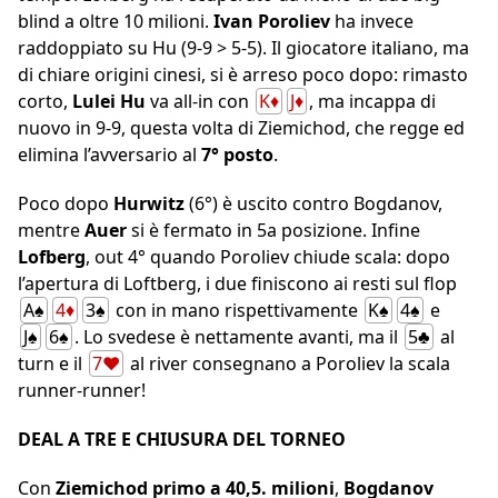
blind a oltre 10 milioni.
Ivan Poroliev
ha invece
raddoppiato su Hu (9-9 > 5-5). Il giocatore italiano, ma
di chiare origini cinesi, si è arreso poco dopo: rimasto
corto,
Lulei Hu
va all-in con
K♦
J♦
, ma incappa di
nuovo in 9-9, questa volta di Ziemichod, che regge ed
elimina l’avversario al
7° posto
.
Poco dopo
Hurwitz
(6°) è uscito contro Bogdanov,
mentre
Auer
si è fermato in 5a posizione. Infine
Lofberg
, out 4° quando Poroliev chiude scala: dopo
l’apertura di Loftberg, i due finiscono ai resti sul flop
A♠
4♦
3♠
con in mano rispettivamente
K♠
4♠
e
J♠
6♠
. Lo svedese è nettamente avanti, ma il
5♣
al
turn e il
7♥
al river consegnano a Poroliev la scala
runner-runner!
DEAL A TRE E CHIUSURA DEL TORNEO
Con
Ziemichod primo a 40,5. milioni
,
Bogdanov