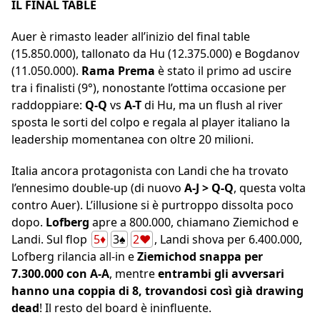
IL FINAL TABLE
Auer è rimasto leader all’inizio del final table
(15.850.000), tallonato da Hu (12.375.000) e Bogdanov
(11.050.000).
Rama Prema
è stato il primo ad uscire
tra i finalisti (9°), nonostante l’ottima occasione per
raddoppiare:
Q-Q
vs
A-T
di Hu, ma un flush al river
sposta le sorti del colpo e regala al player italiano la
leadership momentanea con oltre 20 milioni.
Italia ancora protagonista con Landi che ha trovato
l’ennesimo double-up (di nuovo
A-J > Q-Q
, questa volta
contro Auer). L’illusione si è purtroppo dissolta poco
dopo.
Lofberg
apre a 800.000, chiamano Ziemichod e
Landi. Sul flop
5♦
3♠
2♥
, Landi shova per 6.400.000,
Lofberg rilancia all-in e
Ziemichod snappa per
7.300.000 con A-A
, mentre
entrambi gli avversari
hanno una coppia di 8, trovandosi così già drawing
dead
! Il resto del board è ininfluente.