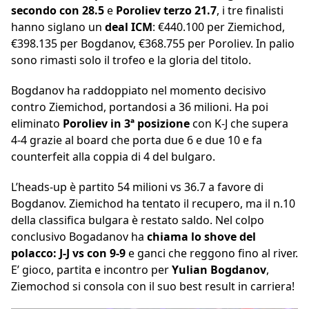
secondo con 28.5
e
Poroliev terzo 21.7
, i tre finalisti
hanno siglano un
deal ICM
: €440.100 per Ziemichod,
€398.135 per Bogdanov, €368.755 per Poroliev. In palio
sono rimasti solo il trofeo e la gloria del titolo.
Bogdanov ha raddoppiato nel momento decisivo
contro Ziemichod, portandosi a 36 milioni. Ha poi
eliminato
Poroliev in 3ª posizione
con K-J che supera
4-4 grazie al board che porta due 6 e due 10 e fa
counterfeit alla coppia di 4 del bulgaro.
L’heads-up è partito 54 milioni vs 36.7 a favore di
Bogdanov. Ziemichod ha tentato il recupero, ma il n.10
della classifica bulgara è restato saldo. Nel colpo
conclusivo Bogadanov ha
chiama lo shove del
polacco: J-J vs con 9-9
e ganci che reggono fino al river.
E’ gioco, partita e incontro per
Yulian Bogdanov
,
Ziemochod si consola con il suo best result in carriera!