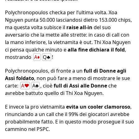
Polychronopoulos checka per l’ultima volta. Xoa
Nguyen punta 50.000 lasciandosi dietro 153.000 chips,
ma questa volta subisce il
raise all-in
del suo
avversario che la mette alle strette: in caso di call con
la mano inferiore, la vietnamita è out. Thi Xoa Nguyen
ci pensa qualche minuto e
alla fine dichiara il fold
,
mostrando
A♦
Q♣
!
Polychronopoulos, di fronte a un
full di Donne agli
Assi foldato
, non può fare a meno di mostrare le sue
carte:
A♥
A♣
, cioè
full di Assi alle Donne
che
avrebbe battuto quello di Thi Xoa Nguyen.
E invece la pro vietnamita
evita un cooler clamoroso
,
rinunciando a un call che il 99% dei giocatori avrebbe
probabilmente fatto. E in questo modo prosegue il suo
cammino nel PSPC.