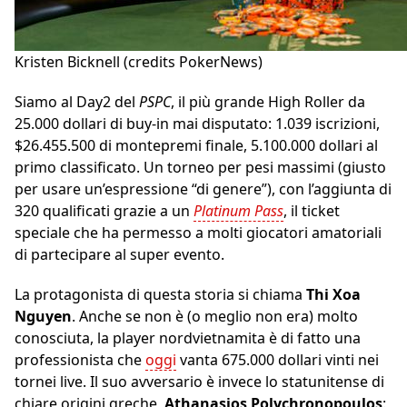
Kristen Bicknell (credits PokerNews)
Siamo al Day2 del
PSPC
, il più grande High Roller da
25.000 dollari di buy-in mai disputato: 1.039 iscrizioni,
$26.455.500 di montepremi finale, 5.100.000 dollari al
primo classificato. Un torneo per pesi massimi (giusto
per usare un’espressione “di genere”), con l’aggiunta di
320 qualificati grazie a un
Platinum Pass
, il ticket
speciale che ha permesso a molti giocatori amatoriali
di partecipare al super evento.
La protagonista di questa storia si chiama
Thi Xoa
Nguyen
. Anche se non è (o meglio non era) molto
conosciuta, la player nordvietnamita è di fatto una
professionista che
oggi
vanta 675.000 dollari vinti nei
tornei live. Il suo avversario è invece lo statunitense di
chiare origini greche,
Athanasios Polychronopoulos
: