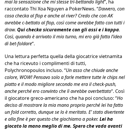
mai la sensazione che mi stesse tri-bettando light
”, ha
raccontato Thi Xoa Nguyen a PokerNews. “
Davvero, con
cosa checka al flop e anche al river? Credo che con AK
avrebbe c-bettato al flop, così come avrebbe fatto con tutti i
draw.
Qui checka sicuramente con gli assi e i kappa
.
Così, quando è arrivato il mio turno, mi ero già fatta l’idea
di bet-foldare
“.
Una lettura perfetta quella della giocatrice vietnamita
che ha ricevuto i complimenti di tutti,
Polychronopoulos incluso. “
Un asso che chiude anche
colore, WOW! Pensavo solo a farle mettere tutte le chips nel
piatto e il modo migliore secondo me era il check-push,
anche perché ero convinto che lì avrebbe overbettato
“. Così
il giocatore greco-americano che ha poi concluso: “
Ho
deciso di mostrare la mia mano proprio perché lei ha fatto
un fold corretto, dunque se lo è meritato. E’ stato divertente
e alla fine è per questo che giochiamo a poker.
Lei ha
giocato la mano meglio di me.
Spero che vada avanti