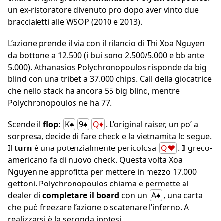
un ex-ristoratore divenuto pro dopo aver vinto due
braccialetti alle WSOP (2010 e 2013).
L’azione prende il via con il rilancio di Thi Xoa Nguyen
da bottone a 12.500 (i bui sono 2.500/5.000 e bb ante
5.000). Athanasios Polychronopoulos risponde da big
blind con una tribet a 37.000 chips. Call della giocatrice
che nello stack ha ancora 55 big blind, mentre
Polychronopoulos ne ha 77.
Scende il
flop
:
K♠
9♠
Q♦
. L’original raiser, un po’ a
sorpresa, decide di fare check e la vietnamita lo segue.
Il
turn
è una potenzialmente pericolosa
Q♥
. Il greco-
americano fa di nuovo check. Questa volta Xoa
Nguyen ne approfitta per mettere in mezzo 17.000
gettoni. Polychronopoulos chiama e permette al
dealer di
completare il board
con un
A♠
, una carta
che può freezare l’azione o scatenare l’inferno. A
realizzarsi è la seconda ipotesi.