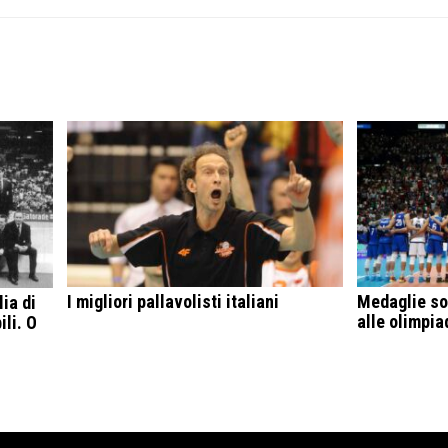
I migliori pallavolisti italiani
Medaglie sot
ia di
alle olimpia
ili. O