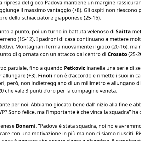
lla ripresa del gioco Padova mantiene un margine rassicura
aggiunge il massimo vantaggio (+8). Gli ospiti non riescono p
mpre dello schiacciatore giapponese (25-16).
nto a punto, poi un turno in battuta velenoso di
Saitta
mett
reno (15-12). I padroni di casa continuano a mettere molta
 effettivi. Montagnani ferma nuovamente il gioco (20-16), ma
unto di giornata con un attacco dal centro di
Crosato
(25-2
erzo parziale, fino a quando
Petkovic
inanella una serie di s
r allungare (+3).
Finoli
non è d’accordo e rimette i suoi in c
eri, però, non indietreggiano di un millimetro e allungano d
5-20 che vale 3 punti d’oro per la compagine veneta.
ante per noi. Abbiamo giocato bene dall’inizio alla fine e a
VP? Sono felice, ma l’importante è che vinca la squadra” ha 
 senese
Bonami
. “Padova è stata squadra, noi no e avremmo
care con una motivazione in più ma non ci siamo riusciti. Risu
ica cosa è pensare che ancora siamo a dicembre, il campion