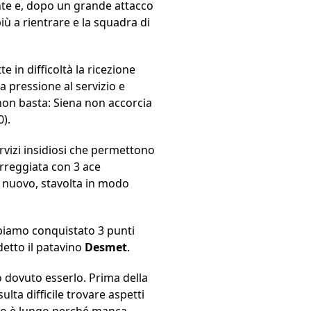
nte e, dopo un grande attacco
iù a rientrare e la squadra di
e in difficoltà la ricezione
 pressione al servizio e
 non basta: Siena non accorcia
0).
ervizi insidiosi che permettono
arreggiata con 3 ace
i nuovo, stavolta in modo
bbiamo conquistato 3 punti
detto il patavino
Desmet
.
 dovuto esserlo. Prima della
lta difficile trovare aspetti
ato è lungo perché manca