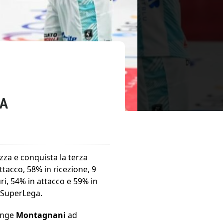
VA
ezza e conquista la terza
ttacco, 58% in ricezione, 9
i, 54% in attacco e 59% in
a SuperLega.
ringe
Montagnani
ad