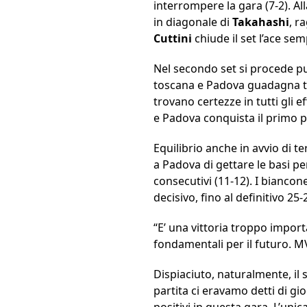
interrompere la gara (7-2). A
in diagonale di
Takahashi
, r
Cuttini
chiude il set l’ace se
Nel secondo set si procede pu
toscana e Padova guadagna ter
trovano certezze in tutti gli
e Padova conquista il primo p
Equilibrio anche in avvio di t
a Padova di gettare le basi pe
consecutivi (11-12). I biancon
decisivo, fino al definitivo 2
“E’ una vittoria troppo import
fondamentali per il futuro. M
Dispiaciuto, naturalmente, il
partita ci eravamo detti di gio
positivi in questa gara. L’un