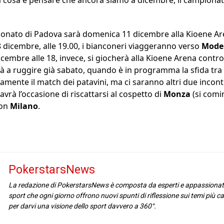
onato di Padova sarà domenica 11 dicembre alla Kioene Ar
 dicembre, alle 19.00, i bianconeri viaggeranno verso
Mod
icembre alle 18, invece, si giocherà alla Kioene Arena contro
 a ruggire già sabato, quando è in programma la sfida tra
mente il match dei patavini, ma ci saranno altri due incont
avrà l’occasione di riscattarsi al cospetto di
Monza
(si comi
con
Milano
.
PokerstarsNews
La redazione di PokerstarsNews è composta da esperti e appassionat
sport che ogni giorno offrono nuovi spunti di riflessione sui temi più cal
per darvi una visione dello sport davvero a 360°.