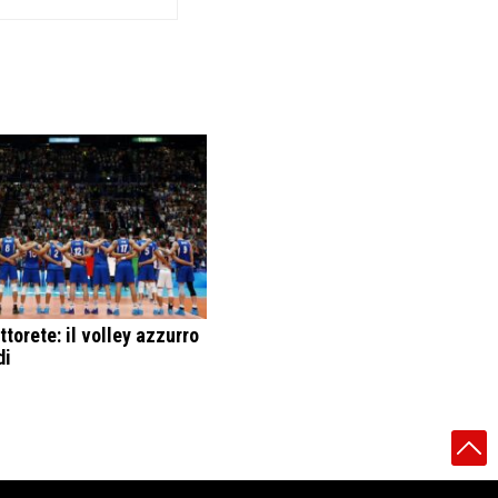
torete: il volley azzurro
di