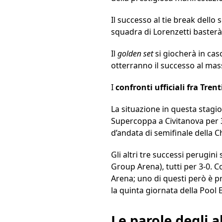
Il successo al tie break dell
squadra di Lorenzetti basterà
Il
golden set
si giocherà in cas
otterranno il successo al mass
I
confronti ufficiali fra Tren
La situazione in questa stagio
Supercoppa a Civitanova per 3-
d’andata di semifinale della C
Gli altri tre successi perugini
Group Arena), tutti per 3-0. 
Arena; uno di questi però è pr
la quinta giornata della Pool
Le parole degli a