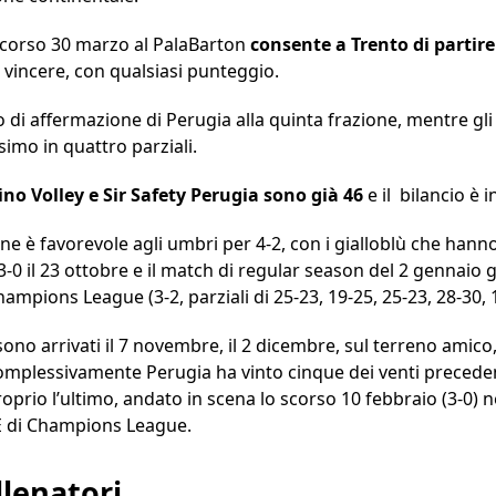
o scorso 30 marzo al PalaBarton
consente a Trento di partir
 vincere, con qualsiasi punteggio.
o di affermazione di Perugia alla quinta frazione, mentre gl
imo in quattro parziali.
tino Volley e
Sir Safety Perugia sono già 46
e il bilancio è i
ne è favorevole agli umbri per 4-2, con i gialloblù che hanno
0 il 23 ottobre e il match di regular season del 2 gennaio gi
hampions League (3-2, parziali di 25-23, 19-25, 25-23, 28-30, 
 sono arrivati il 7 novembre, il 2 dicembre, sul terreno amico,
Complessivamente Perugia ha vinto cinque dei venti precede
oprio l’ultimo, andato in scena lo scorso 10 febbraio (3-0) ne
 E di Champions League.
llenatori