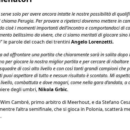
a serve solo per avere ancora intatte le nostre possibilità di qual
si chiama Perugia. Per provare a ripeterci dovremo mettere in c
do cioè i momenti importanti dell’incontro e comportandoci di 
mento bellissimo da vivere, che ci siamo meritati di giocare sino i
o
” le parole del coach dei trentini
Angelo Lorenzetti.
 ad affrontare una partita che chiaramente sarà in salita dopo l
 per giocare la nostra miglior partita e per cercare di ribaltare i
quadre di così alto livello e con così tanti grandi campioni che
ti puoi aspettare di tutto e nessun risultato è scontato. Mi aspet
mo livello, combattuta e dove magari, come nella gara d’andata, a
niere degli umbri,
Nikola Grbic
.
a Wim Cambré, primo arbitro di Meerhout, e da Stefano Cesa
entre l’altra semifinale, che si gioca in Polonia, scatterà me
.