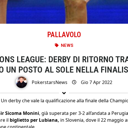
PALLAVOLO
NEWS
NS LEAGUE: DERBY DI RITORNO TR
IO UN POSTO AL SOLE NELLA FINALI
PokerstarsNews
Gio 7 Apr 2022
Un derby che vale la qualificazione alla finale della Champi
 Sir Sicoma Monini
, già superata per 3-2 all’andata a Perug
re il
biglietto per Lubiana,
in Slovenia, dove il 22 maggio a
one continentale.