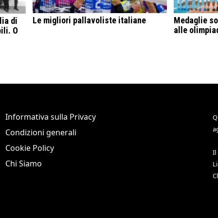
Le migliori pallavoliste italiane
Medaglie sot
ia di
alle olimpia
ili. O
Informativa sulla Privacy
Q
a
Condizioni generali
Cookie Policy
Il
Chi Siamo
L
C