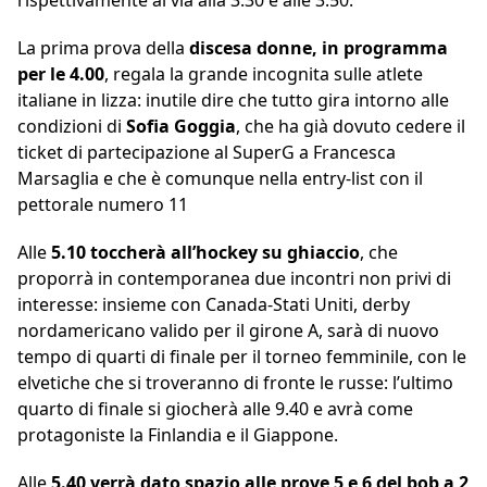
rispettivamente al via alla 3.30 e alle 3.50.
La prima prova della
discesa donne, in programma
per le 4.00
, regala la grande incognita sulle atlete
italiane in lizza: inutile dire che tutto gira intorno alle
condizioni di
Sofia Goggia
, che ha già dovuto cedere il
ticket di partecipazione al SuperG a Francesca
Marsaglia e che è comunque nella entry-list con il
pettorale numero 11
Alle
5.10 toccherà all’hockey su ghiaccio
, che
proporrà in contemporanea due incontri non privi di
interesse: insieme con Canada-Stati Uniti, derby
nordamericano valido per il girone A, sarà di nuovo
tempo di quarti di finale per il torneo femminile, con le
elvetiche che si troveranno di fronte le russe: l’ultimo
quarto di finale si giocherà alle 9.40 e avrà come
protagoniste la Finlandia e il Giappone.
Alle
5.40 verrà dato spazio alle prove 5 e 6 del bob a 2