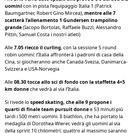
uomini
con in pista l’equipaggio Italia 1 (Patrick
Baumgartner, Robert Gino Mircea),
mentre alle 7
scatterà l’allenamento 1 Gundersen trampolino
grande
(Iacopo Bortolas, Raffaele Buzzi, Alessandro
Pittin, Samuel Costa i nostri atleti)
Alle
7.05 riecco il curling
, con la sessione 5 round
robin uomini: l’Italia affronterà i padroni di casa della
Cina, si giocheranno anche Canada-Svezia, Danimarca-
Svizzera e USA-Norvegia
Alle
08.30 tocca allo sci di fondo con la staffetta 4×5
km donne
che vedrà al via l’Italia.
Si rivede lo
speed skating, che alle 9 propone i
quarti di finale team pursuit donne
e 53 minuti più
tardi i 500 metri uomini. Il biathlon, che ha portato la
medaglia di Dorothea Wierer, vedrà gli uomini al via
della sprint 10 chilometri: quattro al massimo saranno