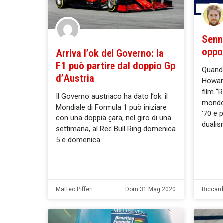
Senna
oppos
Arriva l’ok del Governo: la
F1 può partire dal doppio Gp
Quando
d’Austria
Howard
film “
Il Governo austriaco ha dato l’ok: il
mondo 
Mondiale di Formula 1 può iniziare
’70 e 
con una doppia gara, nel giro di una
duali
settimana, al Red Bull Ring domenica
5 e domenica
Matteo Pifferi
Dom 31 Mag 2020
Riccar