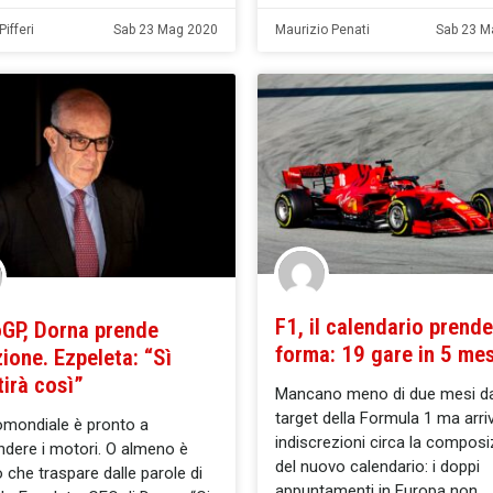
ifferi
Sab 23 Mag 2020
Maurizio Penati
Sab 23 M
F1, il calendario prende
GP, Dorna prende
forma: 19 gare in 5 mes
ione. Ezpeleta: “Sì
tirà così”
Mancano meno di due mesi da
target della Formula 1 ma arr
omondiale è pronto a
indiscrezioni circa la composi
ndere i motori. O almeno è
del nuovo calendario: i doppi
 che traspare dalle parole di
appuntamenti in Europa non