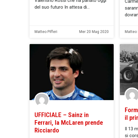
Valentino Rossi che ha parlato oggi
Carmel
del suo futuro In attesa di
sarann
dovra
Matteo Pifferi
Mer 20 Mag 2020
Matteo P
Formu
UFFICIALE – Sainz in
il pr
Ferrari, la McLaren prende
Il 13 
Ricciardo
si cor