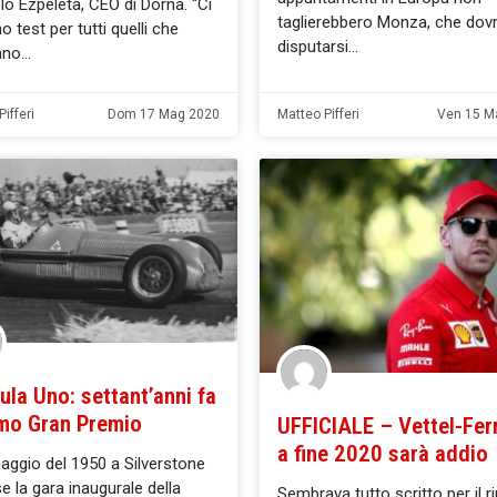
o Ezpeleta, CEO di Dorna. “Ci
taglierebbero Monza, che dov
o test per tutti quelli che
disputarsi
nno
ifferi
Dom 17 Mag 2020
Matteo Pifferi
Ven 15 M
la Uno: settant’anni fa
imo Gran Premio
UFFICIALE – Vettel-Ferr
a fine 2020 sarà addio
maggio del 1950 a Silverstone
se la gara inaugurale della
Sembrava tutto scritto per il 