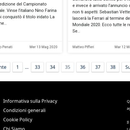
edizione del Campionato
e invece è arrivato l’annuncio
le. Vinse l’italiano Nino Farina
non ti aspetti: Sebastian Vette
 conquistò il titolo iridato La
lascerà la Ferrari al termine de
ne
Mondiale 2020. Ecco tutte le r
Se
o Penati
Mer 13 Mag 2020
Matteo Pifferi
Mar 12 M
nte
1
…
33
34
35
36
37
38
Su
Informativa sulla Privacy
Q
a
Condizioni generali
Cookie Policy
Il
Chi Siamo
L