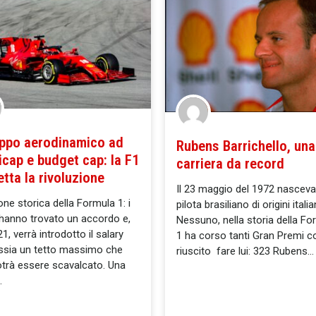
uppo aerodinamico ad
Rubens Barrichello, una
icap e budget cap: la F1
carriera da record
tta la rivoluzione
Il 23 maggio del 1972 nasceva 
one storica della Formula 1: i
pilota brasiliano di origini italia
anno trovato un accordo e,
Nessuno, nella storia della Fo
1, verrà introdotto il salary
1 ha corso tanti Gran Premi 
ssia un tetto massimo che
riuscito fare lui: 323 Rubens
trà essere scavalcato. Una