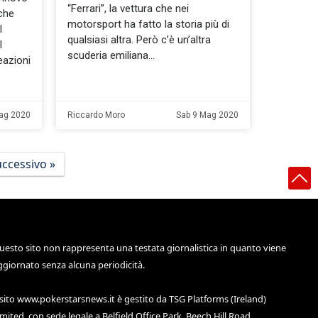
“Ferrari”, la vettura che nei
 che
motorsport ha fatto la storia più di
l
qualsiasi altra. Però c’è un’altra
l
scuderia emiliana
eazioni
ag 2020
Riccardo Moro
Sab 9 Mag 2020
ccessivo »
uesto sito non rappresenta una testata giornalistica in quanto viene
ggiornato senza alcuna periodicità.
 sito
www.pokerstarsnews.it
è gestito da TSG Platforms (Ireland)
imited, con sede legale a Belfield Office Park, Beech Hill Road,