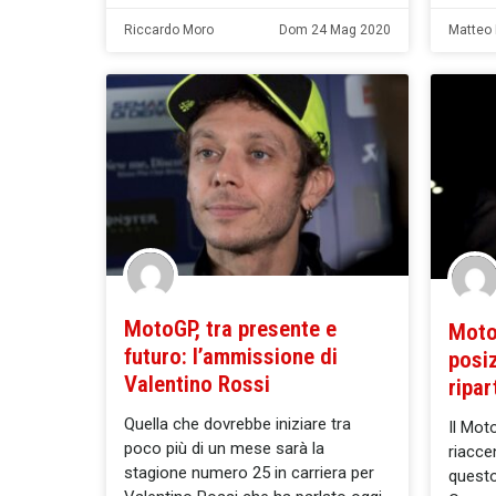
Riccardo Moro
Dom 24 Mag 2020
Matteo P
MotoGP, tra presente e
Moto
futuro: l’ammissione di
posiz
Valentino Rossi
ripar
Quella che dovrebbe iniziare tra
Il Mot
poco più di un mese sarà la
riacce
stagione numero 25 in carriera per
questo