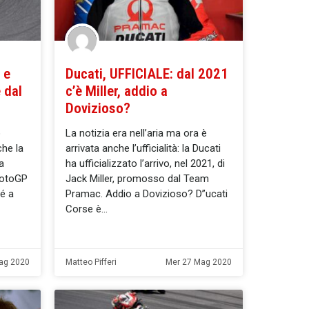
 e
Ducati, UFFICIALE: dal 2021
e dal
c’è Miller, addio a
Dovizioso?
o
La notizia era nell’aria ma ora è
che la
arrivata anche l’ufficialità: la Ducati
a
ha ufficializzato l’arrivo, nel 2021, di
MotoGP
Jack Miller, promosso dal Team
né a
Pramac. Addio a Dovizioso? D”ucati
Corse è
ag 2020
Matteo Pifferi
Mer 27 Mag 2020