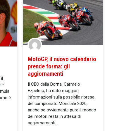
MotoGP, il nuovo calendario
prende forma: gli
aggiornamenti
il
Il CEO della Dorna, Carmelo
ne.
Ezpeleta, ha dato maggiori
rmula
informazioni sulla possibile ripresa
come è
del campionato Mondiale 2020,
anche se ovviamente pure il mondo
dei motori resta in attesa di
aggiornamenti