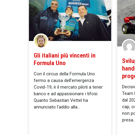
Gli italiani più vincenti in
Svil
Formula Uno
hand
Con il circus della Formula Uno
proge
fermo a causa dell’emergenza
Decisi
Covid-19, è il mercato piloti a tener
Team h
banco e ad appassionare i tifosi.
dal 202
Quanto Sebastian Vettel ha
cap, o
annunciato l’addio alla
non po
presa