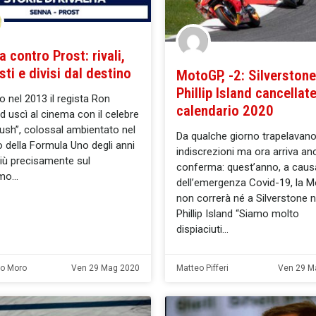
 contro Prost: rivali,
ti e divisi dal destino
MotoGP, -2: Silverstone
Phillip Island cancellat
 nel 2013 il regista Ron
calendario 2020
 uscì al cinema con il celebre
Rush”, colossal ambientato nel
Da qualche giorno trapelavan
della Formula Uno degli anni
indiscrezioni ma ora arriva an
più precisamente sul
conferma: quest’anno, a caus
smo
dell’emergenza Covid-19, la 
non correrà né a Silverstone 
Phillip Island “Siamo molto
dispiaciuti
do Moro
Ven 29 Mag 2020
Matteo Pifferi
Ven 29 M