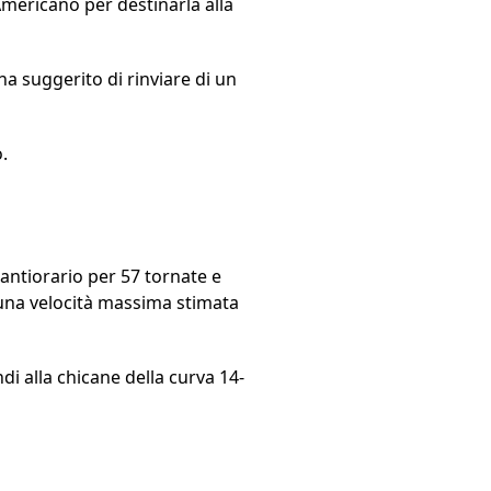
Americano per destinarla alla
ha suggerito di rinviare di un
.
 antiorario per 57 tornate e
 e una velocità massima stimata
di alla chicane della curva 14-