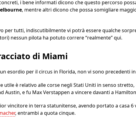
 concreti, i bene informati dicono che questo percorso po
 Melbourne
, mentre altri dicono che possa somigliare magg
ovo per tutti, indiscutibilmente vi potrà essere qualche sor
tori) nessun pilota ha potuto correre “realmente” qui.
tracciato di Miami
 esordio per il circus in Florida, non vi sono precedenti in
utile è relativo alle corse negli Stati Uniti in senso stretto, 
 ad Austin, e fu Max Verstappen a vincere davanti a Hamilton
r vincitore in terra statunitense, avendo portato a casa 6 vi
macher
, entrambi a quota cinque.