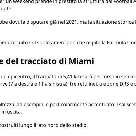
er un weekend prende in prestito la struttura dal Football 
ruote.
bbe dovuta disputare già nel 2021, ma la situazione storica 
simo circuito sul suolo americano che ospita la Formula Uno
e del tracciato di Miami
uo epicentro, il tracciato di 5,41 km sarà percorso in senso
rve (7 a destra e 11 a sinistra), tre rettilinei, tre zone DRS
 altezza: ad esempio, è particolarmente accentuato il saliscen
 in uscita.
ostruiti lungo il lato nord dello stadio.