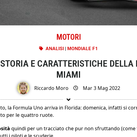
MOTORI
ANALISI
|
MONDIALE F1
STORIA E CARATTERISTICHE DELLA 
MIAMI
Riccardo Moro
Mar 3 Mag 2022
 la Formula Uno arriva in Florida: domenica, infatti si corr
to per le quattro ruote.
osità
quindi per un tracciato che pur non sfruttando (come
ti i piloti e le scuderie.