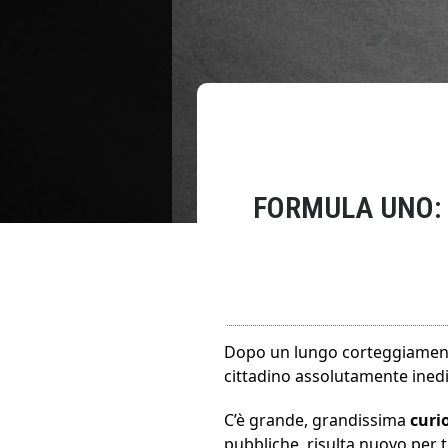
FORMULA UNO: 
Dopo un lungo corteggiamento,
cittadino assolutamente inedi
C’è grande, grandissima
curi
pubbliche, risulta nuovo per tut