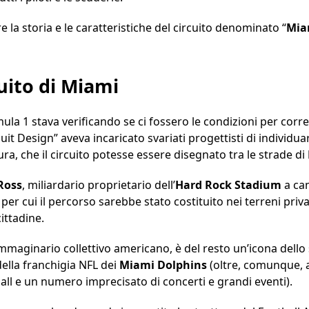
la storia e le caratteristiche del circuito denominato “
Mia
cuito di Miami
ula 1 stava verificando se ci fossero le condizioni per corr
uit Design” aveva incaricato svariati progettisti di individuare
ra, che il circuito potesse essere disegnato tra le strade di
Ross
, miliardario proprietario dell’
Hard Rock Stadium
a cam
ità per cui il percorso sarebbe stato costituito nei terreni pri
ittadine.
maginario collettivo americano, è del resto un’icona dello sp
ella franchigia NFL dei
Miami Dolphins
(oltre, comunque, 
ball e un numero imprecisato di concerti e grandi eventi).