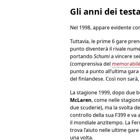
Gli anni dei tes
Nel 1998, appare evidente come
Tuttavia, le prime 6 gare pre
punto diventerà il rivale num
portando
Schumi
a vincere se
(comprensiva del
memorabile 
punto a punto all’ultima gara
del finlandese. Così non sarà,
La stagione 1999, dopo due bef
McLaren
, come nelle stagioni
due scuderie), ma la svolta d
controllo della sua F399 e va 
il mondiale anzitempo. La Fe
trova l’aiuto nelle ultime gar
una volta.