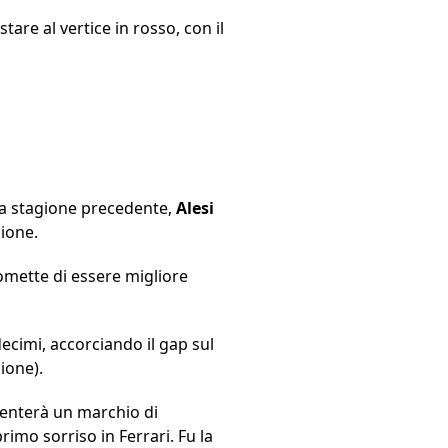
tare al vertice in rosso, con il
la stagione precedente,
Alesi
gione.
omette di essere migliore
ecimi, accorciando il gap sul
ione).
iventerà un marchio di
mo sorriso in Ferrari. Fu la