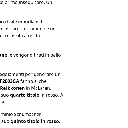
ese primo inseguitore. Un
mo rivale mondiale di
 Ferrari. La stagione è un
a classifica recita :
ano
, e vengono tirati in ballo
 regolamenti per generare un
F2003GA
fanno sì che
 Raikkonen
in McLaren,
l suo
quarto titolo
in rosso. A
ca.
n dominio Schumacher
il suo
quinto titolo in rosso.