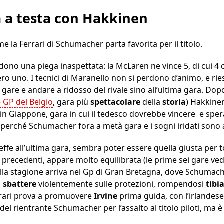
ta a testa con Hakkinen
 la Ferrari di Schumacher parta favorita per il titolo.
ndono una piega inaspettata: la McLaren ne vince 5, di cui 4
ero uno. I tecnici di Maranello non si perdono d’animo, e ri
i gare e andare a ridosso del rivale sino all’ultima gara. Do
GP del Belgio
, gara più
spettacolare
della
storia
) Hakkine
 in Giappone, gara in cui il tedesco dovrebbe vincere e spe
 perché Schumacher fora a metà gara e i sogni iridati sono a
fe all’ultima gara, sembra poter essere quella giusta per tor
 precedenti, appare molto equilibrata (le prime sei gare vedo
ella stagione arriva nel Gp di Gran Bretagna, dove Schumach
a
sbattere
violentemente sulle protezioni, rompendosi
tibi
rrari prova a promuovere
Irvine
prima guida, con l’irlandese
e del rientrante Schumacher per l’assalto al titolo piloti, m