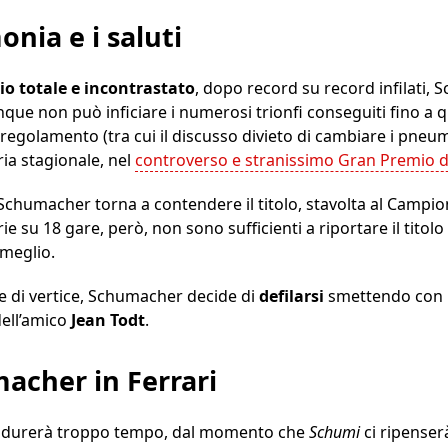
onia e i saluti
o totale e incontrastato
, dopo record su record infilati, 
que non può inficiare i numerosi trionfi conseguiti fino a
regolamento (tra cui il discusso divieto di cambiare i pneum
ria stagionale, nel
controverso e stranissimo Gran Premio deg
, Schumacher torna a contendere il titolo, stavolta al Cam
rie su 18 gare, però, non sono sufficienti a riportare il tit
 meglio.
di vertice, Schumacher decide di
defilarsi
smettendo con 
dell’amico
Jean Todt
.
macher in Ferrari
on durerà troppo tempo, dal momento che
Schumi
ci ripenser