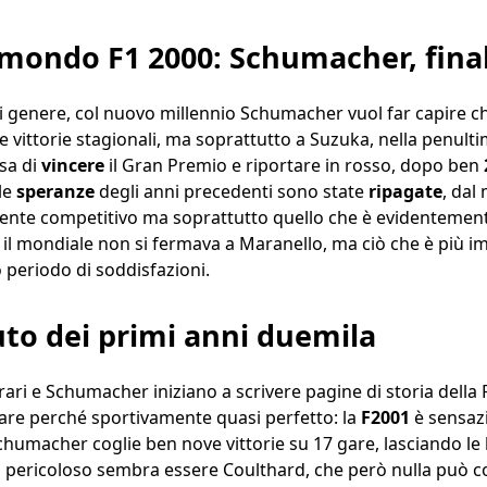
mondo F1 2000: Schumacher, fina
 genere, col nuovo millennio Schumacher vuol far capire che 
 vittorie stagionali, ma soprattutto a Suzuka, nella penulti
sa di
vincere
il Gran Premio e riportare in rosso, dopo ben
le
speranze
degli anni precedenti sono state
ripagate
, dal
te competitivo ma soprattutto quello che è evidentemente il
 il mondiale non si fermava a Maranello, ma ciò che è più 
 periodo di soddisfazioni.
uto dei primi anni duemila
rari e Schumacher iniziano a scrivere pagine di storia della
are perché sportivamente quasi perfetto: la
F2001
è sensazi
 Schumacher coglie ben nove vittorie su 17 gare, lasciando le b
 pericoloso sembra essere Coulthard, che però nulla può co