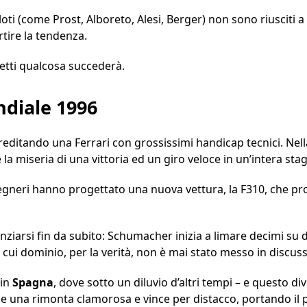
loti (come Prost, Alboreto, Alesi, Berger) non sono riusciti a s
rtire la tendenza.
ffetti qualcosa succederà.
ndiale 1996
editando una Ferrari con grossissimi handicap tecnici. Nel
la miseria di una vittoria ed un giro veloce in un’intera sta
gegneri hanno progettato una nuova vettura, la F310, che pr
ziarsi fin da subito: Schumacher inizia a limare decimi su d
l cui dominio, per la verità, non è mai stato messo in discuss
 in
Spagna
, dove sotto un diluvio d’altri tempi – e questo d
una rimonta clamorosa e vince per distacco, portando il pri