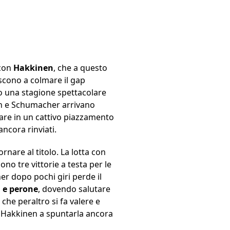
 con
Hakkinen
, che a questo
escono a colmare il gap
po una stagione spettacolare
n e Schumacher arrivano
rare in un cattivo piazzamento
ncora rinviati.
nare al titolo. La lotta con
no tre vittorie a testa per le
er dopo pochi giri perde il
a e perone
, dovendo salutare
 che peraltro si fa valere e
a è Hakkinen a spuntarla ancora