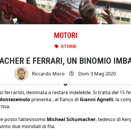
MOTORI
STORIE
CHER E FERRARI, UN BINOMIO IMBA
Riccardo Moro
Dom 3 Mag 2020
si ferraristi, destinata a restare indelebile. Si tratta del 15 
Montezemolo
presenta , al fianco di
Gianni Agnelli
, la co
tiva.
de posto l’attesissimo
Micheal Schumacher
, tedesco di Ke
into due mondiali di fila.