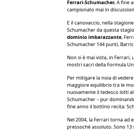
Ferrari-Schumacher.
A fine 
campionato mai in discussion
E il canovaccio, nella stagio
Schumacher da questa stagi
dominio imbarazzante
, Fer
Schumacher 144 punti, Barric
Non si è mai vista, in Ferrari
mostri sacri della Formula 
Per mitigare la noia di veder
maggiore equilibrio tra le mon
nuovamente il tedesco lotti a
Schumacher – pur dominando m
fine anno il bottino recita: Sch
Nel 2004, la Ferrari torna ad
pressoché assoluto. Sono 13 su