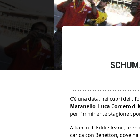
SCHUMA
C’è una data, nei cuori dei tifo
Maranello
,
Luca Cordero
di
per l’imminente stagione spor
A fianco di Eddie Irvine, pren
carica con Benetton, dove ha v