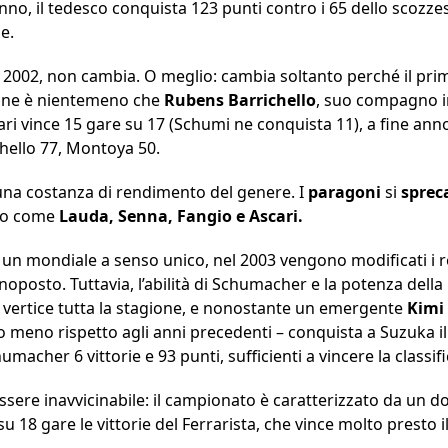
anno, il tedesco conquista 123 punti contro i 65 dello scozz
e.
ne 2002, non cambia. O meglio: cambia soltanto perché il pri
one è nientemeno che
Rubens Barrichello
, suo compagno in
rari vince 15 gare su 17 (Schumi ne conquista 11), a fine anno l
hello 77, Montoya 50.
, una costanza di rendimento del genere. I
paragoni
si
sprec
Uno come
Lauda, Senna, Fangio e Ascari.
e un mondiale a senso unico, nel 2003 vengono modificati i
oposto. Tuttavia, l’abilità di Schumacher e la potenza della
l vertice tutta la stagione, e nonostante un emergente
Kimi
eno rispetto agli anni precedenti – conquista a Suzuka i
umacher 6 vittorie e 93 punti, sufficienti a vincere la classifi
 essere inavvicinabile: il campionato è caratterizzato da u
 18 gare le vittorie del Ferrarista, che vince molto presto 