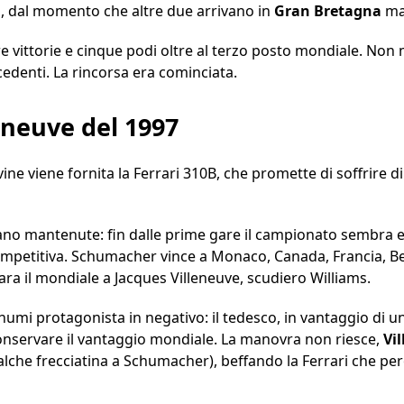
li, dal momento che altre due arrivano in
Gran Bretagna
ma
e vittorie e cinque podi oltre al terzo posto mondiale. Non 
edenti. La rincorsa era cominciata.
leneuve del 1997
ne viene fornita la Ferrari 310B, che promette di soffrire d
ano mantenute: fin dalle prime gare il campionato sembra es
competitiva. Schumacher vince a Monaco, Canada, Francia, B
ara il mondiale a Jacques Villeneuve, scudiero Williams.
humi protagonista in negativo: il tedesco, in vantaggio di un
conservare il vantaggio mondiale. La manovra non riesce,
Vi
lche frecciatina a Schumacher), beffando la Ferrari che per