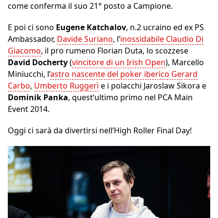
come conferma il suo 21° posto a Campione.
E poi ci sono
Eugene Katchalov
, n.2 ucraino ed ex PS
Ambassador,
Davide Suriano
, l’
inossidabile Claudio Di
Giacomo
, il pro rumeno Florian Duta, lo scozzese
David Docherty
(
vincitore di un Irish Open
), Marcello
Miniucchi, l’
astro nascente del poker iberico Gerard
Carbo
,
Umberto Ruggeri
e i polacchi Jaroslaw Sikora e
Dominik Panka
, quest’ultimo primo nel PCA Main
Event 2014.
Oggi ci sarà da divertirsi nell’High Roller Final Day!