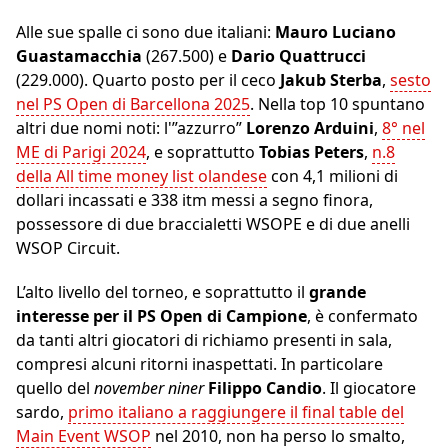
Alle sue spalle ci sono due italiani:
Mauro Luciano
Guastamacchia
(267.500) e
Dario Quattrucci
(229.000). Quarto posto per il ceco
Jakub Sterba
,
sesto
nel PS Open di Barcellona 2025
. Nella top 10 spuntano
altri due nomi noti: l'”azzurro”
Lorenzo Arduini
,
8° nel
ME di Parigi 2024
, e soprattutto
Tobias Peters
,
n.8
della All time money list olandese
con 4,1 milioni di
dollari incassati e 338 itm messi a segno finora,
possessore di due braccialetti WSOPE e di due anelli
WSOP Circuit.
L’alto livello del torneo, e soprattutto il
grande
interesse per il PS Open di Campione
, è confermato
da tanti altri giocatori di richiamo presenti in sala,
compresi alcuni ritorni inaspettati. In particolare
quello del
november niner
Filippo Candio
. Il giocatore
sardo,
primo italiano a raggiungere il final table del
Main Event WSOP
nel 2010, non ha perso lo smalto,