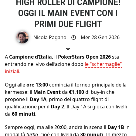
HIGH ROLLER DI CAMPIONE!
OGGI IL MAIN EVENT CON I
PRIMI DUE FLIGHT
Nicola Pagano
Mer 28 Gen 2026
A
Campione d’Italia
, il
PokerStars Open 2026
sta
entrando nel vivo dell’azione dopo
le “schermaglie”
iniziali
.
Oggi alle
ore 13:00
comincia il torneo principale della
kermesse: il
Main Event
da
€1.100
di buy-in che
propone il
Day 1A
, primo dei quattro flight di
qualificazione per il
Day 2
. Il Day 1A si gioca con livelli
da
60 minuti
.
Sempre oggi, ma alle 20:00, andrà in scena il
Day 1B
in
modalità
turbo
, cioè con livelli da
30 minuti
. In mezzo