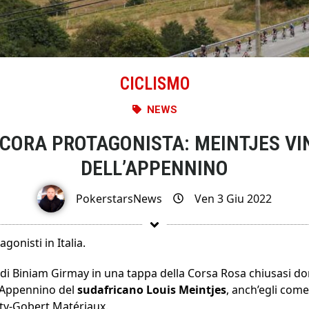
CICLISMO
NEWS
CORA PROTAGONISTA: MEINTJES VIN
DELL’APPENNINO
PokerstarsNews
Ven 3 Giu 2022
gonisti in Italia.
di Biniam Girmay in una tappa della Corsa Rosa chiusasi do
l’Appennino del
sudafricano Louis Meintjes
, anch’egli come
y-Gobert Matériaux.