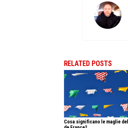
RELATED POSTS
Cosa significano le maglie del
de France?