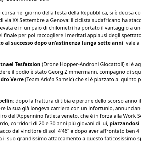
 è corsa nel giorno della festa della Repubblica, si è decisa 
di via XX Settembre a Genova: il ciclista sudafricano ha sta
levata e in un paio di chilometri ha portato il vantaggio a un
finale per poi raccogliere i meritati applausi degli spettator
to al successo dopo un’astinenza lunga sette anni
, vale 
atnael Tesfatsion
(Drone Hopper-Androni Giocattoli) si è agg
dere il podio è stato Georg Zimmermann, compagno di squa
ndro Verre
(Team Arkéa Samsic) che si è piazzato al quinto p
bellin
: dopo la frattura di tibia e perone dello scorso anno
ere la sua già longeva carriera con un infortunio, annuncian
 Giro dell’Appennino l’atleta veneto, che è in forza alla Work
rdo, corridori di 20 e 30 anni più giovani di lui,
piazzandosi
stacco dal vincitore di soli 4’46” e dopo aver affrontato ben
 il suo grandissimo attaccamento a questo faticosissimo s