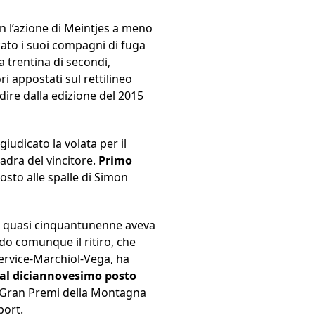
con l’azione di Meintjes a meno
ccato i suoi compagni di fuga
a trentina di secondi,
i appostati sul rettilineo
a dire dalla edizione del 2015
iudicato la volata per il
dra del vincitore.
Primo
osto alle spalle di Simon
 il quasi cinquantunenne aveva
do comunque il ritiro, che
 Service-Marchiol-Vega, ha
 al diciannovesimo posto
 4 Gran Premi della Montagna
port.