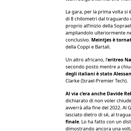
La gara, per la prima volta si
di 8 chilometri dal traguardo 
proprio all’inizio della Soprae
ampliandolo ulteriormente nel 
conclusivo.
Meintjes è torna
della Coppi e Bartali.
Un altro africano, l’
eritreo N
secondo posto mentre a chiu
degli italiani è stato Alessa
Clarke (Israel-Premier Tech).
Al via c’era anche Davide Re
dichiarato di non voler chiud
avverrà alla fine del 2022. Al
lasciato dietro di sè, al tragua
finale
. Lo ha fatto con un di
dimostrando ancora una volta