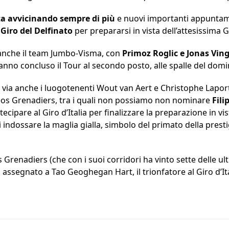
sta avvicinando sempre di più
e nuovi importanti appuntame
l
Giro del Delfinato
per prepararsi in vista dell’attesissima
 anche il team Jumbo-Visma, con
Primoz Roglic e Jonas Vin
anno concluso il Tour al secondo posto, alle spalle del dom
 via anche i luogotenenti Wout van Aert e Christophe Laport
 Ineos Grenadiers, tra i quali non possiamo non nominare
Fil
ecipare al Giro d’Italia per finalizzare la preparazione in v
 indossare la maglia gialla, simbolo del primato della prest
s Grenadiers (che con i suoi corridori ha vinto sette delle ul
o assegnato a Tao Geoghegan Hart, il trionfatore al Giro d’Ita