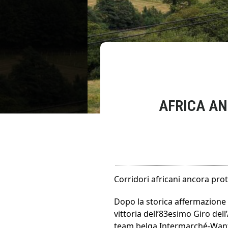
AFRICA AN
Corridori africani ancora prota
Dopo la storica affermazione 
vittoria dell’83esimo Giro del
team belga Intermarché-Want