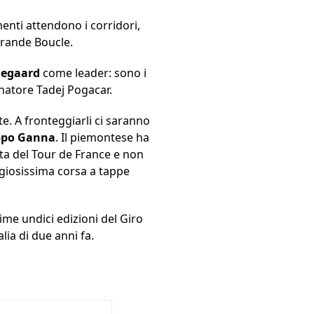
nti attendono i corridori,
 Grande Boucle.
gegaard
come leader: sono i
inatore Tadej Pogacar.
e. A fronteggiarli ci saranno
ippo Ganna
. Il piemontese ha
ista del Tour de France e non
igiosissima corsa a tappe
time undici edizioni del Giro
lia di due anni fa.