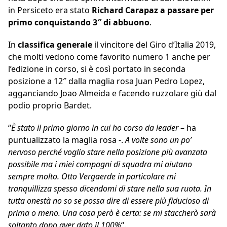
in Persiceto era stato
Richard Carapaz a passare per
primo conquistando 3″ di abbuono
.
In
classifica generale
il vincitore del Giro d’Italia 2019,
che molti vedono come favorito numero 1 anche per
l’edizione in corso, si è così portato in seconda
posizione a 12″ dalla maglia rosa Juan Pedro Lopez,
agganciando Joao Almeida e facendo ruzzolare giù dal
podio proprio Bardet.
“
È stato il primo giorno in cui ho corso da leader
– ha
puntualizzato la maglia rosa -.
A volte sono un po’
nervoso perché voglio stare nella posizione più avanzata
possibile ma i miei compagni di squadra mi aiutano
sempre molto. Otto Vergaerde in particolare mi
tranquillizza spesso dicendomi di stare nella sua ruota. In
tutta onestà no so se possa dire di essere più fiducioso di
prima o meno. Una cosa però è certa: se mi staccherò sarà
soltanto dopo aver dato il 100%
“.