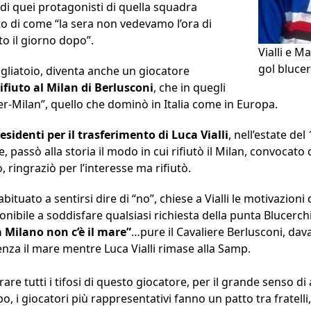
di quei protagonisti di quella squadra
o di come “la sera non vedevamo l’ora di
o il giorno dopo”.
Vialli e M
gol blucer
pogliatoio, diventa anche un giocatore
rifiuto al Milan di Berlusconi
, che in quegli
er-Milan”, quello che dominò in Italia come in Europa.
esidenti per il trasferimento di Luca Vialli
, nell’estate de
re, passò alla storia il modo in cui rifiutò il Milan, convocato
, ringraziò per l’interesse ma rifiutò.
bituato a sentirsi dire di “no”, chiese a Vialli le motivazioni
nibile a soddisfare qualsiasi richiesta della punta Blucerchi
a Milano non c’è il mare”
…pure il Cavaliere Berlusconi, dava
nza il mare mentre Luca Vialli rimase alla Samp.
re tutti i tifosi di questo giocatore, per il grande senso d
po, i giocatori più rappresentativi fanno un patto tra fratell