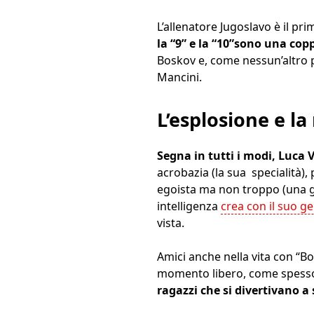
L’allenatore Jugoslavo è il pr
la “9” e la “10”sono una copp
Boskov e, come nessun’altro pr
Mancini.
L’esplosione e la
Segna in tutti i modi, Luca V
acrobazia (la sua specialità),
egoista ma non troppo (una g
intelligenza
crea con il suo g
vista.
Amici anche nella vita con “B
momento libero, come spesso
ragazzi che si divertivano a