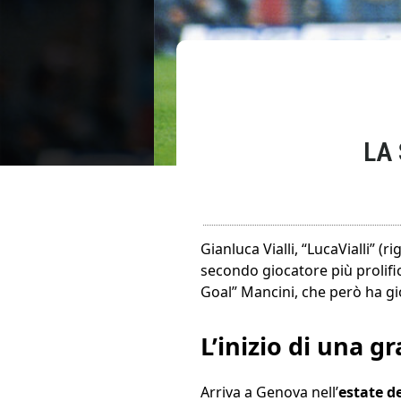
LA 
Gianluca Vialli, “LucaVialli” (
secondo giocatore più prolifi
Goal” Mancini, che però ha gioc
L’inizio di una g
Arriva a Genova nell’
estate d