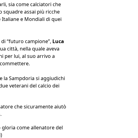
rli, sia come calciatori che
o squadre assai più ricche
 Italiane e Mondiali di quei
e di “futuro campione”,
Luca
 città, nella quale aveva
 per lui, al suo arrivo a
a scommettere.
 la Sampdoria si aggiudichi
due veterani del calcio dei
lenatore che sicuramente aiutò
.
 gloria come allenatore del
)