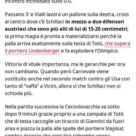
incontro inchiodato sullo 0-0.
Passano 3′ e Vialli lavora un pallone sulla destra, cross
al centro dove c’è Schillaci
in mezzo a due difensori
austriaci che sono più alti di lui di 15-20 centimetri
;
la prima magia è pronta a materializzarsi perché la
palla arriva esattamente sulla testa di Totò,
che supera
il portiere Lindenberger
e fa esplodere l’Olimpico.
Vittoria di vitale importanza, ma le gerarchie per ora
non cambiano. Quando però Carnevale viene
sostituito anche nel secondo match contro gli Usa con
tanto di “vaffa” a Vicini, allora sì che Schillaci non si
schioda più.
Nella partita successiva la Cecoslovacchia va sotto
dopo 9 minuti grazie proprio a una zampata di Totò
che di testa raccoglie un tiraccio di Giannini da fuori
area e piazza la palla alle spalle del portiere Stejskal;
sembra proprio che ogni tiro sghembo venga