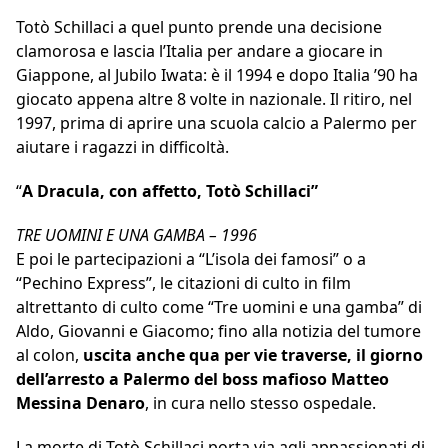
Totò Schillaci a quel punto prende una decisione
clamorosa e lascia l’Italia per andare a giocare in
Giappone, al Jubilo Iwata: è il 1994 e dopo Italia ’90 ha
giocato appena altre 8 volte in nazionale. Il ritiro, nel
1997, prima di aprire una scuola calcio a Palermo per
aiutare i ragazzi in difficoltà.
“
A Dracula, con affetto, Totò Schillaci”
TRE UOMINI E UNA GAMBA – 1996
E poi le partecipazioni a “L’isola dei famosi” o a
“Pechino Express”, le citazioni di culto in film
altrettanto di culto come “Tre uomini e una gamba” di
Aldo, Giovanni e Giacomo; fino alla notizia del tumore
al colon,
uscita anche qua per vie traverse, il giorno
dell’arresto a Palermo del boss mafioso Matteo
Messina Denaro
, in cura nello stesso ospedale.
La morte di Totò Schillaci porta via agli appassionati di