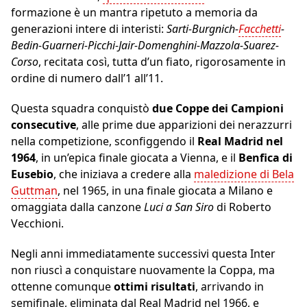
formazione è un mantra ripetuto a memoria da
generazioni intere di interisti:
Sarti-Burgnich-
Facchetti
-
Bedin-Guarneri-Picchi-Jair-Domenghini-Mazzola-Suarez-
Corso
, recitata così, tutta d’un fiato, rigorosamente in
ordine di numero dall’1 all’11.
Questa squadra conquistò
due Coppe dei Campioni
consecutive
, alle prime due apparizioni dei nerazzurri
nella competizione, sconfiggendo il
Real Madrid nel
1964
, in un’epica finale giocata a Vienna, e il
Benfica di
Eusebio
, che iniziava a credere alla
maledizione di Bela
Guttman
, nel 1965, in una finale giocata a Milano e
omaggiata dalla canzone
Luci a San Siro
di Roberto
Vecchioni.
Negli anni immediatamente successivi questa Inter
non riuscì a conquistare nuovamente la Coppa, ma
ottenne comunque
ottimi risultati
, arrivando in
semifinale, eliminata dal Real Madrid nel 1966, e