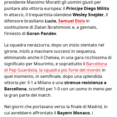
presidente Massimo Moratti gli uomini giusti per
puntare alla vittoria europea: il
Principe
Diego Milito
in attacco, il trequartista olandese
Wesley Snejder
, il
difensore brasiliano
Lucio
,
Samuel Eto’o
in
sostituzione di Zlatan Ibrahimovic e, a gennaio,
l’innesto di
Goran Pandev
.
La squadra nerazzurra, dopo un inizio stentato nel
girone, iniziò a macinare successi in sequenza,
eliminando anche il Chelsea, in una gara ricchissima di
significato per Mourinho, e soprattutto il
Barcellona
di Pep Guardiola, la squadra più forte del mondo
in
quel momento, in semifinale, dopo una splendida
vittoria per 3-1 a Milano e una
strenue resistenza a
Barcellona
, sconfitti per 1-0 con un uomo in meno per
la gran parte del match.
Nei giorni che portavano verso la finale di Madrid, in
cui avrebbero affrontato il
Bayern Monaco
, i