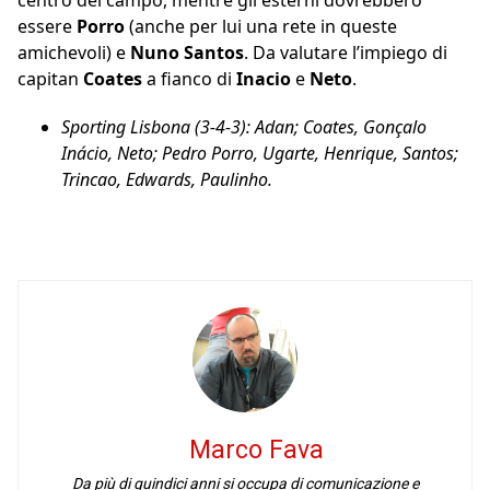
centro del campo, mentre gli esterni dovrebbero
essere
Porro
(anche per lui una rete in queste
amichevoli) e
Nuno Santos
. Da valutare l’impiego di
capitan
Coates
a fianco di
Inacio
e
Neto
.
Sporting Lisbona (3-4-3): Adan; Coates, Gonçalo
Inácio, Neto; Pedro Porro, Ugarte, Henrique, Santos;
Trincao, Edwards, Paulinho.
Marco Fava
Da più di quindici anni si occupa di comunicazione e