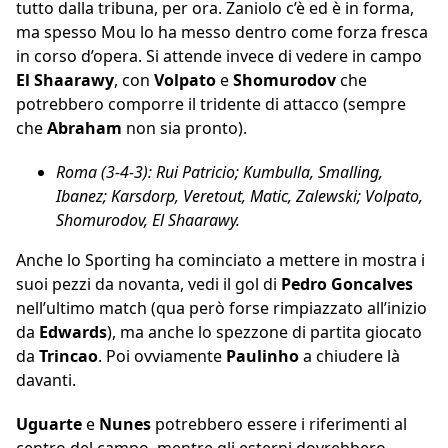
tutto dalla tribuna, per ora. Zaniolo c’è ed è in forma,
ma spesso Mou lo ha messo dentro come forza fresca
in corso d’opera. Si attende invece di vedere in campo
El Shaarawy
, con
Volpato
e
Shomurodov
che
potrebbero comporre il tridente di attacco (sempre
che
Abraham
non sia pronto).
Roma (3-4-3): Rui Patricio; Kumbulla, Smalling,
Ibanez; Karsdorp, Veretout, Matic, Zalewski; Volpato,
Shomurodov, El Shaarawy.
Anche lo Sporting ha cominciato a mettere in mostra i
suoi pezzi da novanta, vedi il gol di
Pedro Goncalves
nell’ultimo match (qua però forse rimpiazzato all’inizio
da
Edwards
), ma anche lo spezzone di partita giocato
da
Trincao
. Poi ovviamente
Paulinho
a chiudere là
davanti.
Uguarte
e
Nunes
potrebbero essere i riferimenti al