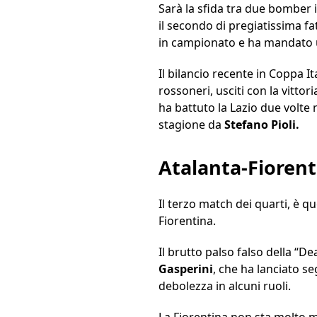
Sarà la sfida tra due bomber 
il secondo di pregiatissima fa
in campionato e ha mandato un
Il bilancio recente in Coppa I
rossoneri, usciti con la vittor
ha battuto la Lazio due volte n
stagione da
Stefano Pioli.
Atalanta-Fiorent
Il terzo match dei quarti, è q
Fiorentina.
Il brutto palso falso della “D
Gasperini
, che ha lanciato s
debolezza in alcuni ruoli.
La Fiorentina non sta molto m