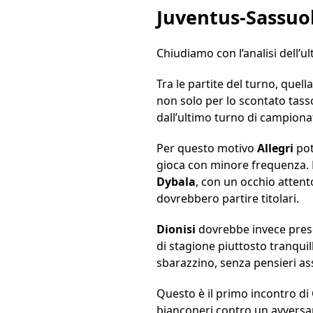
Juventus-Sassuo
Chiudiamo con l’analisi dell’u
Tra le partite del turno, quel
non solo per lo scontato tass
dall’ultimo turno di campiona
Per questo motivo
Allegri
pot
gioca con minore frequenza. P
Dybala
, con un occhio attent
dovrebbero partire titolari.
Dionisi
dovrebbe invece presen
di stagione piuttosto tranquil
sbarazzino, senza pensieri assi
Questo è il primo incontro di 
bianconeri contro un avversar