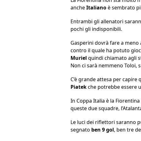
anche
Italiano
è sembrato pi
Entrambi gli allenatori saran
pochi gli indisponibili.
Gasperini dovrà fare a meno 
contro il quale ha potuto gioc
Muriel
quindi chiamato agli s
Non ci sarà nemmeno Toloi, sq
C’è grande attesa per capire qu
Piatek
che potrebbe essere un
In Coppa Italia è la Fiorentin
queste due squadre, l’Atalanta
Le luci dei riflettori saranno 
segnato
ben 9 gol
, ben tre d