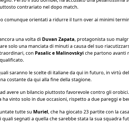
uttosto contrariato nel dopo match.
no comunque orientati a ridurre il turn over ai minimi term
ancora una volta di
Duvan
Zapata
, protagonista suo malgrad
are solo una manciata di minuti a causa del suo riacutizzarsi
traordinari, con
Pasalic e Malinovskyi
che partono avanti r
ualificato.
ali saranno le scelte di italiane da qui in futuro, in virtù de
a costante da qui alla fine della stagione.
a ad avere un bilancio piuttosto favorevole contro gli orobici
 ha vinto solo in due occasioni, rispetto a due pareggi e ben
puntate tutte su
Muriel
, che ha giocato 23 partite con la cas
ei quali segnati a quella che sarebbe stata la sua squadra futu