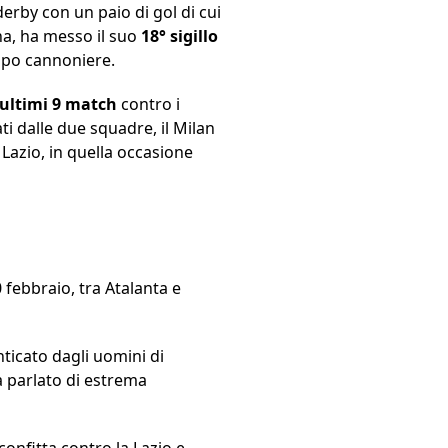
l derby con un paio di gol di cui
na, ha messo il suo
18° sigillo
capo cannoniere.
 ultimi 9 match
contro i
ati dalle due squadre, il Milan
 Lazio, in quella occasione
 febbraio, tra Atalanta e
nticato dagli uomini di
a parlato di estrema
onfitta contro la Lazio e