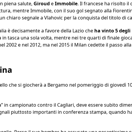
in piena salute,
Giroud
e
Immobile
. Il francese ha risolto i
ttura, mentre Immobile, con il suo gol segnato alla Fiorenti
 chiaro segnale a Vlahovic per la conquista del titolo di 
talia è decisamente a favore della Lazio che
ha vinto 5 degli
ia in tasca una sola volta, mentre nei tre quarti di finale gioc
el 2002 e nel 2012, ma nel 2015 il Milan cedette il passo alla
ina
uello che si giocherà a Bergamo nel pomeriggio di giovedì 10
ea” in campionato contro il Cagliari, deve essere subito dime
egnali piuttosto importanti in conferenza stampa, quando h
eglio. Perso il suo bomber, ha accusato una pesantissima sc