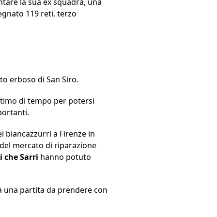
ntare la sua ex squadra, una
egnato 119 reti, terzo
to erboso di San Siro.
attimo di tempo per potersi
portanti.
ei biancazzurri a Firenze in
 del mercato di riparazione
li che Sarri
hanno potuto
rà una partita da prendere con