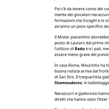
Poi c’è da tenere conto del co
mente dei giocatori nerazzurri
formazioni che Inzaghi e lo s
avranno un peso specifico deci
Il Mister piacentino dovrebbe
posto di Lautaro dal primo m
l’utilizzo di
Radu
tra i pali, m
essere meno grave del previs
In casa Roma, Mourinho ha fat
buona notizia arriva dal fron
di San Siro. Il trequartista g
Shomoudorov
, in ballottagg
Nerazzurri e giallorossi hann
diretti che hanno visto l’Inte