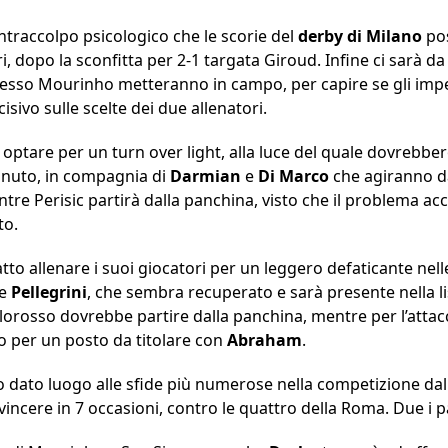
ntraccolpo psicologico che le scorie del
derby
di
Milano
pos
, dopo la sconfitta per 2-1 targata Giroud. Infine ci sarà da
tesso Mourinho metteranno in campo, per capire se gli impe
sivo sulle scelte dei due allenatori.
 optare per un turn over light, alla luce del quale dovrebb
inuto, in compagnia di
Darmian
e
Di
Marco
che agiranno da
entre Perisic partirà dalla panchina, visto che il problema 
to.
to allenare i suoi giocatori per un leggero defaticante nell
te
Pellegrini
, che sembra recuperato e sarà presente nella li
iallorosso dovrebbe partire dalla panchina, mentre per l’atta
io per un posto da titolare con
Abraham
.
o dato luogo alle sfide più numerose nella competizione dal
r vincere in 7 occasioni, contro le quattro della Roma. Due i 