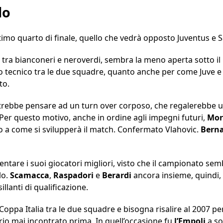
lo
ltimo quarto di finale, quello che vedrà opposto Juventus e 
la tra bianconeri e neroverdi, sembra la meno aperta sotto il
o tecnico tra le due squadre, quanto anche per come Juve e
to.
rebbe pensare ad un turn over corposo, che regalerebbe una
er questo motivo, anche in ordine agli impegni futuri,
Mor
o a come si svilupperà il match. Confermato Vlahovic.
Berna
tare i suoi giocatori migliori, visto che il campionato sem
lo.
Scamacca
,
Raspadori
e
Berardi
ancora insieme, quindi,
llanti di qualificazione.
Coppa Italia tra le due squadre e bisogna risalire al 2007 pe
io mai incontrato prima. In quell’occasione fu
l’Empoli
a so