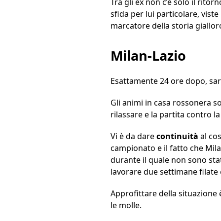
Tra gli ex non c’è solo il rit
sfida per lui particolare, vis
marcatore della storia gialloro
Milan-Lazio
Esattamente 24 ore dopo, sarà
Gli animi in casa rossonera s
rilassare e la partita contro
Vi è da dare
continuità
al cos
campionato e il fatto che Mila
durante il quale non sono stat
lavorare due settimane filate c
Approfittare della situazione
le molle.