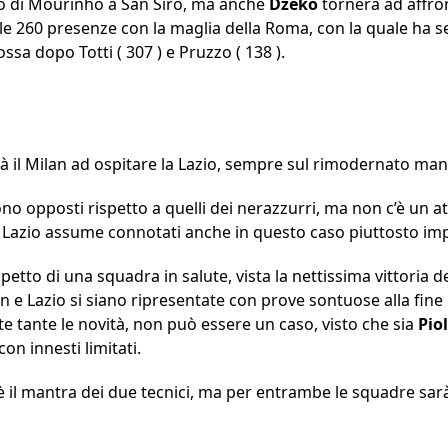
orno di Mourinho a San Siro, ma anche
Dzeko
tornerà ad affro
te le 260 presenze con la maglia della Roma, con la quale ha s
ssa dopo Totti ( 307 ) e Pruzzo ( 138 ).
 il Milan ad ospitare la Lazio, sempre sul rimodernato man
ono opposti rispetto a quelli dei nerazzurri, ma non c’è un 
 la Lazio assume connotati anche in questo caso piuttosto im
petto di una squadra in salute, vista la nettissima vittoria d
n e Lazio si siano ripresentate con prove sontuose alla fine
e tante le novità, non può essere un caso, visto che sia
Pio
on innesti limitati.
 è il mantra dei due tecnici, ma per entrambe le squadre sa