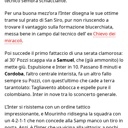
tecnico sembra schiacciante.
Per una buona mezz’ora l’Inter disegna le sue ottime
trame sul prato di San Siro, pur non riuscendo a
trovare il vantaggio sulla formazione blucerchiata,
messa bene in campo dal tecnico dell’ ex
Chievo dei
miracoli
.
Poi succede il primo fattaccio di una serata clamorosa:
al 30′ Pozzi scappa via a
Samuel
, che (già ammonito) lo
mette giù. Espulsione e Inter in 10. Passano 8 minuti e
Cordoba
, l’altro centrale interista, fa un altro fallo
sempre su Pozzi, con quest’ultimo che cade a terra
tarantolato: Tagliavento abbocca e espelle pure il
colombiano. Inter in nove tra lo sconcerto generale.
L’Inter si risistema con un ordine tattico
impressionante, e Mourinho ridisegna la squadra con
un 4-2-1-1 che non concede alla Samp manco un tiro in
porta. Anzi, è l’Inter che va vicina alla vittoria: a pochi