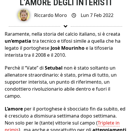
L’AMORE DEGLI INTERISTI
Riccardo Moro
Lun 7 Feb 2022
Raramente, nella storia del calcio italiano, si è creata
un’empatia
tra tecnico e tifosi simile a quella che ha
legato il portoghese
Josè Mourinho
e la tifoseria
interista tra il 2008 e il 2010.
Perchè il “Vate” di
Setubal
non è stato soltanto un
allenatore straordinario: è stato, prima di tutto, un
supporter interista, un punto di riferimento, un
condottiero rivoluzionario abile dentro e fuori il
campo.
L’amore
per il portoghese è sbocciato fin da subito, ed
è cresciuto a dismisura settimana dopo settimana.
Non solo per le (tante) vittorie sul campo (
Triplete in
primis
) , ma anche e soprattutto per gli
atteggiamenti