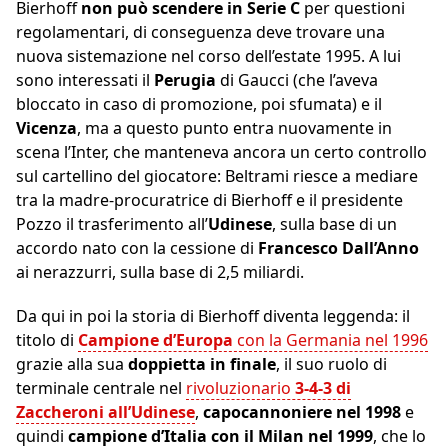
Bierhoff
non può scendere in Serie C
per questioni
regolamentari, di conseguenza deve trovare una
nuova sistemazione nel corso dell’estate 1995. A lui
sono interessati il
Perugia
di Gaucci (che l’aveva
bloccato in caso di promozione, poi sfumata) e il
Vicenza
, ma a questo punto entra nuovamente in
scena l’Inter, che manteneva ancora un certo controllo
sul cartellino del giocatore: Beltrami riesce a mediare
tra la madre-procuratrice di Bierhoff e il presidente
Pozzo il trasferimento all’
Udinese
, sulla base di un
accordo nato con la cessione di
Francesco Dall’Anno
ai nerazzurri, sulla base di 2,5 miliardi.
Da qui in poi la storia di Bierhoff diventa leggenda: il
titolo di
Campione d’Europa
con la Germania nel 1996
grazie alla sua
doppietta in finale
, il suo ruolo di
terminale centrale nel
rivoluzionario
3-4-3 di
Zaccheroni all’Udinese
,
capocannoniere nel 1998
e
quindi
campione d’Italia con il Milan nel 1999
, che lo