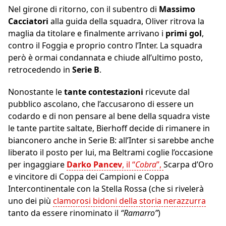
Nel girone di ritorno, con il subentro di
Massimo
Cacciatori
alla guida della squadra, Oliver ritrova la
maglia da titolare e finalmente arrivano i
primi gol
,
contro il Foggia e proprio contro l’Inter. La squadra
però è ormai condannata e chiude all’ultimo posto,
retrocedendo in
Serie B
.
Nonostante le
tante contestazioni
ricevute dal
pubblico ascolano, che l’accusarono di essere un
codardo e di non pensare al bene della squadra viste
le tante partite saltate, Bierhoff decide di rimanere in
bianconero anche in Serie B: all’Inter si sarebbe anche
liberato il posto per lui, ma Beltrami coglie l’occasione
per ingaggiare
Darko Pancev
, il “
Cobra
”,
Scarpa d’Oro
e vincitore di Coppa dei Campioni e Coppa
Intercontinentale con la Stella Rossa (che si rivelerà
uno dei più
clamorosi bidoni della storia nerazzurra
tanto da essere rinominato il
“Ramarro”
)