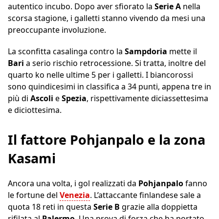
autentico incubo. Dopo aver sfiorato la
Serie A
nella
scorsa stagione, i galletti stanno vivendo da mesi una
preoccupante involuzione.
La sconfitta casalinga contro la
Sampdoria
mette il
Bari
a serio rischio retrocessione. Si tratta, inoltre del
quarto ko nelle ultime 5 per i galletti. I biancorossi
sono quindicesimi in classifica a 34 punti, appena tre in
più di
Ascoli
e
Spezia
, rispettivamente diciassettesima
e diciottesima.
Il fattore Pohjanpalo e la zona
Kasami
Ancora una volta, i gol realizzati da
Pohjanpalo
fanno
le fortune del
Venezia
. L’attaccante finlandese sale a
quota 18 reti in questa
Serie B
grazie alla doppietta
rifilata al
Palermo
. Una prova di forza che ha portato