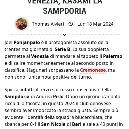
VENEZIA, KASAMI LA
SAMPDORIA
Thomas Alvieri
Lun 18 Mar 2024
Joel
Pohjanpalo
è il protagonista assoluto della
trentesima giornata di
Serie B
. La sua doppietta
permette al
Venezia
di mandare al tappeto il
Palermo
e di salire momentaneamente al secondo posto in
classifica. I lagunari sorpassano la
Cremonese
, ma
non sono l’unica nota positiva del turno.
Spicca, infatti, il terzo successo consecutivo della
Sampdoria
di Andrea
Pirlo
. Dopo un girone d’andata
ricco di difficoltà, in questo 2024 il club genovese
sembra aver imboccato la strada giusta. Sempre più
evidente l’identità della squadra blucerchiata, che
sbanca per 0-1 il
San Nicola
di
Bari
e sale a 40 punti in