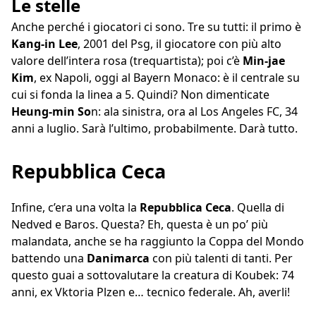
Le stelle
Anche perché i giocatori ci sono. Tre su tutti: il primo è
Kang-in Lee
, 2001 del Psg, il giocatore con più alto
valore dell’intera rosa (trequartista); poi c’è
Min-jae
Kim
, ex Napoli, oggi al Bayern Monaco: è il centrale su
cui si fonda la linea a 5. Quindi? Non dimenticate
Heung-min So
n: ala sinistra, ora al Los Angeles FC, 34
anni a luglio. Sarà l’ultimo, probabilmente. Darà tutto.
Repubblica Ceca
Infine, c’era una volta la
Repubblica Ceca
. Quella di
Nedved e Baros. Questa? Eh, questa è un po’ più
malandata, anche se ha raggiunto la Coppa del Mondo
battendo una
Danimarca
con più talenti di tanti. Per
questo guai a sottovalutare la creatura di Koubek: 74
anni, ex Vktoria Plzen e… tecnico federale. Ah, averli!