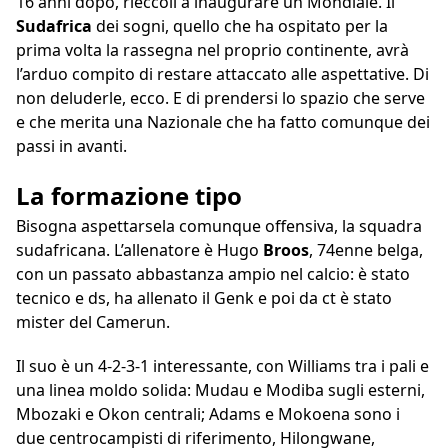
16 anni dopo, rieccoli a inaugurare un Mondiale. Il
Sudafrica
dei sogni, quello che ha ospitato per la
prima volta la rassegna nel proprio continente, avrà
l’arduo compito di restare attaccato alle aspettative. Di
non deluderle, ecco. E di prendersi lo spazio che serve
e che merita una Nazionale che ha fatto comunque dei
passi in avanti.
La formazione tipo
Bisogna aspettarsela comunque offensiva, la squadra
sudafricana. L’allenatore è Hugo
Broos
, 74enne belga,
con un passato abbastanza ampio nel calcio: è stato
tecnico e ds, ha allenato il Genk e poi da ct è stato
mister del Camerun.
Il suo è un 4-2-3-1 interessante, con Williams tra i pali e
una linea moldo solida: Mudau e Modiba sugli esterni,
Mbozaki e Okon centrali; Adams e Mokoena sono i
due centrocampisti di riferimento, Hilongwane,