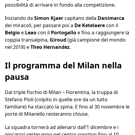
possibilità di arrivare in fondo alla competizione.
Iniziando da
Simon Kjaer
capitano della
Danimarca
dei miracoli, per passare poi a
De Ketelaere
con il
Belgio
e
Leao
con il
Portogallo
e fino a raggiungere la
coppia transalpina,
Giroud
(già campione del mondo
nel 2018) e
Theo Hernandez
.
Il programma del Milan nella
pausa
Dal triple fischio di Milan – Fiorentina, la truppa di
Stefano Pioli (colpito in quelle ore da un lutto
familiare) ha staccato la spina. E fino al 30 novembre le
porte di Milanello resteranno chiuse.
La squadra tornerà ad allenarsi dall’1 dicembre e i
giocatori resteranno nel centro sportivo fino al 10