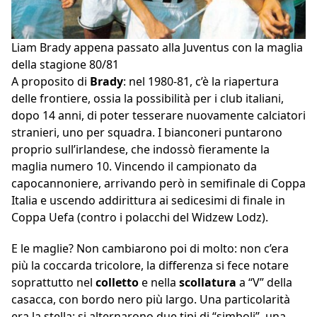
Liam Brady appena passato alla Juventus con la maglia
della stagione 80/81
A proposito di
Brady
: nel 1980-81, c’è la riapertura
delle frontiere, ossia la possibilità per i club italiani,
dopo 14 anni, di poter tesserare nuovamente calciatori
stranieri, uno per squadra. I bianconeri puntarono
proprio sull’irlandese, che indossò fieramente la
maglia numero 10. Vincendo il campionato da
capocannoniere, arrivando però in semifinale di Coppa
Italia e uscendo addirittura ai sedicesimi di finale in
Coppa Uefa (contro i polacchi del Widzew Lodz).
E le maglie? Non cambiarono poi di molto: non c’era
più la coccarda tricolore, la differenza si fece notare
soprattutto nel
colletto
e nella
scollatura
a “V” della
casacca, con bordo nero più largo. Una particolarità
era la stella: si alternarono due tipi di “simboli”, una