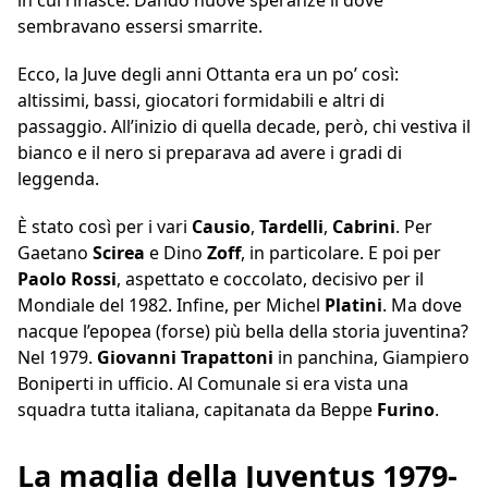
in cui rinasce. Dando nuove speranze lì dove
sembravano essersi smarrite.
Ecco, la Juve degli anni Ottanta era un po’ così:
altissimi, bassi, giocatori formidabili e altri di
passaggio. All’inizio di quella decade, però, chi vestiva il
bianco e il nero si preparava ad avere i gradi di
leggenda.
È stato così per i vari
Causio
,
Tardelli
,
Cabrini
. Per
Gaetano
Scirea
e Dino
Zoff
, in particolare. E poi per
Paolo Rossi
, aspettato e coccolato, decisivo per il
Mondiale del 1982. Infine, per Michel
Platini
. Ma dove
nacque l’epopea (forse) più bella della storia juventina?
Nel 1979.
Giovanni Trapattoni
in panchina, Giampiero
Boniperti in ufficio. Al Comunale si era vista una
squadra tutta italiana, capitanata da Beppe
Furino
.
La maglia della Juventus 1979-