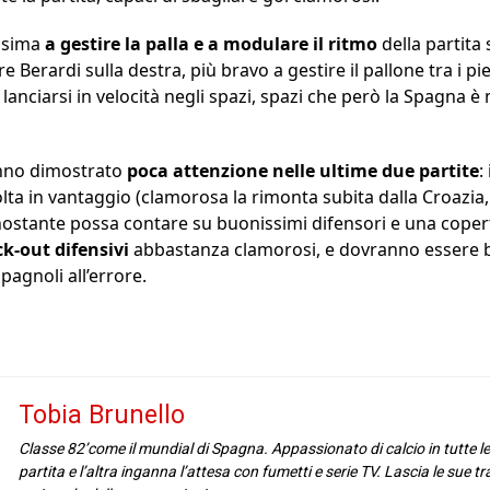
issima
a gestire la palla e a modulare il ritmo
della partita
 Berardi sulla destra, più bravo a gestire il pallone tra i pied
i lanciarsi in velocità negli spazi, spazi che però la Spagn
anno dimostrato
poca attenzione nelle ultime due partite
:
a in vantaggio (clamorosa la rimonta subita dalla Croazia, dal
ostante possa contare su buonissimi difensori e una copert
ck-out difensivi
abbastanza clamorosi, e dovranno essere br
pagnoli all’errore.
Tobia Brunello
Classe 82’come il mundial di Spagna. Appassionato di calcio in tutte l
partita e l’altra inganna l’attesa con fumetti e serie TV. Lascia le sue t