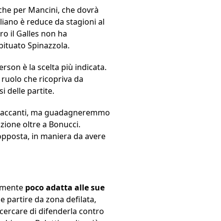
 che per Mancini, che dovrà
siliano è reduce da stagioni al
tro il Galles non ha
bituato Spinazzola.
son è la scelta più indicata.
, ruolo che ricopriva da
i delle partite.
attaccanti, ma guadagneremmo
zione oltre a Bonucci.
 opposta, in maniera da avere
samente
poco adatta alle sue
 e partire da zona defilata,
 e cercare di difenderla contro