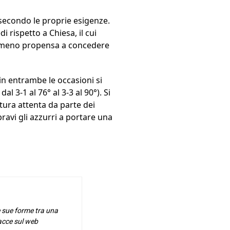
 secondo le proprie esigenze.
i rispetto a Chiesa, il cui
a è meno propensa a concedere
 in entrambe le occasioni si
 3-1 al 76° al 3-3 al 90°). Si
ura attenta da parte dei
avi gli azzurri a portare una
e sue forme tra una
racce sul web