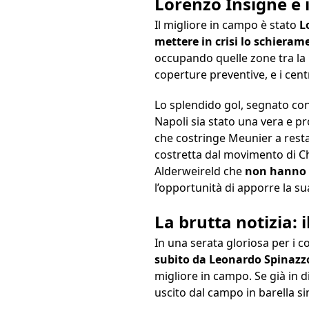
Lorenzo Insigne e i
Il migliore in campo è stato
L
mettere in crisi lo schieram
occupando quelle zone tra la l
coperture preventive, e i cent
Lo splendido gol, segnato con
Napoli sia stato una vera e p
che costringe Meunier a restar
costretta dal movimento di Ch
Alderweireld che
non hanno i
l’opportunità di apporre la su
La brutta notizia: 
In una serata gloriosa per i c
subito da Leonardo Spinazz
migliore in campo. Se già in d
uscito dal campo in barella s