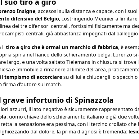
l suo tiro a giro
orenzo Insigne
, accesosi sulla distanza e capace, con i suoi
ento difensivo del Belgio
, costringendo Meunier a limitare 
inea dei tre difensori centrali, fortissimi fisicamente ma de
rocampisti centrali, già abbastanza impegnati dal palleggio 
 il
tiro a giro che è ormai un marchio di fabbrica
, è esemp
ropria spina nel fianco dello schieramento belga: Lorenzo si
e largo, e una volta saltato Tielemans in chiusura si trova l
iesa e Immobile a rimanere al limite dell’area, praticamen
l tempismo di accorciare
su di lui e chiudergli lo specchio
a firma d’autore sul match.
il grave infortunio di Spinazzola
olori azzurri, il lato negativo è sicuramente rappresentato d
ola
, uomo chiave dello schieramento italiano e già due volte
iretta la sensazione era pessima, con il terzino crollato che
inghiozzando dal dolore, la prima diagnosi è tremenda:
lesi