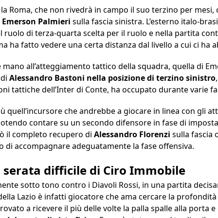
 la Roma, che non rivedrà in campo il suo terzino per mesi,
u
Emerson Palmieri
sulla fascia sinistra. L’esterno italo-bra
 ruolo di terza-quarta scelta per il ruolo e nella partita con
ha fatto vedere una certa distanza dal livello a cui ci ha a
mano all’atteggiamento tattico della squadra, quella di Emer
 di
Alessandro Bastoni nella posizione di terzino sinistro
ni tattiche dell’Inter di Conte, ha occupato durante varie fas
quell’incursore che andrebbe a giocare in linea con gli 
potendo contare su un secondo difensore in fase di imposta
ò il completo recupero di
Alessandro Florenzi
sulla fascia
o di accompagnare adeguatamente la fase offensiva.
 serata difficile di Ciro Immobile
ente sotto tono contro i Diavoli Rossi, in una partita deci
 della Lazio è infatti giocatore che ama cercare la profondità
trovato a ricevere il più delle volte la palla spalle alla porta