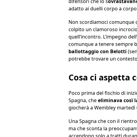
difensori che lo s
ovrastavano 
adatto ai duelli corpo a corpo
Non scordiamoci comunque che 
colpito un clamoroso incrocio
quell’incontro. L’impegno de
comunque a tenere sempre bassa
ballottaggio con Belotti
(sen
potrebbe trovare un contesto 
Cosa ci aspetta 
Poco prima del fischio di inizi
Spagna, che
eliminava così l
giocherà a Wembley martedì 6
Una Spagna che con il rientro
ma che sconta la preoccupant
accendono solo a tratti durant