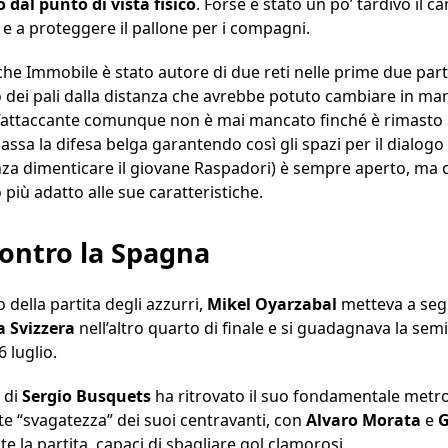
dal punto di vista fisico
. Forse è stato un po’ tardivo il c
 e a proteggere il pallone per i compagni.
Immobile è stato autore di due reti nelle prime due partit
 dei pali dalla distanza che avrebbe potuto cambiare in mani
ll’attaccante comunque non è mai mancato finché è rimasto
 la difesa belga garantendo così gli spazi per il dialogo tr
za dimenticare il giovane Raspadori) è sempre aperto, ma
più adatto alle sue caratteristiche.
contro la Spagna
o della partita degli azzurri,
Mikel Oyarzabal
metteva a segn
a Svizzera
nell’altro quarto di finale e si guadagnava la semi
 luglio.
 di
Sergio Busquets
ha ritrovato il suo fondamentale met
e “svagatezza” dei suoi centravanti, con
Alvaro Morata
e
G
e la partita, capaci di sbagliare gol clamorosi.