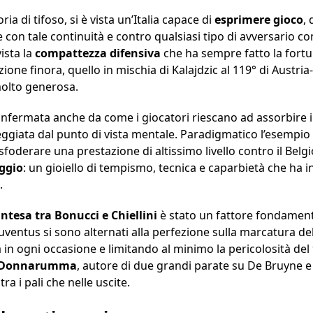
 di tifoso, si è vista un’Italia capace di
esprimere gioco
, 
e con tale continuità e contro qualsiasi tipo di avversario co
ista la
compattezza difensiva
che ha sempre fatto la fortu
zione finora, quello in mischia di Kalajdzic al 119° di Austria
olto generosa.
onfermata anche da come i giocatori riescano ad assorbire il
eggiata dal punto di vista mentale. Paradigmatico l’esempio 
sfoderare una prestazione di altissimo livello contro il Belg
ggio
: un gioiello di tempismo, tecnica e caparbietà che ha in
.
intesa tra Bonucci e Chiellini
è stato un fattore fondament
Juventus si sono alternati alla perfezione sulla marcatura del
a in ogni occasione e limitando al minimo la pericolosità d
 Donnarumma
, autore di due grandi parate su De Bruyne e 
ra i pali che nelle uscite.